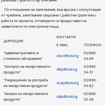
разисква с краткото му описание.
По отношение на запитвания, във връзка с консултации
от чужбина, запитвания свързани с работни групи или с
работа по проекти, отговорите се предоставят на
заявителите по електронна поща.
КОНТАКТИ
ДИРЕКЦИЯ
E-MAIL
ТЕЛЕФОН
"Административно и
02/890-
daso@bda.bg
стопанско обслужване"
34-69
"Контрол на лекарствените
02/890-
dklp@bda.bg
продукти"
34-51
"Разрешения за употреба
02/890-
drulp@bda.bg
на лекарствени продукти"
34-82
"Анализ на лекарствените
02/890-
dalp@bda.bg
продукти"
35-38