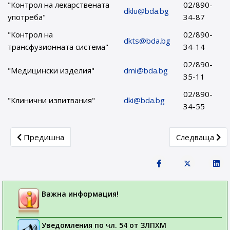
"Контрол на лекарствената
02/890-
dklu@bda.bg
употреба"
34-87
"Контрол на
02/890-
dkts@bda.bg
трансфузионната система"
34-14
02/890-
"Медицински изделия"
dmi@bda.bg
35-11
02/890-
"Клинични изпитвания"
dki@bda.bg
34-55
Previous article: Механизми за подаване на сигнали за к
Next article:
Предишна
Следваща
Важна информация!
Уведомления по чл. 54 от ЗЛПХМ