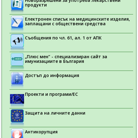
Новоразрешени за употреба лекарствени
продукти
Електронен списък на медицинските изделия,
заплащани с обществени средства
Съобщения по чл. 61, ал. 1 от АПК
„Плюс мен“ - специализиран сайт за
имунизациите в България
Достъп до информация
Проекти и програми/ЕС
Защита на личните данни
Антикорупция