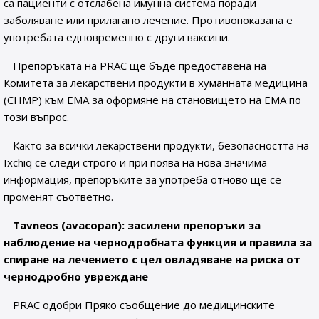
са пациенти с отслабена имунна система поради
заболяване или прилагано лечение. Противопоказана е
употребата едновременно с други ваксини.
Препоръката на PRAC ще бъде предоставена на
Комитета за лекарствени продукти в хуманната медицина
(СНМР) към ЕМА за оформяне на становището на ЕМА по
този въпрос.
Както за всички лекарствени продукти, безопасността на
Ixchiq се следи строго и при поява на нова значима
информация, препоръките за употреба отново ще се
променят съответно.
Tavneos (avacopan): засилени препоръки за
наблюдение на чернодробната функция и правила за
спиране на лечението с цел овладяване на риска от
чернодробно увреждане
PRAC одобри Пряко съобщение до медицинските