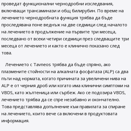
проведат функционални чернодробни изследвания,
включващи трансаминази и общ билирубин. По време на
лечението чернодробната функция трябва да бъде
проследявана поне веднъж на две седмици след началото
на лечението в продължение на първите три месеца,
последвано от всеки четири седмици през следващите три
месеца от лечението и както е клинично показано след
това.
Лечението с Tavneos трябва да бъде спряно, ако
плазмените стойности на алкалната фосфатаза (ALP) са два
пъти над нормата, когато причината за увеличени нива на
ALP е от черния дроб или когато има клинични симптоми на
VBDS, като жълтеница или сърбеж. Ако се подозира VBDS,
лечението трябва да се спре незабавно и окончателно.
Това представлява допълнение към правилата за спиране
на лечението, които вече са включени в продуктовата
информация.