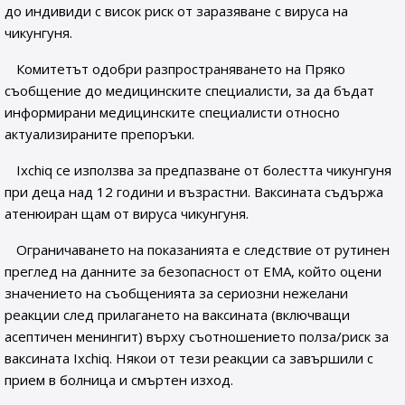
до индивиди с висок риск от заразяване с вируса на
чикунгуня.
Комитетът одобри разпространяването на Пряко
съобщение до медицинските специалисти, за да бъдат
информирани медицинските специалисти относно
актуализираните препоръки.
Ixchiq се използва за предпазване от болестта чикунгуня
при деца над 12 години и възрастни. Ваксината съдържа
атенюиран щам от вируса чикунгуня.
Ограничаването на показанията е следствие от рутинен
преглед на данните за безопасност от ЕМА, който оцени
значението на съобщенията за сериозни нежелани
реакции след прилагането на ваксината (включващи
асептичен менингит) върху съотношението полза/риск за
ваксината Ixchiq. Някои от тези реакции са завършили с
прием в болница и смъртен изход.