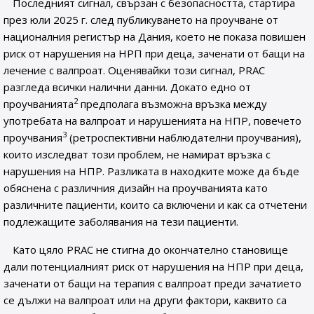
Последният сигнал, свързан с безопасността, стартира
през юли 2025 г. след публикуването на проучване от
националния регистър на Дания, което не показа повишен
риск от нарушения на НРП при деца, заченати от бащи на
лечение с валпроат. Оценявайки този сигнал, PRAC
разгледа всички налични данни. Докато едно от
2
проучванията
предполага възможна връзка между
употребата на валпроат и нарушенията на НПР, повечето
3
проучвания
(ретроспективни наблюдателни проучвания),
които изследват този проблем, не намират връзка с
нарушения на НПР. Разликата в находките може да бъде
обяснена с различния дизайн на проучванията като
различните пациенти, които са включени и как са отчетени
подлежащите заболявания на тези пациенти.
Като цяло PRAC не стигна до окончателно становище
дали потенциалният риск от нарушения на НПР при деца,
заченати от бащи на терапия с валпроат преди зачатието
се дължи на валпроат или на други фактори, каквито са