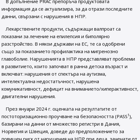
В допълнение PRAC препоръча продуктовата
информация да се актуализира, за да отрази последните
данни, свързани с нарушения в НПР.
Лекарствените продукти, съдържащи валпроат са
показани за лечение на епилепсия и биполярно
разстройство. В някои държави на ЕС, те са одобрени
също за показанието профилактика на мигренозно
главоболие. Нарушенията в НПР представляват проблеми
в развитието, които започват в ранна детска възраст и
включват: нарушения от спектъра на аутизма,
интелектуална недостатъчност, нарушена
комуникативност, дефицит на вниманието/хиперактивност,
двигателни нарушения.
През януари 2024 г. оценката на резултатите от
1
постоторизационно проучване на безопасността (PASS
),
базирани на данни от множество регистри в Дания,
Норвегия и Швеция, доведе до предположението за
повишен риск от нарушения на НПР при деца, заченати от