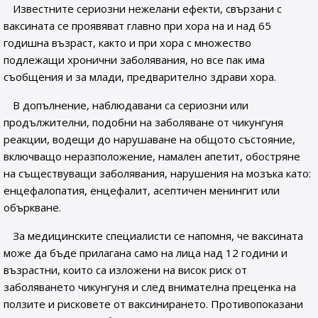
Известните сериозни нежелани ефекти, свързани с
ваксината се проявяват главно при хора на и над 65
годишна възраст, както и при хора с множество
подлежащи хронични заболявания, но все пак има
съобщения и за млади, предварително здрави хора.
В допълнение, наблюдавани са сериозни или
продължителни, подобни на заболяване от чикунгуня
реакции, водещи до нарушаване на общото състояние,
включващо неразположение, намален апетит, обостряне
на съществуващи заболявания, нарушения на мозъка като:
енцефалопатия, енцефалит, асептичен менингит или
объркване.
За медицинските специалисти се напомня, че ваксината
може да бъде прилагана само на лица над 12 години и
възрастни, които са изложени на висок риск от
заболяването чикунгуня и след внимателна преценка на
ползите и рисковете от ваксинирането. Противопоказани