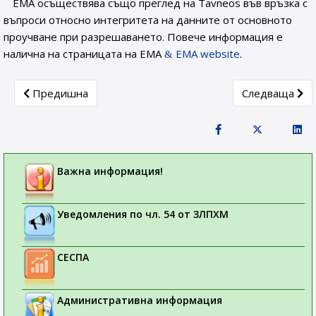
ЕМА осъществява също преглед на Tavneos във връзка с
въпроси относно интегритета на данните от основното
проучване при разрешаването. Повече информация е
налична на страницата на ЕМА
EMA website
.
Previous article: Важни теми от съвещанието на Комите
Next article:
Предишна
Следваща
Важна информация!
Уведомления по чл. 54 от ЗЛПХМ
СЕСПА
Административна информация