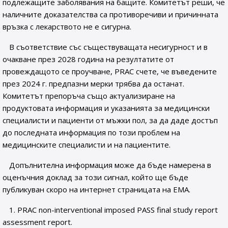
подлежащите заболявания на бащите. Комитетът реши, че
наличните доказателства са противоречиви и причинната
връзка с лекарството не е сигурна.
В съответствие със съществуващата несигурност и в
очакване през 2028 година на резултатите от
провеждащото се проучване, PRAC счете, че въведените
през 2024 г. предпазни мерки трябва да останат.
Комитетът препоръча също актуализиране на
продуктовата информация и указанията за медицински
специалисти и пациенти от мъжки пол, за да даде достъп
до последната информация по този проблем на
медицинските специалисти и на пациентите.
Допълнителна информация може да бъде намерена в
оценъчния доклад за този сигнал, който ще бъде
публикуван скоро на интернет страницата на ЕМА.
1. PRAC non-interventional imposed PASS final study report
assessment report.