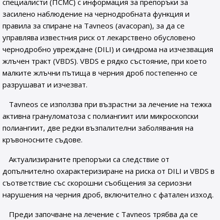
специалисти (ПСМС) с информация за препоръки за
засилено наблюдение на чернодробната функция и
правила за спиране на Tavneos (avacopan), за да се
управлява известния риск от лекарствено обусловено
чернодробно увреждане (DILI) и синдрома на изчезващия
жлъчен тракт (VBDS). VBDS е рядко състояние, при което
малките жлъчни пътища в черния дроб постепенно се
разрушават и изчезват.
Tavneos се използва при възрастни за лечение на тежка
активна грануломатоза с полиангиит или микроскопски
полиангиит, две редки възпалителни заболявания на
кръвоносните съдове.
Актуализираните препоръки са следствие от
допълнително охарактеризиране на риска от DILI и VBDS в
съответствие със скорошни съобщения за сериозни
нарушения на черния дроб, включително с фатален изход.
Преди започване на лечение с Tavneos трябва да се