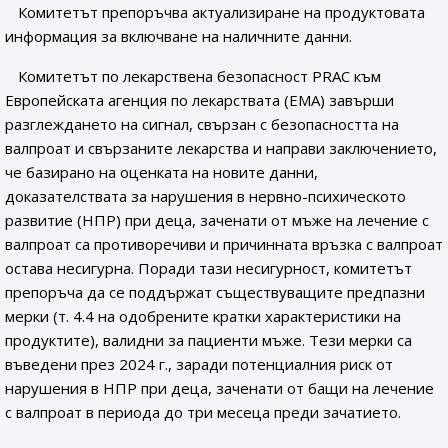
Комитетът препоръчва актуализиране на продуктовата
информация за включване на наличните данни.
Комитетът по лекарствена безопасност PRAC към
Европейската агенция по лекарствата (ЕМА) завърши
разглеждането на сигнал, свързан с безопасността на
валпроат и свързаните лекарства и направи заключението,
че базирано на оценката на новите данни,
доказателствата за нарушения в нервно-психическото
развитие (НПР) при деца, заченати от мъже на лечение с
валпроат са противоречиви и причинната връзка с валпроат
остава несигурна. Поради тази несигурност, комитетът
препоръча да се поддържат съществуващите предпазни
мерки (т. 4.4 на одобрените кратки характеристики на
продуктите), валидни за пациенти мъже. Тези мерки са
въведени през 2024 г., заради потенциалния риск от
нарушения в НПР при деца, заченати от бащи на лечение
с валпроат в периода до три месеца преди зачатието.