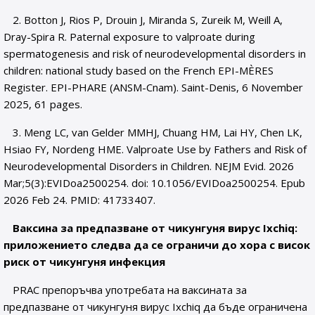
2. Botton J, Rios P, Drouin J, Miranda S, Zureik M, Weill A,
Dray-Spira R. Paternal exposure to valproate during
spermatogenesis and risk of neurodevelopmental disorders in
children: national study based on the French EPI-MÈRES
Register. EPI-PHARE (ANSM-Cnam). Saint-Denis, 6 November
2025, 61 pages.
3. Meng LC, van Gelder MMHJ, Chuang HM, Lai HY, Chen LK,
Hsiao FY, Nordeng HME. Valproate Use by Fathers and Risk of
Neurodevelopmental Disorders in Children. NEJM Evid. 2026
Mar;5(3):EVIDoa2500254. doi: 10.1056/EVIDoa2500254. Epub
2026 Feb 24. PMID: 41733407.
Ваксина за предпазване от чикунгуня вирус Ixchiq:
приложението следва да се ограничи до хора с висок
риск от чикунгуня инфекция
PRAC препоръчва употребата на ваксината за
предпазване от чикунгуня вирус Ixchiq да бъде ограничена