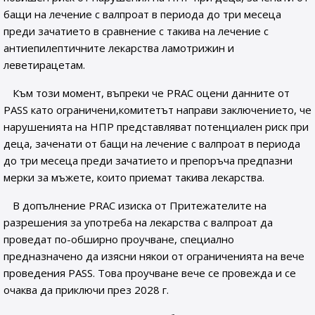
бащи на лечение с валпроат в периода до три месеца
преди зачатието в сравнение с такива на лечение с
антиепилептичните лекарства ламотрижин и
леветирацетам.
Към този момент, въпреки че PRAC оцени данните от
PASS като ограничени,комитетът направи заключението, че
нарушенията на НПР представляват потенциален риск при
деца, заченати от бащи на лечение с валпроат в периода
до три месеца преди зачатието и препоръча предпазни
мерки за мъжете, които приемат такива лекарства.
В допълнение PRAC изиска от Притежателите на
разрешения за употреба на лекарства с валпроат да
проведат по-обширно проучване, специално
предназначено да изясни някои от ограниченията на вече
проведения PASS. Това проучване вече се провежда и се
очаква да приключи през 2028 г.