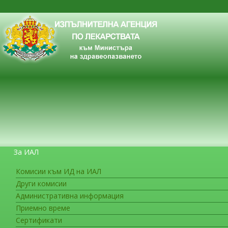
За ИАЛ
Комисии към ИД на ИАЛ
Други комисии
ЗА ГРАЖДАНИТЕ
Административна информация
Приемно време
Сертификати