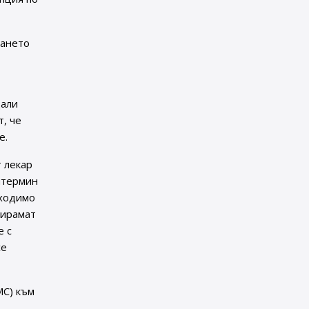
ването
дали
, че
е.
 лекар
нтермин
бходимо
пирамат
е с
се
МС) към