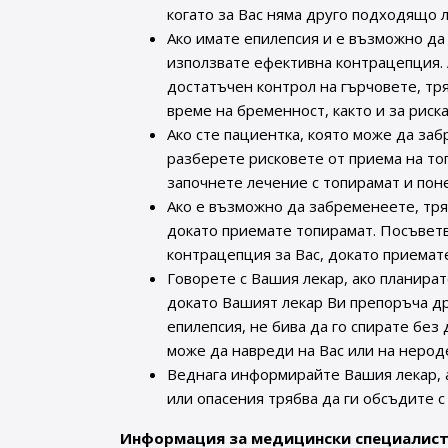
когато за Вас няма друго подходящо 
Ако имате епилепсия и е възможно да
използвате ефективна контрацепция. 
достатъчен контрол на гърчовете, тря
време на бременност, както и за риск
Ако сте пациентка, която може да за
разберете рисковете от приема на то
започнете лечение с топирамат и пон
Ако е възможно да забременеете, тря
докато приемате топирамат. Посъветв
контрацепция за Вас, докато приемат
Говорете с Вашия лекар, ако планира
докато Вашият лекар Ви препоръча др
епилепсия, не бива да го спирате без
може да навреди на Вас или на нерод
Веднага информирайте Вашия лекар, а
или опасения трябва да ги обсъдите с
Информация за медицински специалис