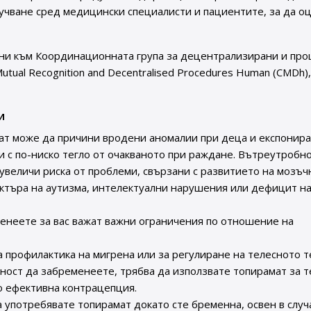
учване сред медицински специалисти и пациентите, за да о
ни към Координационната група за децентрализирани и пр
Mutual Recognition and Decentralised Procedures Human (CMDh)
и
ат може да причини вродени аномалии при деца и експонир
и с по-ниско тегло от очакваното при раждане. Вътреутробн
увеличи риска от проблеми, свързани с развитието на мозъч
ектъра на аутизма, интелектуални нарушения или дефицит н
енеете за вас важат важни ограничения по отношение на
 профилактика на мигрена или за регулиране на телесното т
ност да забременеете, трябва да използвате топирамат за т
ко ефективна контрацепция.
а употребявате топирамат докато сте бременна, освен в случ