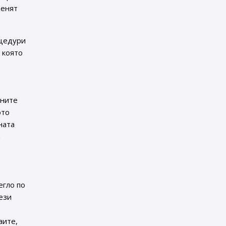
ценят
оцедури
, която
аните
ото
ната
а
егло по
ези
аите,