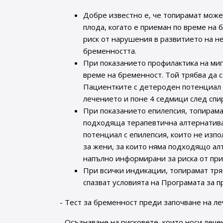
Добре известно е, че топирамат може
плода, когато е приеман по време на
риск от нарушения в развитието на н
бременността.
При показанието профилактика на миг
време на бременност. Той трябва да 
Пациентките с детероден потенциал 
лечението и поне 4 седмици след спи
При показанието епилепсия, топирама
подходяща терапевтична алтернатива
потенциал с епилепсия, които не изп
за жени, за които няма подходящо ал
напълно информирани за риска от при
При всички индикации, топирамат тряб
спазват условията на Програмата за п
- Тест за бременност преди започване на ле
- Осъзнаване на рисковете, които носи леч