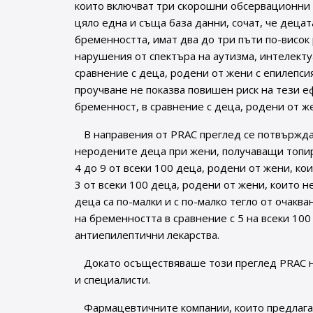
които включват три скорошни обсервационни
цяло една и съща база данни, сочат, че децат
бременността, имат два до три пъти по-висок
нарушения от спектъра на аутизма, интелект
сравнение с деца, родени от жени с епилепси
проучване не показва повишен риск на тези е
бременност, в сравнение с деца, родени от же
В направения от PRAC преглед се потвържда
неродените деца при жени, получаващи топир
4 до 9 от всеки 100 деца, родени от жени, ко
3 от всеки 100 деца, родени от жени, които н
деца са по-малки и с по-малко тегло от очакв
на бременността в сравнение с 5 на всеки 100
антиепилептични лекарства.
Докато осъществяваше този преглед PRAC на
и специалисти.
Фармацевтичните компании, които предлага