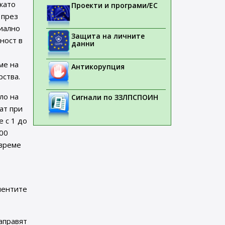
 като
Проекти и програми/ЕС
 през
циално
Защита на личните
ност в
данни
ме на
Антикорупция
рства.
ло на
Сигнали по ЗЗЛПСПОИН
ат при
 с 1 до
100
 време
иентите
аправят