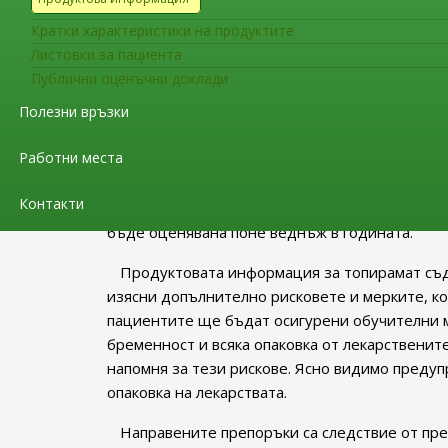
използва по време на бременност, освен в сл
Кратки характеристики на продуктите
PRAC препоръча също допълнителни мерки п
Листовки за пациента
да се избегне вътреутробната експозиция на 
Публични оценъчни доклади
детероден потенциал ще бъдат специално инф
Полезни връзки
приема по време на бременността и за необхо
Работни места
Медицинските специалисти са отговорни да 
могли да забременеят, относно рисковете да 
Контакти
обмислени алтернативни терапевтични възмо
бъде оценявана поне веднъж в годината.
Продуктовата информация за топирамат съ
изясни допълнително рисковете и мерките, ко
пациентите ще бъдат осигурени обучителни м
бременност и всяка опаковка от лекарственит
напомня за тези рискове. Ясно видимо преду
опаковка на лекарствата.
Направените препоръки са следствие от пре