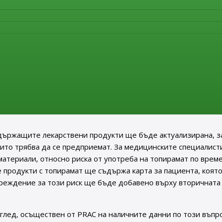
учаи, когато липсват подходящи терапевтични алтернативи.
од формата на Програма за превенция на бременността (ПП
топирамат на деца. Съгласно тези мерки, всяка жена или мом
ормирани относно рисковете за плода, когато топирамат с
димостта да избягва забременяване, докато се приема топи
осигурят пълна информираност на всички пациентки, които 
се приема топирамат по време на бременност. Трябва да бъд
жности и необходимостта от приемане на топирамат трябва
държащите лекарствени продукти ще бъде актуализирана, з
ито трябва да се предприемат. За медицинските специалисти
атериали, относно риска от употреба на топирамат по време
е продукти с топирамат ще съдържа карта за пациента, коят
преждение за този риск ще бъде добавено върху вторичната
глед, осъществен от PRAC на наличните данни по този въпро