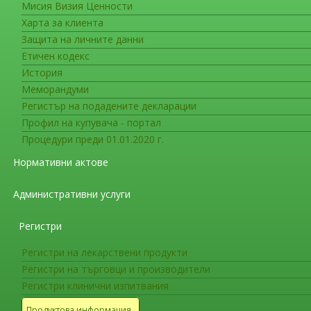
Мисия Визия Ценности
Съобщения във връзка с лекарс
07 септември 2023
Харта за клиента
PRAC препоръчва нови мерки з
Защита на личните данни
Етичен кодекс
История
PRAC препоръчва нови мерки за и
Меморандуми
Въвеждат се допълнителни ограничения 
Регистър на подадените декларации
Профил на купувача - портал
Комитетът по лекарствена безопасност (PRA
Процедури преди 01.01.2020 г.
мерки за избягване вътреутробна експозиция
от нарушения в развитието на нервната систе
Нормативни актове
топирамат причинява сериозни вродени аномал
Административни услуги
В държавите на Европейския съюз лекарстве
епилепсия и профилактика на мигрена. В няко
Регистри
топирамат с фентермин, които са разрешени з
Регистри на лекарствени продукти
използва вече за профилактика на мигрена или
Регистри на търговци и производители
забременеят, трябва да използват ефективна 
Регистри клинични изпитвания
За пациентки, използващи топирамат за лече
Продуктова информация