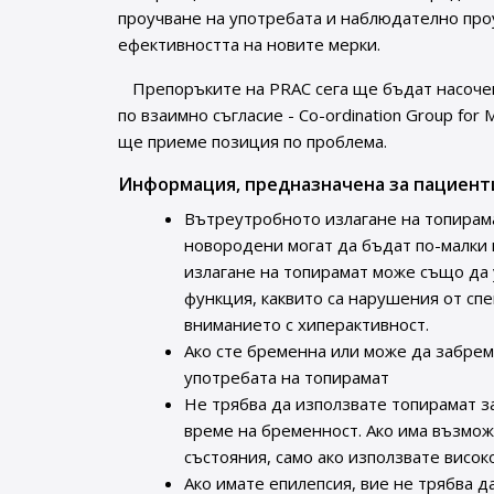
проучване на употребата и наблюдателно про
ефективността на новите мерки.
Препоръките на PRAC сега ще бъдат насоче
по взаимно съгласие - Co-ordination Group for 
ще приеме позиция по проблема.
Информация, предназначена за пациент
Вътреутробното излагане на топирам
новородени могат да бъдат по-малки 
излагане на топирамат може също да 
функция, каквито са нарушения от сп
вниманието с хиперактивност.
Ако сте бременна или може да забрем
употребата на топирамат
Не трябва да използвате топирамат за
време на бременност. Ако има възмож
състояния, само ако използвате висо
Ако имате епилепсия, вие не трябва д