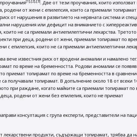
[1],[2],[3]
 проучвания
. Две от тези проучвания, които използват
а, родени от жени с епилепсия, които са приемали топирамат
 риск от нарушения в развитието на нервната система и спе
уални нарушения или дефицит на вниманието с хиперреактив
я, които не са приемали антиепилептични лекарства. Третото
фекти при деца, родени от жени, приемали топирамат по вре
ни с епилепсия, които не са приемали антиепилептични лека
ва вече известния риск от вродени аномалии и намалено тег
амат по време на бременността. Родови аномалии се появяв
ито приемат топирамат по време на бременността в сравнение
е са получавали топирамат. В допълнение около 18 от всеки 
аното при раждане, когато майките са приемали топирамат по
 деца, родени от жени без епилепия, които не приемат
прави консултация с група експерти, представители на пац
т лекарствени продукти, съдържащи топирамат, трябва да н