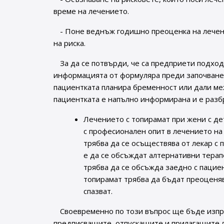
време на лечението.
- Поне веднъж годишно преоценка на лечен
на риска.
За да се потвърди, че са предприети подх
информацията от формуляра преди започване 
пациентката планира бременност или дали ме
пациентката е напълно информирана и е разбр
Лечението с топирамат при жени с де
с професионален опит в лечението на
трябва да се осъществява от лекар с
е да се обсъждат алтернативни тера
трябва да се обсъжда заедно с пацие
топирамат трябва да бъдат преоценяв
спазват.
Своевременно по този въпрос ще бъде изп
предписващите, отпускащите и прилагащите 