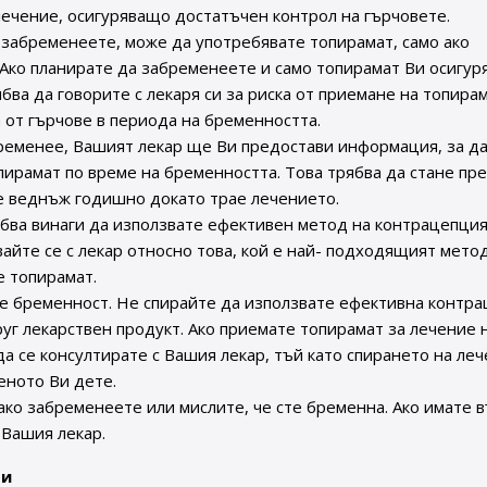
лечение, осигуряващо достатъчен контрол на гърчовете.
 забременеете, може да употребявате топирамат, само ако
Ако планирате да забременеете и само топирамат Ви осигур
бва да говорите с лекаря си за риска от приемане на топира
а от гърчове в периода на бременността.
бременее, Вашият лекар ще Ви предостави информация, за д
пирамат по време на бременността. Това трябва да стане пр
е веднъж годишно докато трае лечението.
бва винаги да използвате ефективен метод на контрацепция
айте се с лекар относно това, кой е най- подходящият мето
е топирамат.
те бременност. Не спирайте да използвате ефективна контра
уг лекарствен продукт. Ако приемате топирамат за лечение 
 да се консултирате с Вашия лекар, тъй като спирането на ле
еното Ви дете.
ко забременеете или мислите, че сте бременна. Ако имате 
 Вашия лекар.
ти