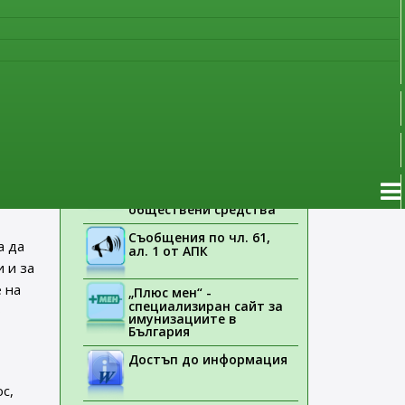
наблюдение
Указания на ЕМА
Б), за
Лекарствени продукти
иче с
без лекарско
е
предписание
рамат.
Новоразрешени за
употреба лекарствени
продукти
биха
ат
Електронен списък на
медицинските изделия,
 да
заплащани с
обществени средства
Съобщения по чл. 61,
а да
ал. 1 от АПК
 и за
 на
„Плюс мен“ -
специализиран сайт за
о
имунизациите в
България
Достъп до информация
с,