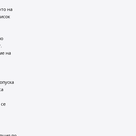
ото на
висок
по
.
ме на
опуска
са
 се
пция по