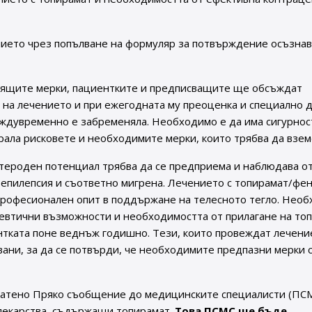
ието чрез попълване на формуляр за потвърждение осъзна
одящите мерки, пациентките и предписващите ще обсъждат
на лечението и при ежегодната му преоценка и специално 
ждувременно е забременяла. Необходимо е да има сигурност
ала рисковете и необходимите мерки, които трябва да взем
тероден потенциал трябва да се предприема и наблюдава от
 епилепсия и съответно мигрена. Лечението с топирамат/фе
 професионален опит в поддържане на телесното тегло. Нео
певтични възможности и необходимостта от прилагане на то
нтката поне веднъж годишно. Тези, които провеждат лечени
ани, за да се потвърди, че необходимите предпазни мерки 
ратено Пряко съобщение до медицинските специалисти (ПС
лекарства, съдържащи топирамат.
Това ПСМС ще бъде