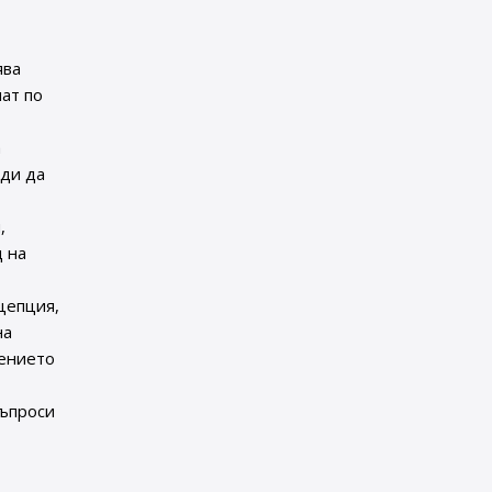
ява
мат по
а
еди да
,
д на
цепция,
на
чението
въпроси