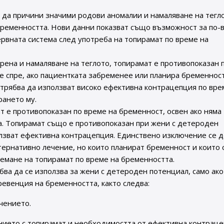
 да причини значими родови аномалии и намаляване на тегл
 бременността. Нови данни показват също възможност за по-
ервната система след употреба на топирамат по време на
рена и намаляване на теглото, топирамат е противопоказан 
се спре, ако пациентката забременее или планира бременност
трябва да използват високо ефективна контрацепция по вре
рането му.
т е противопоказан по време на бременност, освен ако няма
. Топирамат също е противопоказан при жени с детероден
олзват ефективна контрацепция. Единствено изключение се д
тернативно лечение, но които планират бременност и които 
емане на топирамат по време на бременността.
ва да се използва за жени с детероден потенциал, само ако
ревенция на бременността, както следва:
чението.
ението с топирамат и необходимостта от ефективна контраце