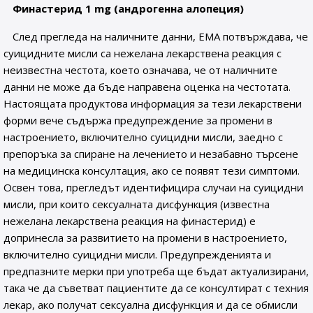
Финастерид 1 mg (андрогенна алопеция)
След прегледа на наличните данни, EMA потвърждава, че
суицидните мисли са нежелана лекарствена реакция с
неизвестна честота, което означава, че от наличните
данни не може да бъде направена оценка на честотата.
Настоящата продуктова информация за тези лекарствени
форми вече съдържа предупреждение за промени в
настроението, включително суицидни мисли, заедно с
препоръка за спиране на лечението и незабавно търсене
на медицинска консултация, ако се появят тези симптоми.
Освен това, прегледът идентифицира случаи на суицидни
мисли, при които сексуалната дисфункция (известна
нежелана лекарствена реакция на финастерид) е
допринесла за развитието на промени в настроението,
включително суицидни мисли. Предупрежденията и
предпазните мерки при употреба ще бъдат актуализирани,
така че да съветват пациентите да се консултират с техния
лекар, ако получат сексуална дисфункция и да се обмисли