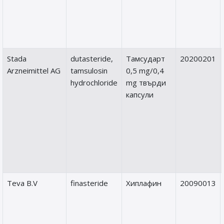
Stada
dutasteride,
Тамсударт
20200201
Arzneimittel AG
tamsulosin
0,5 mg/0,4
hydrochloride
mg твърди
капсули
Teva B.V
finasteride
Хиплафин
20090013