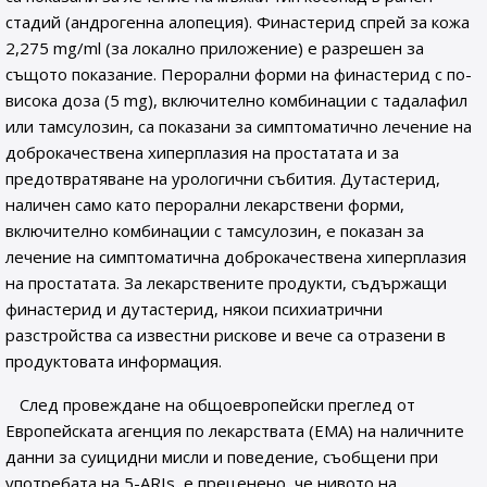
стадий (андрогенна алопеция). Финастерид спрей за кожа
2,275 mg/ml (за локално приложение) е разрешен за
същото показание. Перорални форми на финастерид с по-
висока доза (5 mg), включително комбинации с тадалафил
или тамсулозин, са показани за симптоматично лечение на
доброкачествена хиперплазия на простатата и за
предотвратяване на урологични събития. Дутастерид,
наличен само като перорални лекарствени форми,
включително комбинации с тамсулозин, е показан за
лечение на симптоматична доброкачествена хиперплазия
на простатата. За лекарствените продукти, съдържащи
финастерид и дутастерид, някои психиатрични
разстройства са известни рискове и вече са отразени в
продуктовата информация.
След провеждане на общоевропейски преглед от
Европейската агенция по лекарствата (EMA) на наличните
данни за суицидни мисли и поведение, съобщени при
употребата на 5-ARIs, е преценено, че нивото на