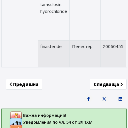
tamsulosin
hydrochloride
finasteride
Пенестер
20060455
Previous article: Arixtra (фондапаринукс натри
Next article
Предишна
Следваща
Важна информация!
Уведомления по чл. 54 от ЗЛПХМ