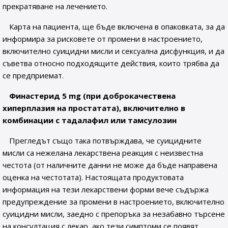
прекратяване на лечението.
Карта на пациента, ще бъде включена в опаковката, за да
информира за рисковете от промени в настроението,
включително суицидни мисли и сексуална дисфункция, и да
съветва относно подходящите действия, които трябва да
се предприемат.
Финастерид 5 mg (при доброкачествена
хиперплазия на простатата), включително в
комбинации с тадалафил или тамсулозин
Прегледът също така потвърждава, че суицидните
мисли са нежелана лекарствена реакция с неизвестна
честота (от наличните данни не може да бъде направена
оценка на честотата). Настоящата продуктовата
информация на тези лекарствени форми вече съдържа
предупреждение за промени в настроението, включително
суицидни мисли, заедно с препоръка за незабавно търсене
на консултация с лекар, ако тези симптоми се появят.