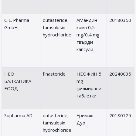
G.L. Pharma
dutasteride,
Агландин
20180350
GmbH
tamsulosin
комп 0,5
hydrochloride
mg/0,4 mg
твърди
капсули
НЕО
finasteride
НЕОФИН 5
20240035
БАЛКАНИКА
mg
ЕООД
филмирани
таблетки
Sopharma AD
dutasteride,
Уримакс
20180125
tamsulosin
Дуо
hydrochloride