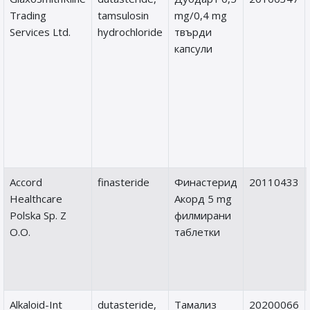
Trading
tamsulosin
mg/0,4 mg
Services Ltd.
hydrochloride
твърди
капсули
Accord
finasteride
Финастерид
20110433
Healthcare
Акорд 5 mg
Polska Sp. Z
филмирани
O.O.
таблетки
Alkaloid-Int
dutasteride,
Тамализ
20200066