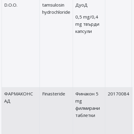
D.O.O.
tamsulosin
ДуоД
hydrochloride
0,5 mg/0,4
mg твърди
капсули
ФАРМАКОНС
Finasteride
Финакон 5
20170084
АД
mg
филмирани
таблетки