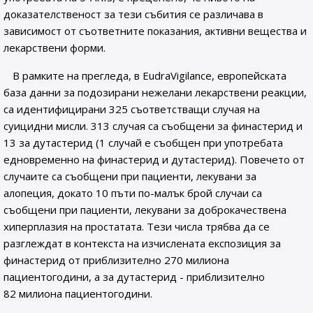
доказателственост за тези събития се различава в
зависимост от съответните показания, активни вещества и
лекарствени форми.
В рамките на прегледа, в EudraVigilance, европейската
база данни за подозирани нежелани лекарствени реакции,
са идентифицирани 325 съответстващи случая на
суицидни мисли. 313 случая са съобщени за финастерид и
13 за дутастерид (1 случай е съобщен при употребата
едновременно на финастерид и дутастерид). Повечето от
случаите са съобщени при пациенти, лекувани за
алопеция, докато 10 пъти по-малък брой случаи са
съобщени при пациенти, лекувани за доброкачествена
хиперплазия на простатата. Тези числа трябва да се
разглеждат в контекста на изчислената експозиция за
финастерид от приблизително 270 милиона
пациентогодини, а за дутастерид - приблизително
82 милиона пациентогодини.