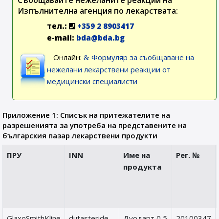
Съобщавайте нежеланите реакции на
Изпълнителна агенция по лекарствата:
тел.:
+359 2 8903417
e-mail:
bda@bda.bg
Онлайн:
Формуляр за съобщаване на
нежелани лекарствени реакции от
медицински специалисти
Приложение 1: Списък на притежателите на
разрешенията за употреба на представените на
българския пазар лекарствени продукти
ПРУ
INN
Име на
Рег. №
продукта
GlaxoSmithKline
dutasteride,
Дуодарт 0,5
20100347