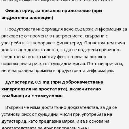
Финастерид за локално приложение (при
андрогенна алопеция)
Продуктовата информация вече съдържа информация за
рисковете от промени в настроението, свързани с
употребата на перорален финастерид. Понастоящем няма
достатъчно доказателства, за да се подкрепи причинно-
следствена връзка между финастерид за локално
приложение и риска от суицидни мисли. По тази причина,
не е направена промяна в продуктовата информация.
Дутастерид 0,5 mg (при доброкачествена
хиперплазия на простатата), включително
комбинации с тамсулозин
Въпреки че няма достатъчно доказателства, за да се
установи риск от суицидни мисли при употребата на
дутастерид, като предпазна мярка, и въз основа на
доказателствата за друг перорален 5-ARI,