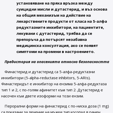
установяване на пряка връзка между
суицидни мисли и дутастерид, и въз основа
на общия механизъм на действие на
лекарствените продукти от класа на 5-алфа
редуктазните инхибитори, на пациентите,
лекувани с дутастерид, трябва да се
препоръча да потърсят незабавна
медицинска консултация, ако се появят
симптоми на промени в настроението.
Предистория на опасенията относно безопасността
Финастерид и дутастерид са 5-алфа-редуктазни
инхибитори (5-alpha-reductase inhibitors, 5-ARIs).
Финастеридът е инхибитор на ензима 5-алфа-редуктаза
тип 1 и 2, с по-голям афинитет към тип 2. Дутастерид е
насочен към двете изоформи на този ензим.
Перорални форми на финастерид с по-ниска доза (1 mg)
са показани за лечение на мъжки тип косопад в ранен