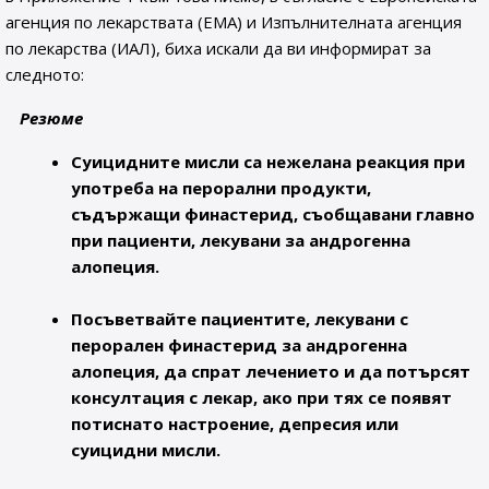
агенция по лекарствата (EMA) и Изпълнителната агенция
по лекарства (ИАЛ), биха искали да ви информират за
следното:
Резюме
Суицидните мисли са нежелана реакция при
употреба на перорални продукти,
съдържащи финастерид, съобщавани главно
при пациенти, лекувани за андрогенна
алопеция.
Посъветвайте пациентите, лекувани с
перорален финастерид за андрогенна
алопеция, да спрат лечението и да потърсят
консултация с лекар, ако при тях се появят
потиснато настроение, депресия или
суицидни мисли.