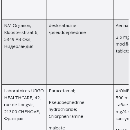
N.V. Organon,
desloratadine
Aerina
Kloosterstraat 6,
/pseudoephedrine
2,5 m
5349 AB Oss,
modifi
Нидерландия
tablets
Laboratoires URGO
Paracetamol;
ХЮМЕ
HEALTHCARE, 42,
500 m
Pseudoephedrine
rue de Longvic,
таблет
hydrochloride;
21300 CHENOVE,
mg/4 
Chlorpheniramine
Франция
капсул
maleate