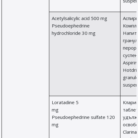
suspen
Acetylsalicylic acid 500 mg
Аспир
Pseudoephedrine
Компле
hydrochloride 30 mg
Напит
гранул
перор
суспен
Aspiri
Hotdri
granule
suspen
Loratadine 5
Клари
mg
таблет
Pseudoephedrine sulfate 120
удълж
mg
освоб
Clarina