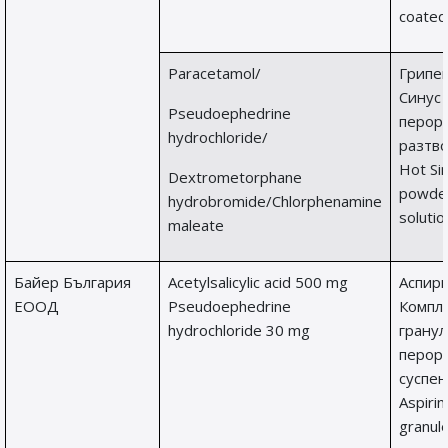
coated
Paracetamol/
Грипек
Синус 
Pseudoephedrine
перор
hydrochloride/
разтво
Hot Si
Dextrometorphane
powder
hydrobromide/Chlorphenamine
solutio
maleate
Байер България
Acetylsalicylic acid 500 mg
Aспир
ЕООД
Pseudoephedrine
Компл
hydrochloride 30 mg
гранул
перор
суспен
Aspiri
granule