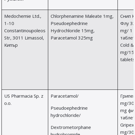
Medochemie Ltd.,
Chlorphenamine Maleate 1mg,
Снип 
1-10
Pseudoephedrine
Флу 3
Constantinoupoleos
Hydrochloride 15mg,
mg/ 1
Str, 3011 Limassol,
Paracetamol 325mg
таблет
Кипър
Cold &
mg/15
tablets
US Pharmacia Sp. z
Paracetamol/
Грипек
o.o.
mg/30
Pseudoephedrine
mg фи
hydrochloride/
таблет
Gripex
Dextrometorphane
mg/30
hydrobromide