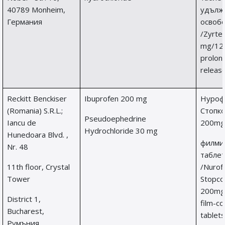
40789 Monheim,
удълж
Германия
освоб
/Zyrte
mg/12
prolon
release
Reckitt Benckiser
Ibuprofen 200 mg
Нуроф
(Romania) S.R.L.;
Стопк
Pseudoephedrine
Iancu de
200mg
Hydrochloride 30 mg
Hunedoara Blvd. ,
филми
Nr. 48
табле
11th floor, Crystal
/Nurof
Tower
Stopco
200mg
District 1,
film-c
Bucharest,
tablets
Румъния