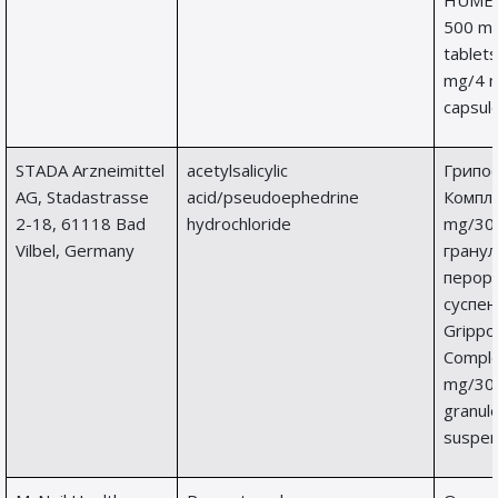
HUME
500 m
tablet
mg/4 
cap
STADA Arzneimittel
acetylsalicylic
Грипо
AG, Stadastrasse
acid/pseudoephedrine
Компле
2-18, 61118 Bad
hydrochloride
mg/30
Vilbel, Germany
гранул
перор
суспен
Grippo
Compl
mg/30
granule
suspen