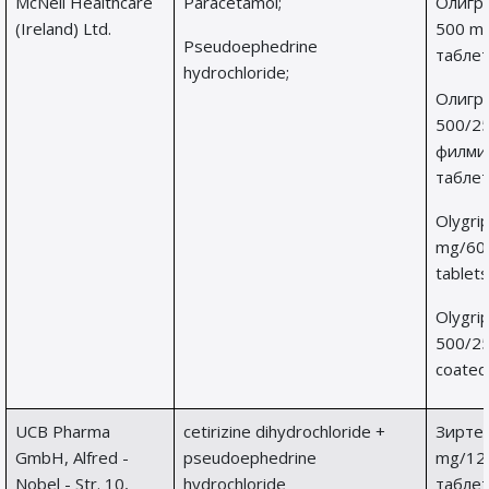
McNeil Healthcare
Paracetamol;
Олигр
(Ireland) Ltd.
500 m
Pseudoephedrine
табле
hydrochloride;
Олигр
500/2
филми
таблет
Olygri
mg/60
tablets
Olygrip
500/25
coated
UCB Pharma
сetirizinе dihydrochloridе +
Зиртек
GmbH, Alfred -
рseudoephedrinе
mg/12
Nobel - Str. 10,
hydrochloridе
таблет