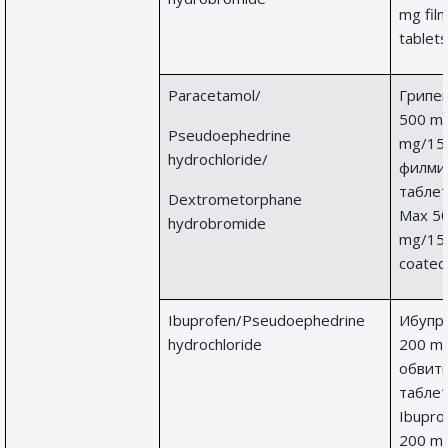
mg fil
tablets
Paracetamol/
Грипек
500 m
Pseudoephedrine
mg/15
hydrochloride/
филми
таблет
Dextrometorphane
Max 5
hydrobromide
mg/15 
coated
Ibuprofen/Pseudoephedrine
Ибупр
hydrochloride
200 m
обвит
таблет
Ibupro
200 m