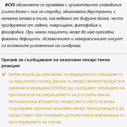
RCVS
обикновено се проявява с гръмотевично главоболие
(силна болка с пик за секунди), обикновено двустранно, с
начална атака в тила, последвано от дифузна болка, често
придружена от гадене, повръщане, фотофобия и
фонофобия. При някои пациенти може да има преходни
фокални дефицити. Исхемичният и хеморагичният инсулт
са основните усложнения на синдрома.
Призив за съобщаване на нежелани лекарствени
реакции
Бихме искали да напомним, че медицинските специалисти
са задължени според Закона за лекарствените продукти в
хуманната медицина (ЗЛПХМ) да съобщават незабавно на
притежателя на разрешението за употреба или на
Изпълнителна агенция по лекарствата (ИАЛ) за всяка
подозирана сериозна нежелана лекарствена реакция и да
предоставят при поискване допълнителна информация от
проследяването на случая.