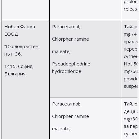
prolon
release
Нобел Фарма
Paracetamol;
Тайлол
ЕООД
mg /4
Chlorpheniramine
прах з
“Околовръстен
перор
maleate;
път“ 36,
суспен
Pseudoephedrine
Hot 50
1415, София,
hydrochloride
mg/60
България
powder
suspen
Paracetamol;
Тайлол
деца 2
Chlorpheniramine
mg/30
за пер
maleate;
суспен