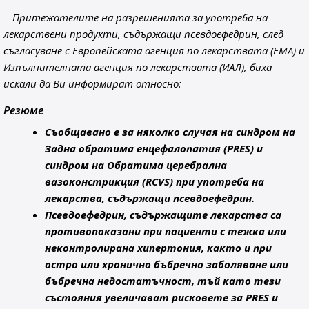
Притежателите на разрешенията за употреба на
лекарствени продукти, съдържащи псевдоефедрин, след
съгласуване с Европейската агенция по лекарствата (ЕМА) и
Изпълнителната агенция по лекарствата (ИАЛ), биха
искали да Ви информират относно:
Резюме
Съобщавано е за няколко случая на синдром на
Задна обратима енцефалопатия (PRES) и
синдром на Обратима церебрална
вазоконстрикция (RCVS) при употреба на
лекарства, съдържащи псевдоефедрин.
Псевдоефедрин, съдържащите лекарства са
противопоказани при пациенти с тежка или
неконтролирана хипертония, както и при
остро или хронично бъбречно заболяване или
бъбречна недостатъчност, тъй като тези
състояния увеличават рисковете за PRES и