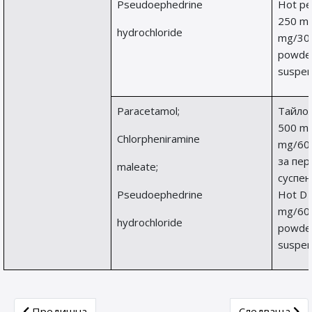
Pseudoephedrine
Hot ped
250 mg
hydrochloride
mg/30
powder
suspen
Paracetamol;
Тайлол
500 mg
Chlorpheniramine
mg/60
за пер
maleate;
суспен
Pseudoephedrine
Hot D 
mg/60
hydrochloride
powder
suspen
Previous article: Валпроат-съдържащи лекарствени прод
Next article:
Предишна
Следваща