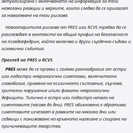
актуализирана с включването на информация за тези
нежелани реакции и мерките, които следва да се прилагат
за намаляване на тези рискове.
Новооткритите рискове от PRES или RCVS трябва да се
разглеждат в контекста на общия профил на безопасност
на псевдоефедрин, който включва и други сърдечно-съдови и
исхемични събития.
Преглед на PRES и RCVS
PRES
може да се прояви с голямо разнообразие от остри
или подостри неврологични симптоми, включително
главоболие, промяна на психичното състояние, гърчове,
зрителни нарушения и/или фокални неврологични
дефицити. Типично е остро или подостро начало на
симптомите (часове до дни). PRES обикновено е обратимa;
симптомите изчезват в рамките на няколко дни или
седмици с понижаване на кръвното налягане и спиране на
причиняващите лекарства.