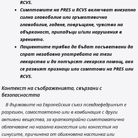
RCVS.
Симптомите на PRES и RCVS включват внезапно
силно главоболие или гръмотевично
главоболие, гадене, повръщане, чувство на
обърканост, припадъци и/или нарушения в
зрението.
Пациентите трябва да бъдат посъветвани да
спрат незабавно употребата на тези
лекарства и да потърсят лекарска помощ, ако
се развият признаци или симптоми на PRES или
RCVS.
Контекст на съображенията, свързани с
безопасността
В държавите на Европейския съюз псевдоефедринът е
разрешен, самостоятелно или в комбинация с други
активни вещества, за краткотрайно симптоматично
облекчаване на назална конгестия или конгестия на
синусите, причинена от обикновена настинка или