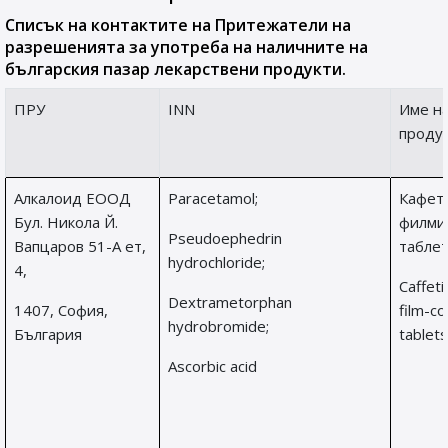
Списък на контактите на Притежатели на
разрешенията за употреба на наличните на
българския пазар лекарствени продукти.
ПРУ
INN
Име н
проду
Алкалоид ЕООД
Paracetamol;
Кафет
Бул. Никола Й.
филми
Pseudoephedrin
Вапцаров 51-А ет,
таблет
hydrochloride;
4,
Caffeti
Dextrametorphan
1407, София,
film-c
hydrobromide;
България
tablets
Ascorbic acid