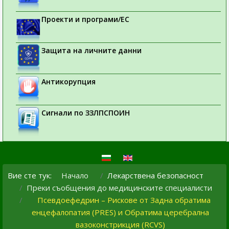
Проекти и програми/ЕС
Защита на личните данни
Антикорупция
Сигнали по ЗЗЛПСПОИН
Вие сте тук:
Начало
Лекарствена безопасност
Преки съобщения до медицинските специалисти
Псевдоефедрин – Рискове от Задна обратима
енцефалопатия (PRES) и Обратима церебрална
вазоконстрикция (RCVS)