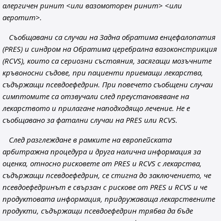
алергичен ринит <или вазомоторен ринит> <или
аеротит>.
Съобщавани са случаи на Задна обратима енцефалопатия
(PRES) и синдром на Обратима церебрална вазоконстрикция
(RCVS), които са сериозни състояния, засягащи мозъчните
кръвоносни съдове, при пациенти приемащи лекарства,
съдържащи псевдоефедрин. При повечето съобщени случаи
симптомите са отзвучали след преустановяване на
лекарството и прилагане наподходящо лечение. Не е
съобщавано за фатални случаи на PRES или RCVS.
След разглеждане в рамките на европейската
арбитражна процедура и друга налична информация за
оценка, относно рисковете от PRES и RCVS с лекарства,
съдържащи псевдоефедрин, се стигна до заключението, че
псевдоефедринът е свързан с рискове от PRES и RCVS и че
продуктовата информация, придружаваща лекарствените
продукти, съдържащи псевдоефедрин трябва да бъде