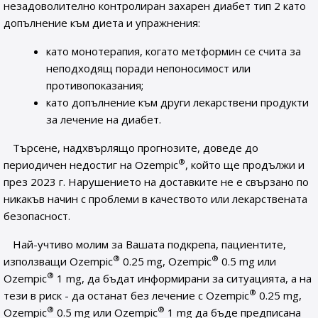
незадоволително контролиран захарен диабет тип 2 като
допълнение към диета и упражнения:
като монотерапия, когато метформин се счита за
неподходящ поради непоносимост или
противопоказания;
като допълнение към други лекарствени продукти
за лечение на диабет.
Търсене, надхвърлящо прогнозите, доведе до
®
периодичен недостиг на Ozempic
, който ще продължи и
през 2023 г. Нарушението на доставките не е свързано по
никакъв начин с проблеми в качеството или лекарствената
безопасност.
Най-учтиво молим за Вашата подкрепа, пациентите,
®
®
използващи Ozempic
0.25 mg, Ozempic
0.5 mg или
®
Ozempic
1 mg, да бъдат информирани за ситуацията, а на
®
тези в риск - да останат без лечение с Ozempic
0.25 mg,
®
®
Ozempic
0.5 mg или Ozempic
1 mg да бъде предписана