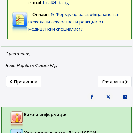
e-mail:
bda@bda.bg
Онлайн:
Формуляр за съобщаване на
нежелани лекарствени реакции от
медицински специалисти
С уважение,
Ново Нордиск Фарма ЕАД
Previous article: Caprelsa® (вандетаниб): Ограничение н
Next article:
Предишна
Следваща
Важна информация!
Уведомления по чл. 54 от ЗЛПХМ