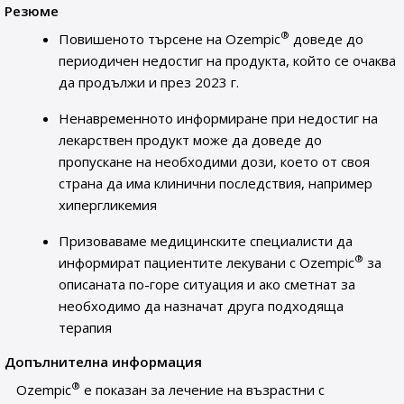
Резюме
®
Повишеното търсене на Ozempic
доведе до
периодичен недостиг на продукта, който се очаква
да продължи и през 2023 г.
Ненавременното информиране при недостиг на
лекарствен продукт може да доведе до
пропускане на необходими дози, което от своя
страна да има клинични последствия, например
хипергликемия
Призоваваме медицинските специалисти да
®
информират пациентите лекувани с Ozempic
за
описаната по-горе ситуация и ако сметнат за
необходимо да назначат друга подходяща
терапия
Допълнителна информация
®
Ozempic
е показан за лечение на възрастни с