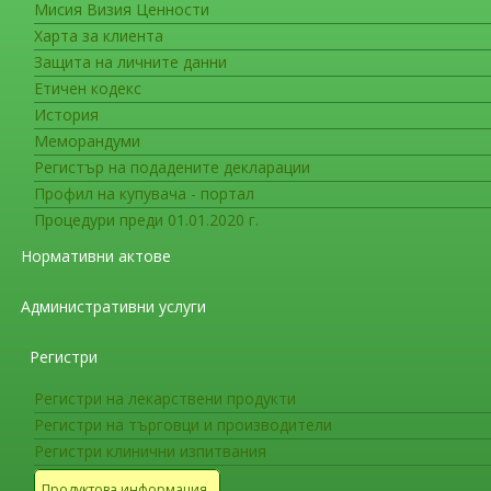
Мисия Визия Ценности
Съобщения за гражданите
Харта за клиента
Актуална информация за работа
Защита на личните данни
Етичен кодекс
Нови лекарствени продукти препоръчани з
История
Austedo (deutetrabenazine)
е получил одо
Меморандуми
възрастни.
Регистър на подадените декларации
Профил на купувача - портал
Тардивната дискинезия е се характеризира 
Процедури преди 01.01.2020 г.
предизвиква от продължителна употреба на 
Нормативни актове
антипсихотични лекарства.
Административни услуги
Deutetrabenazine е деутериран вариант на t
водородните атоми се заменят с по-тежките а
Регистри
Понастоящем одобрението е в процес на пре
Регистри на лекарствени продукти
Imreplys (sargramostim)
е получил одобре
Регистри на търговци и производители
за лечение на пациенти във всяка възраст, о
Регистри клинични изпитвания
подсиндром на остър радиационен синдром [
Продуктова информация