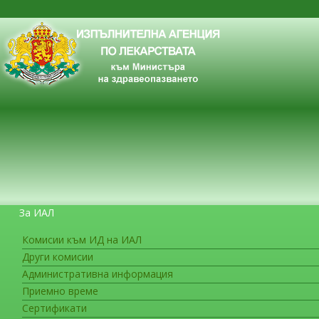
За ИАЛ
Комисии към ИД на ИАЛ
Други комисии
ЗА ГРАЖДАНИТЕ
Административна информация
Приемно време
Сертификати