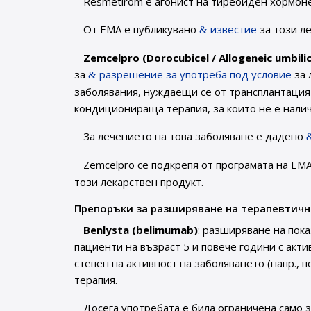
Resmetirom е агонист на тиреоиден хормон
От ЕМА е публикувано
известие
за този л
Zemcelpro (Dorocubicel / Allogeneic umbili
за
разрешение за употреба под условие
за 
заболявания, нуждаещи се от трансплантация
кондиционираща терапия, за които не е нали
За лечението на това заболяване е дадено
Zemcelpro се подкрепя от програмата на ЕМ
този лекарствен продукт.
Препоръки за разширяване на терапевтичн
Benlysta (belimumab)
: разширяване на пок
пациенти на възраст 5 и повече години с акти
степен на активност на заболяването (напр.,
терапия.
Досега употребата е била ограничена само 