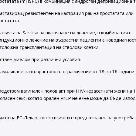
остатата (mHSPC) в комбинация с андроген депривационна т
астазиращ резистентен на кастрация рак на простатата или
остатата.
нията за Sarclisa за включване на лечение, в комбинация с
за индукционно лечение на възрастни пациенти с новодиагно
толожна трансплантация на стволови клетки.
ествен миелом при различни условия.
намаляване на възрастовото ограничение от 18 на 16 години.
редством вагинален полов акт при HIV-незасегнати жени на 1
опасен секс, когато орален PrEP не е/не може да бъде изпо
рамата на ЕС-Лекарства за всичк и е предназначен за употреба