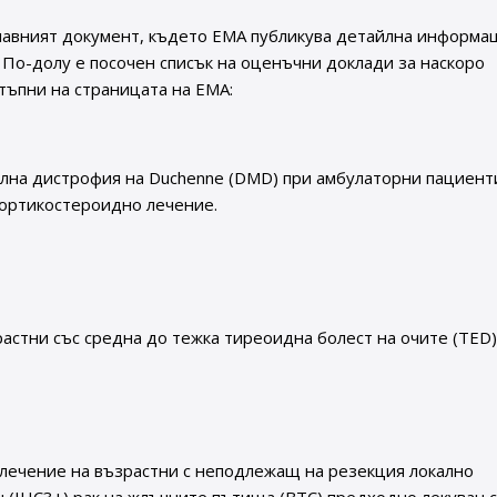
 главният документ, където EMA публикува детайлна информа
 По-долу е посочен списък на оценъчни доклади за наскоро
тъпни на страницата на EMA:
улна дистрофия на Duchenne (DMD) при амбулаторни пациент
кортикостероидно лечение.
астни със средна до тежка тиреоидна болест на очите (TED)
а лечение на възрастни с неподлежащ на резекция локално