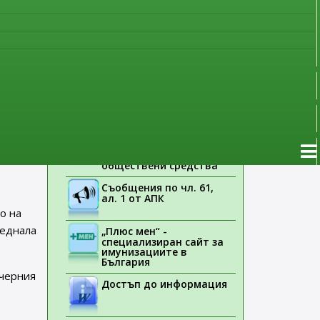
наблюдение
Указания на ЕМА
Лекарствени продукти
без лекарско
ция.
предписание
Новоразрешени за
идни
употреба лекарствени
продукти
Електронен списък на
чето
медицинските изделия,
заплащани с
обществени средства
Съобщения по чл. 61,
ал. 1 от АПК
о на
реднала
„Плюс мен“ -
специализиран сайт за
имунизациите в
България
 черния
Достъп до информация