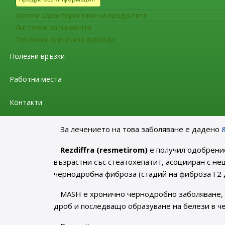
Sargramostim е GM-CSF (гранулоцитно-макр
Кратки характеристики на продуктите
имуностимулатор. Използва се главно след тр
Листовки за пациента
Публични оценъчни доклади
Острият радиационен синдром или радиацио
Полезни връзки
Ogsiveo (nirogacestat)
е получил одобрени
тумори, които се нуждаят от системна терапия
Работни места
Дезмоидни тумори или агресивна фибромато
Контакти
случаи ракът не е смъртоносен, но причинява б
За лечението на това заболяване е дадено
Rezdiffra (resmetirom)
е получил одобрение
възрастни със стеатохепатит, асоцииран с н
чернодробна фиброза (стадий на фиброза F2 д
MASH е хронично чернодробно заболяване, 
дроб и последващо образуване на белези в ч