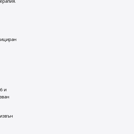
ерапия.
стициран
6 и
лзван
 извън