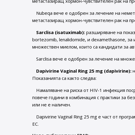
метастазиращ хормон-чувствителен рак на пр
Nubeqa вече е одобрен за лечение на немет
метастазиращ хормон-чувствителен рак на пр
Sarclisa (isatuximab):
разширяване на показа
bortezomib, lenalidomide, и dexamethasone, 
множествен миелом, които са кандидати за ав
Sarclisa вече е одобрен за лечение на множ
Dapivirine Vaginal Ring 25 mg (dapivirine):
Показанията са както следва:
Намаляване на риска от HIV-1 инфекция пос
повече години в комбинация с практики за без
или не е наличен.
Dapivirine Vaginal Ring 25 mg е част от прог
ЕС.