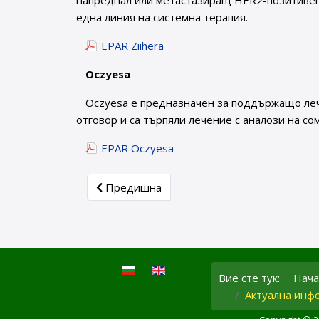
напреднал или метастазиращ HER2-позитивен 
една линия на системна терапия.
EPAR Ziihera
Oczyesa
Oczyesa е предназначен за поддържащо лече
отговор и са търпяли лечение с аналози на со
EPAR Oczyesa
Previous article: Седмица на лекарствената
Предишна
Вие сте тук:
Нача
Актуална инфо