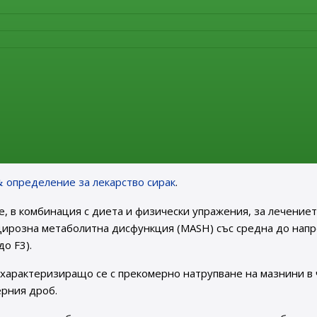
офагиален колони-стимулиращ фактор) функционира като
ансплантация на костен мозък.
нна болест се причинява от високи дози йонизираща радиа
е за лечение на възрастни пациенти с прогресиращи дезмо
.
за е рядко раково заболяване на фибробластите. При пове
олка. Nirogacestat е инхибитор на гама секретазата.
определение за лекарство сирак
.
, в комбинация с диета и физически упражения, за лечениет
ецирозна метаболитна дисфункция (MASH) със средна до нап
о F3).
характеризиращо се с прекомерно натрупване на мазнини в
ерния дроб.