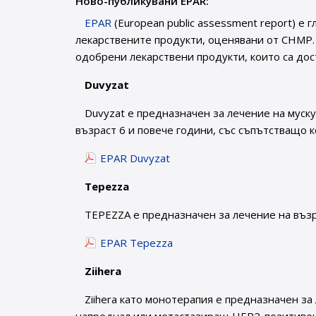
Ново-публикувани EPAR:
EPAR
(European public assessment report) е
лекарствените продукти, оценявани от CHMP.
одобрени лекарствени продукти, които са дос
Duvyzat
Duvyzat е предназначен за лечение на муск
възраст 6 и повече години, със съпътстващо 
EPAR Duvyzat
Tepezza
TEPEZZA е предназначен за лечение на възр
EPAR Tepezza
Ziihera
Ziihera като монотерапия е предназначен з