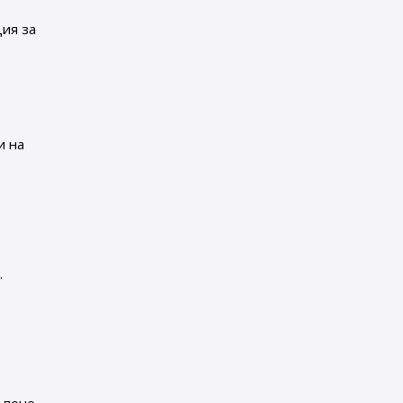
ция за
и на
.