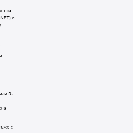
астни
NET) и
а
.
и
(или R-
жна
мъже с