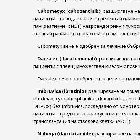
Cabometyx (cabozantinib)
: разширяване на
пациенти с неподлежащи на резекция или ме
панкреатични (pNET) невроендокринни тумори
терапия различна от аналози на соматостатин
Cabometyx вече е одобрен за лечение бъбр
Darzalex (daratumumab)
: разширяване на 
пациенти с тлеещ множествен миелом с повиш
Darzalex вече е одобрен за лечение на мно
Imbruvica (ibrutinib)
: разширяване на показ
rituximab, cyclophosphamide, doxorubicin, vincr
DHAOx) без Imbruvica, последвано от монотера
пациенти с предходно нелекуван мантелно-кл
трансплантация на стволови клетки (ASCT).
Nubeqa (darolutamide)
: разширяване на по