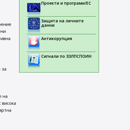
Проекти и програми/ЕС
Защита на личните
рение
данни
ени
тивна
Антикорупция
Сигнали по ЗЗЛПСПОИН
е
за
е на
с висока
артна