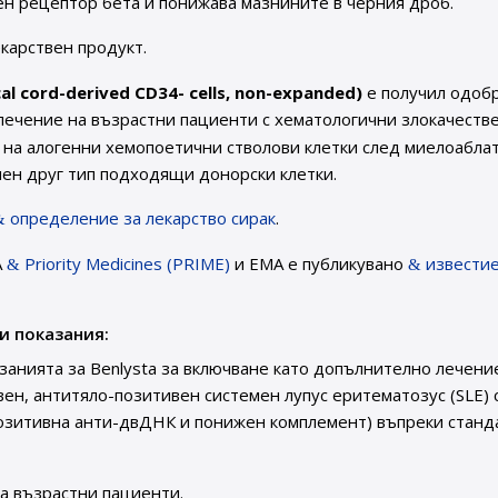
ен рецептор бета и понижава мазнините в черния дроб.
екарствен продукт.
cal cord-derived CD34- cells, non-expanded)
е получил одоб
лечение на възрастни пациенти с хематологични злокачеств
 на алогенни хемопоетични стволови клетки след миелоабла
чен друг тип подходящи донорски клетки.
определение за лекарство сирак
.
А
Priority Medicines (PRIME)
и ЕМА е публикувано
извести
и показания:
азанията за Benlysta за включване като допълнително лечени
вен, антитяло-позитивен системен лупус еритематозус (SLE) 
 позитивна анти-двДНК и понижен комплемент) въпреки станд
за възрастни пациенти.