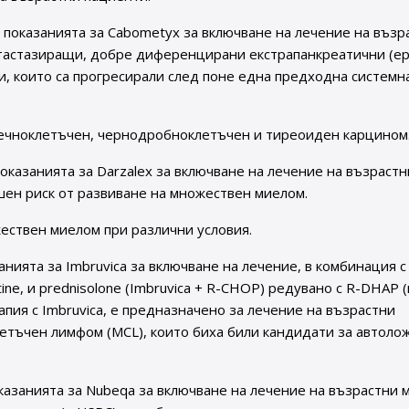
 показанията за Cabometyx за включване на лечение на възр
тастазиращи, добре диференцирани екстрапанкреатични (ep
, които са прогресирали след поне една предходна системн
.
ечноклетъчен, чернодробноклетъчен и тиреоиден карцином
показанията за Darzalex за включване на лечение на възрастн
ен риск от развиване на множествен миелом.
жествен миелом при различни условия.
анията за Imbruvica за включване на лечение, в комбинация с
istine, и prednisolone (Imbruvica + R-CHOP) редувано с R-DHAP 
пия с Imbruvica, е предназначено за лечение на възрастни
етъчен лимфом (MCL), които биха били кандидати за автоло
казанията за Nubeqa за включване на лечение на възрастни 