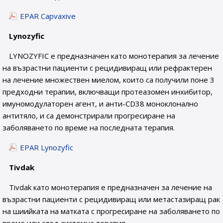
EPAR Capvaxive
Lynozyfic
LYNOZYFIC е предназначен като монотерапия за лечение
на възрастни пациенти с рецидивиращ или рефрактерен
на лечение множествен миелом, които са получили поне 3
предходни терапии, включващи протеазомен инхибитор,
имуномодулаторен агент, и анти-CD38 моноклонално
антитяло, и са демонстрирали прогресиране на
заболяването по време на последната терапия.
EPAR Lynozyfic
Tivdak
Tivdak като монотерапия е предназначен за лечение на
възрастни пациенти с рецидивиращ или метастазиращ рак
на шиийката на матката с прогресиране на заболяването по