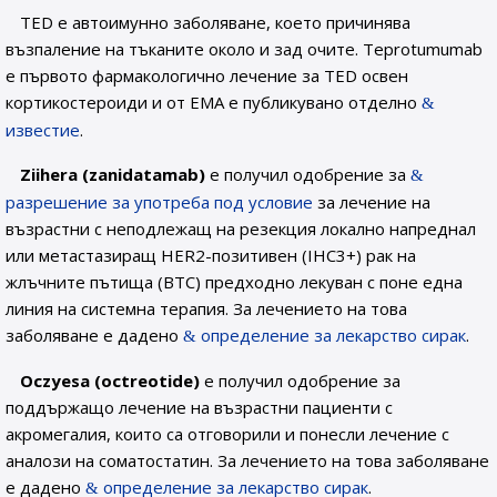
TED е автоимунно заболяване, което причинява
възпаление на тъканите около и зад очите. Teprotumumab
е първото фармакологично лечение за TED освен
кортикостероиди и от ЕМА е публикувано отделно
известие
.
Ziihera (zanidatamab)
е получил одобрение за
разрешение за употреба под условие
за лечение на
възрастни с неподлежащ на резекция локално напреднал
или метастазиращ HER2-позитивен (IHC3+) рак на
жлъчните пътища (BTC) предходно лекуван с поне една
линия на системна терапия. За лечението на това
заболяване е дадено
определение за лекарство сирак
.
Oczyesa (octreotide)
е получил одобрение за
поддържащо лечение на възрастни пациенти с
акромегалия, които са отговорили и понесли лечение с
аналози на соматостатин. За лечението на това заболяване
е дадено
определение за лекарство сирак
.