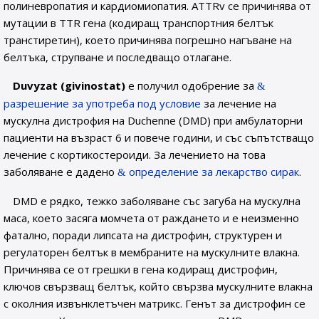
полиневропатия и кардиомиопатия. ATTRv се причинява от
мутации в TTR гена (кодиращ транспортния белтък
транстиретин), което причинява погрешно нагъване на
белтъка, струпване и последващо отлагане.
Duvyzat (givinostat)
е получил одобрение за
разрешение за употреба под условие
за лечение на
мускулна дистрофия на Duchenne (DMD) при амбулаторни
пациенти на възраст 6 и повече години, и със съпътстващо
лечение с кортикостероиди. За лечението на това
заболяване е дадено
определение за лекарство сирак
.
DMD е рядко, тежко заболяване със загуба на мускулна
маса, което засяга момчета от раждането и е неизменно
фатално, поради липсата на дистрофин, структурен и
регулаторен белтък в мембраните на мускулните влакна.
Причинява се от грешки в гена кодиращ дистрофин,
ключов свързващ белтък, който свързва мускулните влакна
с околния извънклетъчен матрикс. Генът за дистрофин се