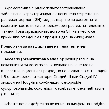
Акромегалията е рядко животозастрашаващо
заболяване, характеризирано с повишена секреция на
растежен хормон (GH) след затваряне на растежните
пластини, което води до прекомерен растеж на телесните
тъкани. Това свръхпроизводство на GH най-често се
причинява от аденом на предния дял на хипофизата.
Препоръки за разширяване на терапевтични
показания:
Adcetris (brentuximab vedotin):
разширяване на
показанията за Adcetris за включване на лечение на
възрастни пациенти с предходно нелекуван CD30+ Стадий
IIB с високорискови фактори, Стадий III или Стадий IV
лимфом на Hodgkin в комбинация с etoposide,
cyclophosphamide, doxorubicin, dacarbazine, dexamethasone
(BrECADD).
Adcetris вече одобрен за лечение на лимфом на Hodgkin