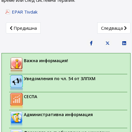
време или след системна терапия.
EPAR Tivdak
Previous article: Актуална информация за работата на C
Next article: 
Предишна
Следваща
Важна информация!
Уведомления по чл. 54 от ЗЛПХМ
СЕСПА
Административна информация