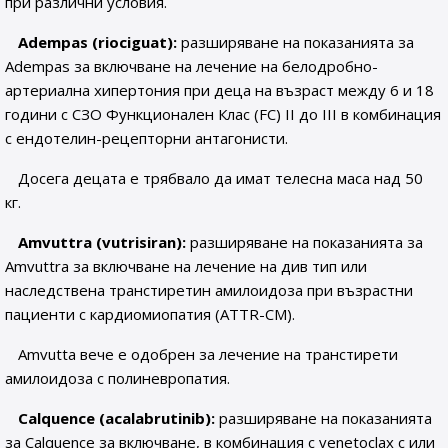
при различни условия.
Adempas (riociguat):
разширяване на показанията за
Adempas за включване на лечение на белодробно-
артериална хипертония при деца на възраст между 6 и 18
години с СЗО Функционален Клас (FC) II до III в комбинация
с ендотелин-рецепторни антагонисти.
Досега децата е трябвало да имат телесна маса над 50
кг.
Amvuttra (vutrisiran):
разширяване на показанията за
Amvuttra за включване на лечение на див тип или
наследствена транстиретин амилоидоза при възрастни
пациенти с кардиомиопатия (ATTR-CM).
Amvutta вече е одобрен за лечение на транстирети
амилоидоза с полиневропатия.
Calquence (acalabrutinib):
разширяване на показанията
за Calquence за включване, в комбинация с venetoclax с или