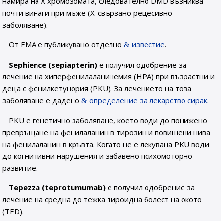
намира на Х хромозомата, следователно DMD възниква
почти винаги при мъже (Х-свързано рецесивно
заболяване).
От ЕМА е публикувано отделно
известие
.
Sephience (sepiapterin)
е получил одобрение за
лечение на хиперфенилаланинемия (HPA) при възрастни и
деца с фенилкетунория (PKU). За лечението на това
заболяване е дадено
определение за лекарство сирак
.
PKU е генетично заболяване, което води до понижено
превръщане на фенилаланин в тирозин и повишени нива
на фенилаланин в кръвта. Когато не е лекувана PKU води
до когнитивни нарушения и забавено психомоторно
развитие.
Tepezza (teprotumumab)
е получил одобрение за
лечение на средна до тежка тироидна болест на окото
(TED).