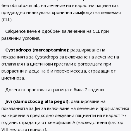
без obinutuzumab, на лечение на възрастни пациенти с
предходно нелекувана хронична лимфоцитна левкемия
(CLL).
Calquence вече е одобрен за лечение на CLL при
различни условия.
Cystadrops (mercaptamine):
разширяване на
показанията за Cystadrops за включване на лечение на
отлагания на цистинови кристали в роговицата при
възрастни и деца на 6 и повече месеца, страдащи от
цистиноза.
Досега възрастовата граница е била 2 години.
Jivi (damoctocog alfa pegol):
разширяване на
показанията за Jivi за включване на лечение и профилактика
на кървене в предходно лекувани пациенти на възраст ≥7
години, страдащи от хемофилия А (наследствена фактор
VIII недостатърност).