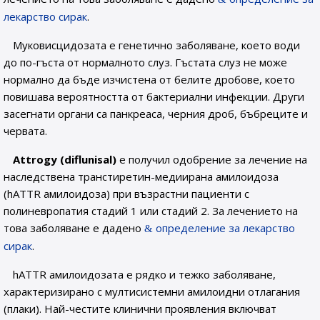
лекарство сирак
.
Муковисцидозата е генетично заболяване, което води
до по-гъста от нормалното слуз. Гъстата слуз не може
нормално да бъде изчистена от белите дробове, което
повишава вероятността от бактериални инфекции. Други
засегнати органи са панкреаса, черния дроб, бъбреците и
червата.
Attrogy (diflunisal)
е получил одобрение за лечение на
наследствена транстиретин-медиирана амилоидоза
(hATTR амилоидоза) при възрастни пациенти с
полиневропатия стадий 1 или стадий 2. За лечението на
това заболяване е дадено
определение за лекарство
сирак
.
hATTR амилоидозата е рядко и тежко заболяване,
характеризирано с мултисистемни амилоидни отлагания
(плаки). Най-честите клинични проявления включват