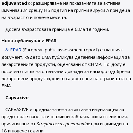
adjuvanted)):
разширяване на показанията за активна
имунизация срещу H5 подтип на грипни вируси А при деца
на възраст 6 и повече месеца.
Досега възрастовата граница е била 18 години.
Ново-публикувани EPAR:
EPAR
(European public assessment report) е главният
документ, където EMA публикува детайлна информация за
лекарствените продукти, оценявани от CHMP. По-долу е
посочен списък на оценъчни доклади за наскоро одобрени
лекарствени продукти, които са достъпни на страницата на
EMA:
Capvaxive
CAPVAXIVE е предназначена за активна имунизация за
предотвратяване на инвазивни заболявания и пневмония,
причинявани от
Streptococcus pneumoniae
при индивиди на
18 и повече години.