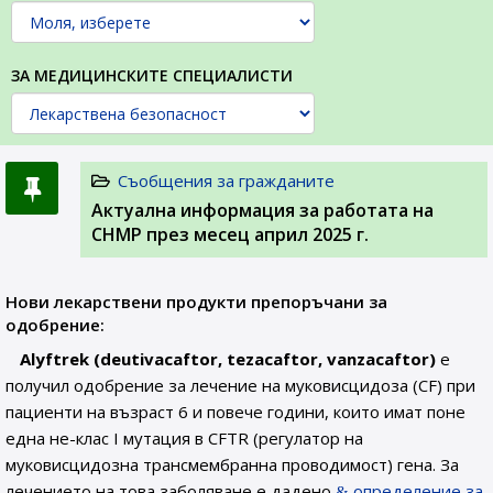
ЗА МЕДИЦИНСКИТЕ СПЕЦИАЛИСТИ
Съобщения за гражданите
Актуална информация за работата на
CHMP през месец април 2025 г.
Нови лекарствени продукти препоръчани за
одобрение:
Alyftrek (deutivacaftor, tezacaftor, vanzacaftor)
е
получил одобрение за лечение на муковисцидоза (CF) при
пациенти на възраст 6 и повече години, които имат поне
една не-клас I мутация в CFTR (регулатор на
муковисцидозна трансмембранна проводимост) гена. За
лечението на това заболяване е дадено
определение за