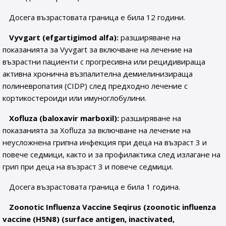
Досега възрастовата граница е била 12 години.
Vyvgart (efgartigimod alfa):
разширяване на
показанията за Vyvgart за включване на лечение на
възрастни пациенти с прогресивна или рецидивираща
активна хронична възпалителна демиелинизираща
полиневропатия (CIDP) след предходно лечение с
кортикостероиди или имуноглобулини.
Xofluza (baloxavir marboxil):
разширяване на
показанията за Xofluza за включване на лечение на
неусложнена грипна инфекция при деца на възраст 3 и
повече седмици, както и за профилактика след излагане на
грип при деца на възраст 3 и повече седмици.
Досега възрастовата граница е била 1 година.
Zoonotic Influenza Vaccine Seqirus (zoonotic influenza
vaccine (H5N8) (surface antigen, inactivated,