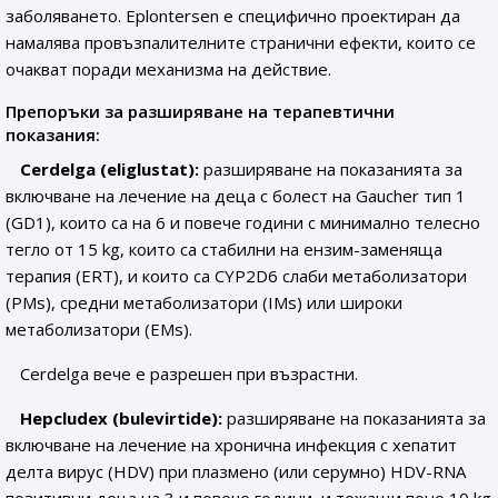
заболяването. Eplontersen е специфично проектиран да
намалява провъзпалителните странични ефекти, които се
очакват поради механизма на действие.
Препоръки за разширяване на терапевтични
показания:
Cerdelga (eliglustat):
разширяване на показанията за
включване на лечение на деца с болест на Gaucher тип 1
(GD1), които са на 6 и повече години с минимално телесно
тегло от 15 kg, които са стабилни на ензим-заменяща
терапия (ERT), и които са CYP2D6 слаби метаболизатори
(PMs), средни метаболизатори (IMs) или широки
метаболизатори (EMs).
Cerdelga вече е разрешен при възрастни.
Hepcludex (bulevirtide):
разширяване на показанията за
включване на лечение на хронична инфекция с хепатит
делта вирус (HDV) при плазмено (или серумно) HDV-RNA