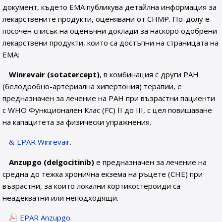
документ, където EMA публикува детайлна информация за
лекарствените продукти, оценявани от CHMP. По-долу е
посочен списък на оценъчни доклади за наскоро одобрени
лекарствени продукти, които са достъпни на страницата на
EMA:
Winrevair (sotatercept)
, в комбинация с други PAH
(белодробно-артериална хипертония) терапии, е
предназначен за лечение на РАН при възрастни пациенти
с WHO Функционален Клас (FC) II до III, с цел повишаване
на капацитета за физически упражнения.
EPAR Winrevair
.
Anzupgo (delgocitinib)
е предназначен за лечение на
средна до тежка хронична екзема на ръцете (CHE) при
възрастни, за които локални кортикостероиди са
неадекватни или неподходящи.
EPAR Anzupgo
.