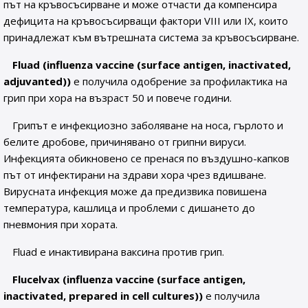
път на кръвосъсирване и може отчасти да компенсира
дефицита на кръвосъсирващи фактори VIII или IX, които
принадлежат към вътрешната система за кръвосъсирване.
Fluad (influenza vaccine (surface antigen, inactivated,
adjuvanted))
е получила одобрение за профилактика на
грип при хора на възраст 50 и повече години.
Грипът е инфекциозно заболяване на носа, гърлото и
белите дробове, причинявано от грипни вируси.
Инфекцията обикновено се пренася по въздушно-капков
път от инфектирани на здрави хора чрез вдишване.
Вирусната инфекция може да предизвика повишена
температура, кашлица и проблеми с дишането до
пневмония при хората.
Fluad е инактивирана ваксина против грип.
Flucelvax (influenza vaccine (surface antigen,
inactivated, prepared in cell cultures))
е получила