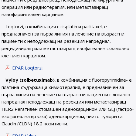
операция или радиотерапия, или метастазиращ
назофарингеален карцином.
Loqtorzi, в комбинация с cisplatin и paclitaxel, е
предназначен за първа линия на лечение на възрастни
пациенти с неподлежащ на резекция напреднал,
рецидивиращ или метастазиращ езофагеален сквамозно-
клетъчен карцином.
EPAR Loqtorzi
.
Vyloy (zolbetuximab)
, в комбинация с fluoropyrimidine- е
платина-съдържаща химиотерапия, е предназначен за
първа линия на лечение на възрастни пациенти с локално
напреднал неподлежащ на резекция или метастазиращ
HER2 негативен стомашен аденокарцином или GEJ (гастро-
езофагеална връзка) аденокарцином, чиито тумори са
Claudin (CLDN) 18.2 позитивни.
EPAR Vyloy
.