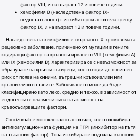
фактор VIII, и на възраст 12 и повече години.
хемофилия В (наследствена фактор IX-
недостатъчност) с инхибиторни антитела срещу
фактор IX, и на възраст 12 и повече години.
Наследствената хемофилия е свързано с Х-хромозомата
рецесивно заболяване, причинено от мутации в гените
кодиращи фактор на кръвосъсирването VIII (хемофилия А)
или IX (хемофилия В). Характеризира се с невъзможност за
образуване на кръвни съсиреци, което води до повишен
риск от поява на синини, вътрешни кръвоизливи или
кръвоизливи в ставите. Заболяването може да бъде
класифицирано като леко, средно и тежко, в зависимост от
ендогенните плазмени нива на активност на
кръвосъсирващите фактори.
Concizumab е моноклонално антитяло, което инхибира
антикоагулационната функция на TFPI (инхибитор на пътя
на тъканния фактор). Това инхибиране подсилва външния