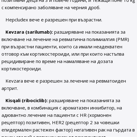
позитивни деца на 3 и повече години, и тежащи поне 10 kg
с компенсирано заболяване на черния дроб.
Hepcludex вече е разрешен при възрастни.
Kevzara (sarilumab):
разширяване на показанията за
включване на лечение на ревматична полимиалгия (PMR)
при възрастни пациенти, които са имали неадекватен
отговор към кортикостероиди, или при които настъпва
рецидивиране по време на намаляване на дозата
кортикостероиди.
Kevzara вече е разрешен за лечение на ревматоиден
артрит.
Kisqali (ribociclib):
разширяване на показанията за
включване, в комбинация с ароматазен инхибитор, на
адювантно лечение на пациенти с HR (хормонен
рецептор) позитивен, HER2 (рецептор 2 за човешки
епидермален растежен фактор) негативен рак на гърдата в