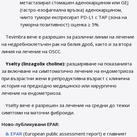
метастазирал стомашен аденокарцином или GEJ
(гастро-езофагеална връзка) аденокарцином,
чиито тумори експресират PD-L1 с ТАР (зона на
туморна позитивност) оценка ≥ 5%.
Tevimbra вече е разрешен за различни линии на лечение
на недребноклетъчен рак на белия дроб, както и за втора
линия на лечение на OSCC.
Yselty (linzagolix choline):
разширяване на показанията
за включване на симптоматично лечение на ендометриоза
при възрастни жени в репродуктивна възраст с клинична
история на предходно медицинско или хирургично
лечение на ендометриоза.
Yselty вече е разрешен за лечение на средни до тежки
симптоми на маточни фиброиди.
Ново-публикувани EPAR:
EPAR
(European public assessment report) е главният