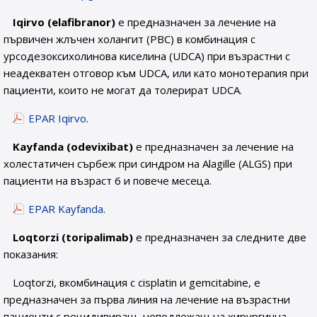
Iqirvo (elafibranor)
е предназначен за лечение на
първичен жлъчен холангит (PBC) в комбинация с
урсодезоксихолинова киселина (UDCA) при възрастни с
неадекватен отговор към UDCA, или като монотерапия при
пациенти, които не могат да толерират UDCA.
EPAR Iqirvo
.
Kayfanda (odevixibat)
е предназначен за лечение на
холестатичен сърбеж при синдром на Alagille (ALGS) при
пациенти на възраст 6 и повече месеца.
EPAR Kayfanda
.
Loqtorzi (toripalimab)
е предназначен за следните две
показания:
Loqtorzi, вкомбинация с cisplatin и gemcitabine, е
предназначен за първа линия на лечение на възрастни
пациенти с рецидивиращ, неподлежащ на хирургична