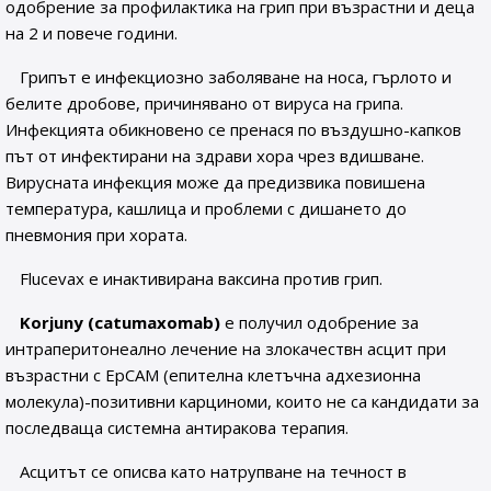
одобрение за профилактика на грип при възрастни и деца
на 2 и повече години.
Грипът е инфекциозно заболяване на носа, гърлото и
белите дробове, причинявано от вируса на грипа.
Инфекцията обикновено се пренася по въздушно-капков
път от инфектирани на здрави хора чрез вдишване.
Вирусната инфекция може да предизвика повишена
температура, кашлица и проблеми с дишането до
пневмония при хората.
Flucevax е инактивирана ваксина против грип.
Korjuny (catumaxomab)
е получил одобрение за
интраперитонеално лечение на злокачествн асцит при
възрастни с EpCAM (епителна клетъчна адхезионна
молекула)-позитивни карциноми, които не са кандидати за
последваща системна антиракова терапия.
Асцитът се описва като натрупване на течност в