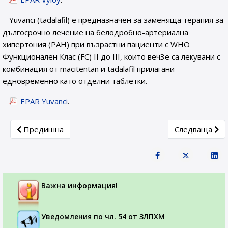
Yuvanci (tadalafil) е предназначен за заменяща терапия за
дългосрочно лечение на белодробно-артериална
хипертония (РАН) при възрастни пациенти с WHO
Функционален Клас (FC) II до III, които веч3е са лекувани с
комбинация от macitentan и tadalafil прилагани
едновременно като отделни таблетки.
EPAR Yuvanci
.
Previous article: Седмица на лекарствената безопасност 2
Next article:
Предишна
Следваща
Важна информация!
Уведомления по чл. 54 от ЗЛПХМ