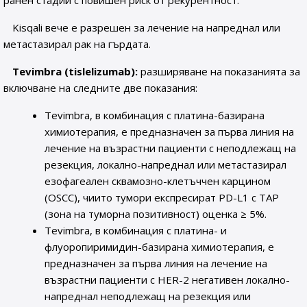
ранен стадий с повишен риск от рекурентност.
Kisqali вече е разрешен за лечение на напреднал или
метастазирал рак на гърдата.
Tevimbra (tislelizumab):
разширяване на показанията за
включване на следните две показания:
Tevimbra, в комбинация с платина-базирана
химиотерапия, е предназначен за първа линия на
лечение на възрастни пациенти с неподлежащ на
резекция, локално-напреднал или метастазирал
езофагеален сквамозно-клетъччен карцином
(OSCC), чиито тумори експресират PD-L1 с ТАР
(зона на туморна позитивност) оценка ≥ 5%.
Tevimbra, в комбинация с платина- и
флуоропиримидин-базирана химиотерапия, е
предназначен за първа линия на лечение на
възрастни пациенти с HER-2 негативен локално-
напреднал неподлежащ на резекция или