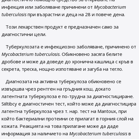
инфекция или заболяване причинени от
Mycobacterium
tuberculosis
при възрастни и деца на 28 и повече дена.
Този лекарствен продукт е предназначен само за
диагностични цели.
Туберкулозата е инфекциозно заболяване, причинено от
Mycobacterium tuberculosis
. Обикновено засяга белите
дробове и може да доведе до хронична кашлица с кръв в
секрета, треска, нощно изпотяване и загуба на тегло.
Диагнозата на активна туберкулоза обикновено се
извършва чрез рентген на гръдния кош, докато
латентната туберкулоза е по-трудна за диагностициране.
Siiltibcy е диагностичен тест, който може да диагностицира
латентна туберкулоза чрез т. нар. тест на Mantoux, при
който бактериални протеини се прилагат в горния слой на
кожата. Реакцията на това прилагане може да даде
информация за наличието на
Mycobacterium tuberculosis
в