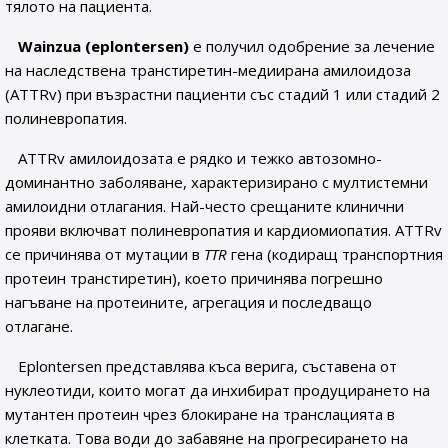
тялото на пациента.
Wainzua (eplontersen)
е получил одобрение за лечение
на наследствена транстиретин-медиирана амилоидоза
(ATTRv) при възрастни пациенти със стадий 1 или стадий 2
полиневропатия.
ATTRv амилоидозата е рядко и тежко автозомно-
доминантно заболяване, характеризирано с мултистемни
амилоидни отлагания. Най-често срещаните клинични
прояви включват полиневропатия и кардиомиопатия. ATTRv
се причинява от мутации в
TTR
гена (кодиращ транспортния
протеин транстиретин), което причинява погрешно
нагъване на протеините, агрегация и последващо
отлагане.
Eplontersen представлява къса верига, съставена от
нуклеотиди, които могат да инхибират продуцирането на
мутантен протеин чрез блокиране на транслацията в
клетката. Това води до забавяне на прогресирането на