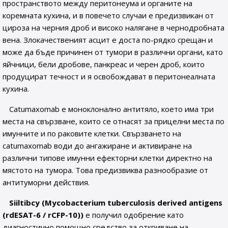
пространството между перитонеума и органите на
коремната кухина, и в повечето случаи е предизвикан от
цироза на черния дроб и високо налягане в чернодробната
вена. Злокачественият асцит е доста по-рядко срещан и
може да бъде причинен от тумори в различни органи, като
яйчници, бели дробове, панкреас и черен дроб, които
продуцират течност и я освобождават в перитонеалната
кухина.
Catumaxomab е моноклонално антитяло, което има три
места на свързване, които се отнасят за прицелни места по
имунните и по раковите клетки. Свързването на
catumaxomab води до ангажиране и активиране на
различни типове имунни ефекторни клетки директно на
мястото на тумора. Това предизвиква разнообразие от
антитуморни действия.
Siiltibcy (Mycobacterium tuberculosis derived antigens
(rdESAT-6 / rCFP-10))
е получил одобрение като
диагностично помощно средство за откриване на