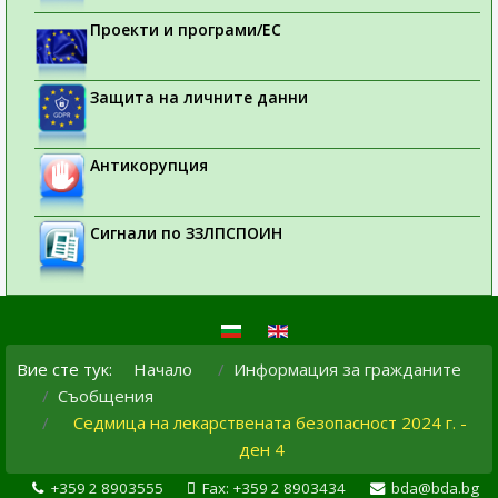
Проекти и програми/ЕС
Защита на личните данни
Антикорупция
Сигнали по ЗЗЛПСПОИН
Вие сте тук:
Начало
Информация за гражданите
Съобщения
Седмица на лекарствената безопасност 2024 г. -
ден 4
+359 2 8903555
Fax: +359 2 8903434
bda@bda.bg