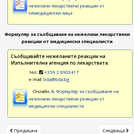
нежелани лекарствени реакции от
немедицински лица
Формуляр за съобщаване на нежелани лекарствени
реакции от медицински специалисти
Съобщавайте нежеланите реакции на
Изпълнителна агенция по лекарствата:
тел.:
+359 2 8903417
e-mail:
bda@bda.bg
Онлайн:
Формуляр за съобщаване на
нежелани лекарствени реакции от
медицински специалисти
Previous article: Седмица на лекарствената безопасност 2
Next article: 
Предишна
Следваща