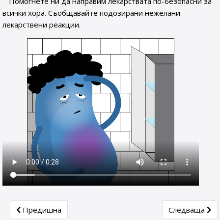
Помогнете ни да направим лекарствата по-безопасни за
всички хора. Съобщавайте подозирани нежелани
лекарствени реакции.
Previous article: Седмица на лекарствената безопасност 2
Next article: 
Предишна
Следваща