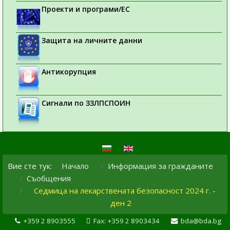
Проекти и програми/ЕС
Защита на личните данни
Антикорупция
Сигнали по ЗЗЛПСПОИН
Вие сте тук:
Начало
Информация за гражданите
Съобщения
Седмица на лекарствената безопасност 2024 г. -
ден 2
+359 2 8903555
Fax: +359 2 8903434
bda@bda.bg