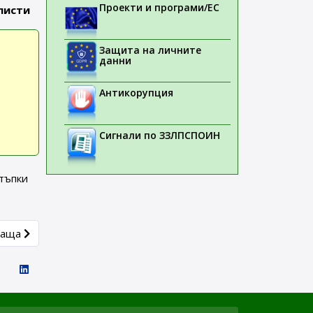
Проекти и програми/ЕС
листи
Защита на личните
данни
Антикорупция
Сигнали по ЗЗЛПСПОИН
стъпки
article: Актуална информация за работата на CHMP през месе
ваща