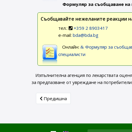
Формуляр за съобщаване на 
Съобщавайте нежеланите реакции на
тел.:
+359 2 8903417
e-mail:
bda@bda.bg
Онлайн:
Формуляр за съобщав
специалисти
Изпълнителна агенция по лекарствата оцен
за предпазване от увреждане на потребителит
Previous article: Седмица на лекарствената
Предишна