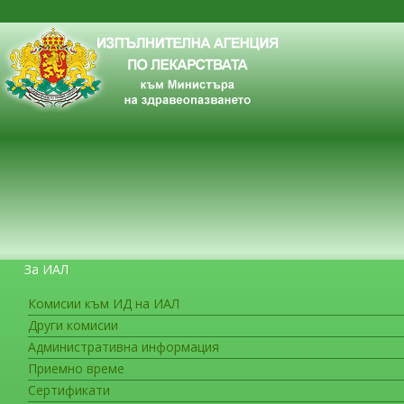
За ИАЛ
Комисии към ИД на ИАЛ
Други комисии
ЗА ГРАЖДАНИТЕ
Административна информация
Приемно време
Сертификати