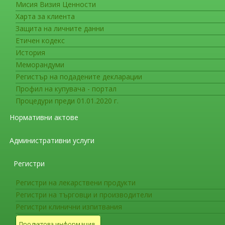
Мисия Визия Ценности
Съобщения за гражданите
Харта за клиента
Седмица на лекарствената безоп
Защита на личните данни
Етичен кодекс
Използване на лекарствата по правилния н
История
настъпили нежелани реакции
Меморандуми
Лекарства се използват от милиони хора за 
Регистър на подадените декларации
причинят нежелани реакции. Когато обаче изп
Профил на купувача - портал
степен да намалим риска от нежелани реакци
Процедури преди 01.01.2020 г.
реакции, при появата на такива, можем да пом
Нормативни актове
Днешният ден отбелязва стартирането на д
Административни услуги
безопасност“, в която България е една от 96-
„Седмица на лекарствената безопасност“ е с
Регистри
участват 96 организации от 90 държави.
Регистри на лекарствени продукти
Регистри на търговци и производители
Тази година темата на кампанията се фокуси
Регистри клинични изпитвания
правилния начин, за да се предотврати поява
когато се появят.
Продуктова информация