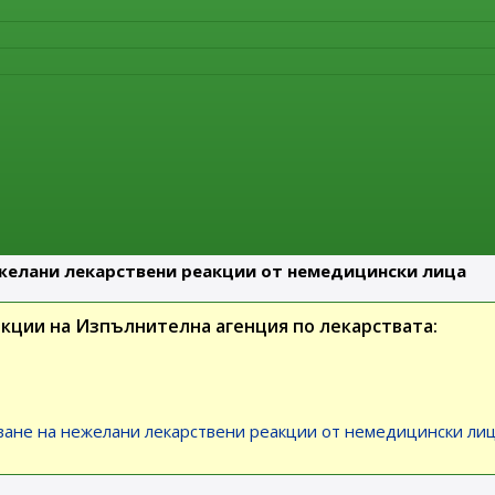
пасност“ 2024 всеки от нас може да спомогне за
ята в социалните медии като използва хаштаг
#MedSafetyW
а системи за съобщаване на нежелани реакции, за да просле
трупват повече познания за известните нежелани реакции и д
же да доведе до предупреждения и промени в начина на упо
 могат да се съобщават от медицинските специалисти и пац
реакции на:
желани лекарствени реакции от немедицински лица
кции на Изпълнителна агенция по лекарствата:
ане на нежелани лекарствени реакции от немедицински ли