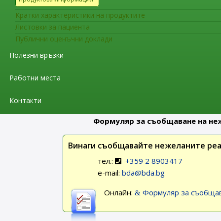
По време на „Седмица на лекарствената безо
Кратки характеристики на продуктите
разпространението на посланието на кампани
Листовки за пациента
Публични оценъчни доклади
Лекарствените регулатори по целия свят им
Полезни връзки
лекарствената безопасност. Целта е да се на
установяват нови нежелани реакции. Това мо
Работни места
на лекарствата. В България нежелани реакции
Контакти
Вижте как можете да съобщавате нежелани 
Формуляр за съобщаване на не
Винаги съобщавайте нежеланите реа
тел.:
+359 2 8903417
e-mail:
bda@bda.bg
Онлайн:
Формуляр за съобщав