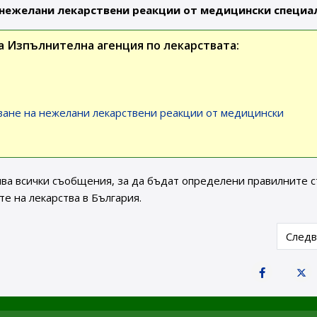
нежелани лекарствени реакции от медицински специа
 Изпълнителна агенция по лекарствата:
ане на нежелани лекарствени реакции от медицински
ява всички съобщения, за да бъдат определени правилните 
е на лекарства в България.
 безопасност 2024 г. - ден 2
Next 
След