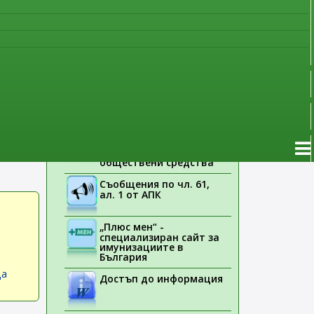
наблюдение
Указания на ЕМА
eek
.
Лекарствени продукти
без лекарско
дяват
предписание
а се
Новоразрешени за
треба
употреба лекарствени
продукти
иентите.
Електронен списък на
медицинските изделия,
заплащани с
обществени средства
Съобщения по чл. 61,
ал. 1 от АПК
„Плюс мен“ -
специализиран сайт за
имунизациите в
България
ца
Достъп до информация