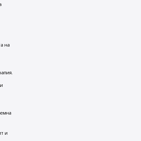
а
та на
апия.
ни
темна
ит и