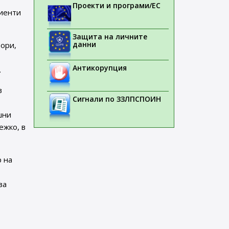
Проекти и програми/ЕС
циенти
Защита на личните
данни
тори,
Антикорупция
.
в
Сигнали по ЗЗЛПСПОИН
шни
ежко, в
р на
за