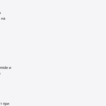
а
 на
omide и
а
т при