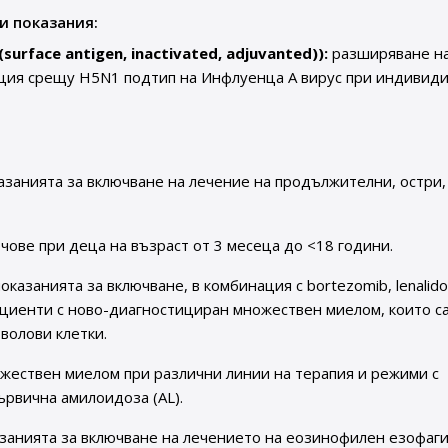
и показания:
(surface antigen, inactivated, adjuvanted)):
разширяване н
ация срещу H5N1 подтип на Инфлуенца А вирус при индивиди
занията за включване на лечение на продължителни, остри,
чове при деца на възраст от 3 месеца до <18 години.
казанията за включване, в комбинация с bortezomib, lenalid
ациенти с ново-диагностициран множествен миелом, които с
волови клетки.
ожествен миелом при различни линии на терапия и режими с
ървична амилоидоза (AL).
занията за включване на лечението на еозинофилен езофаги