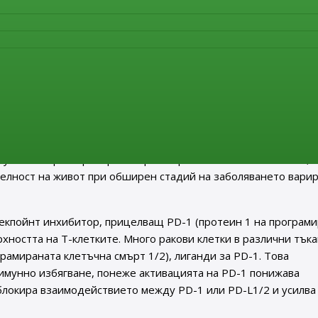
vtansine, активното вещество на Elahere е конюгат антитяло-
вързани помежду си с разцепващ се линкер. Докато моноклона
нициира навлизане на целия конюгат в клетката, лекарствени
агент, който предизвиква прекъсване на клетъчния цикъл и
, в комбинация с carboplatin и etoposide, за първа линия на
дий дребноклетъчен рак на белия дроб (ES-SCLC).
сивна форма на рак на белия дроб и представлява около 15%
пушачи. Характеризира се с ранно развитие на метастази и, 
телност на живот при обширен стадий на заболяването вари
 чекпойнт инхибитор, прицелващ PD-1 (протеин 1 на програм
рхността на T-клетките. Много ракови клетки в различни тъка
рамираната клетъчна смърт 1/2), лиганди за PD-1. Това
имунно избягване, понеже активацията на PD-1 понижава
 блокира взаимодействието между PD-1 или PD-L1/2 и усилва