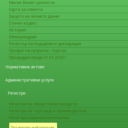
Мисия Визия Ценности
Съобщения за гражданите
Харта за клиента
Актуална информация за работа
Защита на личните данни
Етичен кодекс
Нови лекарствени продукти препоръчани з
История
Elahere (mirvetuximab soravtansine)
е полу
Меморандуми
пациенти с фолатен рецептор-алфа (FRα)-пози
Регистър на подадените декларации
епитела на яйчниците, рак на фалопиевите тр
Профил на купувача - портал
три предходни режима на системно лечение.
Процедури преди 01.01.2020 г.
Нормативни актове
Рак на епитела на яйчниците, рак на фалопи
заболявания, които възникват по мембраните
Административни услуги
клетки и изискват подобни стратегии за лечен
Преживяемостта при рак на епитела на яйчни
Регистри
това заболяването се диагностицира в напред
Регистри на лекарствени продукти
Фолатен рецептор-алфа (FRα) се преекспрес
Регистри на търговци и производители
серозен и ендометроиден рак на яйчниците, 
Регистри клинични изпитвания
асоциира с ДНК синтез, клетъчна пролифераци
Продуктова информация