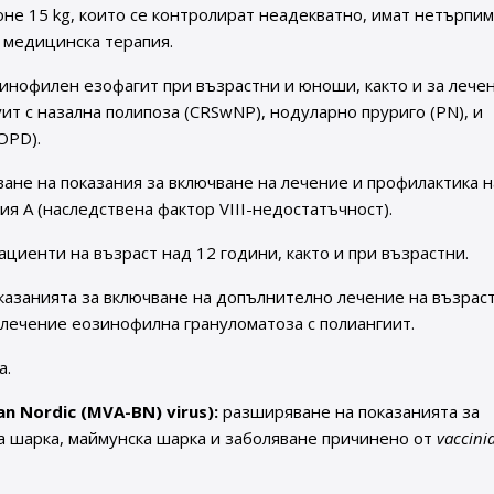
оне 15 kg, които се контролират неадекватно, имат нетърпим
 медицинска терапия.
зинофилен езофагит при възрастни и юноши, както и за лече
ит с назална полипоза (CRSwNP), нодуларно пруриго (PN), и
OPD).
ане на показания за включване на лечение и профилактика н
я А (наследствена фактор VIII-недостатъчност).
ациенти на възраст над 12 години, както и при възрастни.
азанията за включване на допълнително лечение на възрас
лечение еозинофилна грануломатоза с полиангиит.
а.
an Nordic (MVA-BN) virus):
разширяване на показанията за
а шарка, маймунска шарка и заболяване причинено от
vaccinia