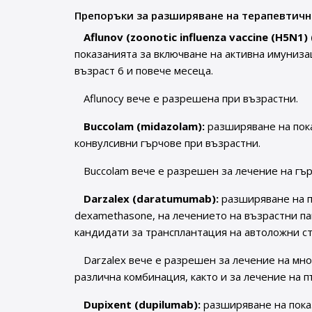
Препоръки за разширяване на терапевтичн
Aflunov (zoonotic influenza vaccine (H5N1) 
показанията за включване на активна имуниз
възраст 6 и повече месеца.
Aflunocy вече е разрешена при възрастни.
Buccolam (midazolam):
разширяване на пока
конвулсивни гърчове при възрастни.
Buccolam вече е разрешен за лечение на гър
Darzalex (daratumumab):
разширяване на по
dexamethasone, на лечението на възрастни п
кандидати за трансплантация на автоложни ст
Darzalex вече е разрешен за лечение на мн
различна комбинация, както и за лечение на п
Dupixent (dupilumab):
разширяване на пока