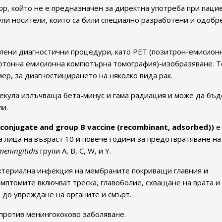
р, който не е предназначен за директна употреба при паци
ли носители, които са били специално разработени и одобр
лени диагностични процедури, като PET (позитрон-емисион
отонна емисионна компютърна томография)-изобразяване. Т
ер, за диагностицирането на няколко вида рак.
лекула излъчваща бета-минус и гама радиация и може да бъд
ли.
 conjugate and group B vaccine (recombinant, adsorbed))
е
 лица на възраст 10 и повече години за предотвратяване на
meningitidis
групи A, B, C, W, и Y.
ктериална инфекция на мембраните покриващи главния и
имптомите включват треска, главоболие, схващане на врата и
до увреждане на органите и смърт.
против менингококово заболяване.