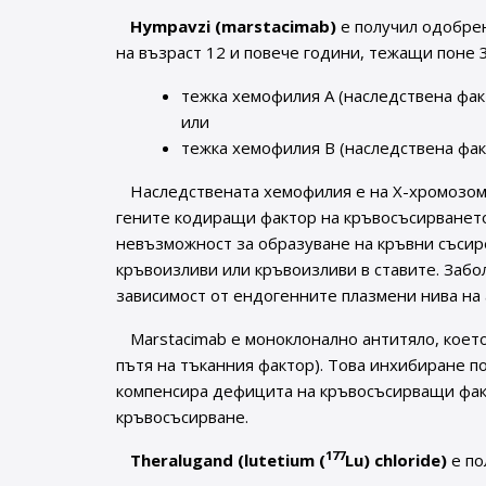
Hympavzi (marstacimab)
е получил одобрен
на възраст 12 и повече години, тежащи поне 3
тежка хемофилия А (наследствена факто
или
тежка хемофилия В (наследствена факт
Наследствената хемофилия е на Х-хромозом
гените кодиращи фактор на кръвосъсирването V
невъзможност за образуване на кръвни съсир
кръвоизливи или кръвоизливи в ставите. Забо
зависимост от ендогенните плазмени нива на
Marstacimab е моноклонално антитяло, коет
пътя на тъканния фактор). Това инхибиране п
компенсира дефицита на кръвосъсирващи факт
кръвосъсирване.
177
Theralugand (lutetium (
Lu) chloride)
е по