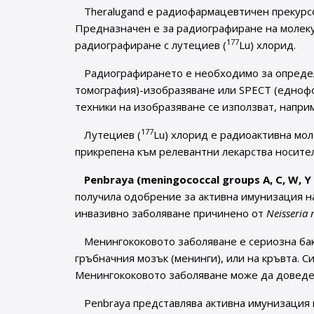
Theralugand е радиофармацевтичен прекурсо
Предназначен е за радиографиране на молеку
177
радиографиране с лутециев (
Lu) хлорид.
Радиографирането е необходимо за опреде
томография)-изобразяване или SPECT (едноф
техники на изобразяване се използват, наприм
177
Лутециев (
Lu) хлорид е радиоактивна мо
прикрепена към релевантни лекарства носите
Penbraya (meningococcal groups A, C, W, Y
получила одобрение за активна имунизация на
инвазивно заболяване причинено от
Neisseria 
Менингококовото заболяване е сериозна ба
гръбначния мозък (менинги), или на кръвта. С
Менингококовото заболяване може да доведе 
Penbraya представлява активна имунизация 