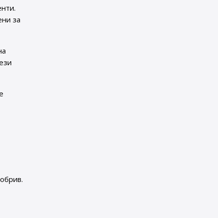
енти.
ени за
на
ези
е
 обрив.