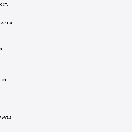
ост,
ние на
а
тни
 virus