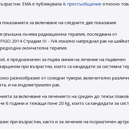
възрастни. ЕМА е публикувала
прессъобщение
относно тов
 показанията за включване на следните две показания:
я (външна лъчева радиационна терапия, последвана от
FIGO 2014 Страдии III - IVA локално напреднал рак на шийка
 предходна окончателна терапия.
taxel, е предназначен за първа линия на лечение на първичен
рцином при възрастни, които са кандидати за системна тер
ироко разнообразие от солидни тумори, включително различ
та, и на ендометриален рак.
нията за включване на лечението на среден до тежък плаков
не 6 години и тежащи поне 20 kg, които са кандидати за сис
азис при възрастни, както и за лечение на псориатичен артр