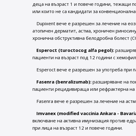
деца на възраст 1 и повече години, тежащи п
или които не са кандидати за конвенционална
Dupixent вече е разрешен за лечение на ео
атопичен дерматит, астма, хроничен риносину
хронична обструктивна белодробна болест (C
Esperoct (turoctocog alfa pegol):
разширяв
пациенти на възраст под 12 години с хемофили
Esperoct вече е разрешен за употреба при п
Fasenra (benralizumab):
разширяване на пок
пациенти рецидивираща или рефрактерна на 
Fasenra вече е разрешен за лечение на астм
Imvanex (modified vaccinia Ankara - Bavari
включване на активна имунизация против едр
при лица на възраст 12 и повече години.