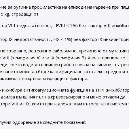
ие за рутинна профилактика на епизоди на кървене при па
5 kg, страдащи от:
р VIII-недостатъчност, , FVIII < 1%) без фактор VIII инхиби
ор IX-недостатъчност, , FIX < 1%) без фактор IX инхибитори
но свързано, рецесивно заболяване, причинено от мутации 
III (хемофилия А) или IX (хемофилия В). Характеризира се с
еци, което води до повишен риск от поява на синини, вътре
ляването може да бъде класифицирано като леко, средно и т
 активност на кръвосъсирващите фактори.
о инхибира антикоагулационната функция на TFPI (инхибито
одсилва външния път на кръвосъсирване и може отчасти да
ори VIII ил IX, които принадлежат към вътрешната система 
лучил одобрение за следните показания: