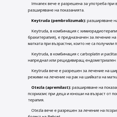
Imvanex вече е разрешена за употреба при 
разширяване на показанията.
Keytruda (pembrolizumab):
разширяване на
Keytruda, в комбинация с химиорадиотерапи
брахитерапия), е предназначен за лечение на 
матката при възрастни, които не са получили
Keytruda, в комбинация с carboplatin и pacli
напреднал или рецидивиращ ендометриален ка
Keytruda вече е разрешен за лечение на ш
режими на лечение на рак на шийката на матка
Otezla (apremilast):
разширяване на показа
псориазис при деца и юноши на възраст от по
терапия.
Otezla вече е разрешен за лечение на псори
болест на Behcet.