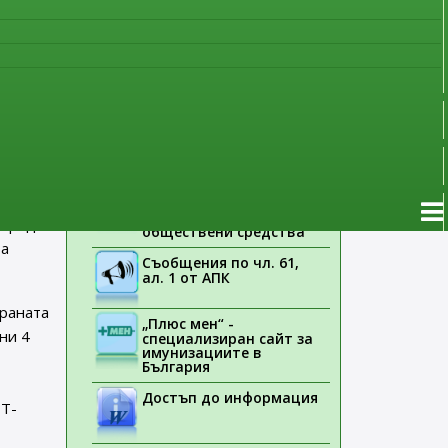
наблюдение
лното
Указания на ЕМА
я
Лекарствени продукти
без лекарско
предписание
Новоразрешени за
употреба лекарствени
продукти
Електронен списък на
 от
медицинските изделия,
заплащани с
поради
обществени средства
ра
Съобщения по чл. 61,
ал. 1 от АПК
ираната
„Плюс мен“ -
ни 4
специализиран сайт за
имунизациите в
България
Достъп до информация
 Т-