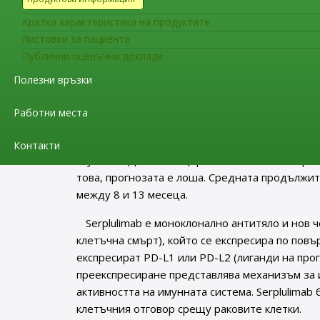
ключови за туморогенезата. Mirvetuximab sora
лекарство (ADC), при който двете части са с
Кратки характеристики на продуктите
антитяло mirvetuximab се свързва към FRα и и
Листовки за пациента
компонент soravtansine е химиотерапевтичен 
Публични оценъчни доклади
клетъчна смърт.
Полезни връзки
Hetronifly (serplulimab)
е получил одобрение
Работни места
лечение на възрастни пациенти с обширен ста
Дребноклетъчният рак на белия дроб е агре
Контакти
случаите. Диагностицира се почти винаги при 
това, прогнозата е лоша. Средната продължи
между 8 и 13 месеца.
Serplulimab е моноклонално антитяло и нов
клетъчна смърт), който се експресира по повъ
експресират PD-L1 или PD-L2 (лиганди на прог
преекспресиране представлява механизъм за 
активността на имунната система. Serplulimab
клетъчния отговор срещу раковите клетки.