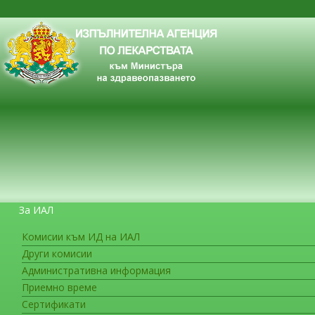
За ИАЛ
Комисии към ИД на ИАЛ
Други комисии
ЗА ГРАЖДАНИТЕ
Административна информация
Приемно време
Сертификати