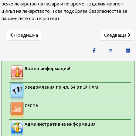
всяко лекарство на пазара и по време на целия жизнен
цикъл на лекарството. Това подобрява безопасността за
пациентите по целия свят.
Previous article: Седмица на лекарствената безопасност 2
Next article: 
Предишна
Следваща
Важна информация!
Уведомления по чл. 54 от ЗЛПХМ
СЕСПА
Административна информация