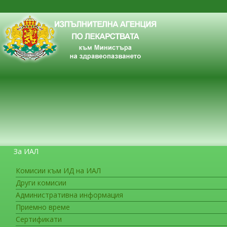
За ИАЛ
Комисии към ИД на ИАЛ
Други комисии
ЗА ГРАЖДАНИТЕ
Административна информация
Приемно време
Сертификати