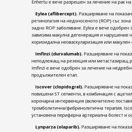
Enhertu е вече разрешен за лечение на рак на
Eylea (aflibercept).
Разширяване на показан
ретинопатия на недоносеното (ROP) със зона I (
задно ROP заболяване. Eylea е вече одобрен 
зависима макулна дегенерация и нарушение н
хориоидална неоваскуларизация или макулен о
Imfinzi (durvalumab).
Разширяване на показа
неподлежащ на резекция или метастазиращ рак 
Imfinzi е вече одобрен за лечение на недреб
продължителен етап.
Iscover (clopidogrel).
Разширяване на показ
повишени ST сегменти, в комбинация с ацети
коронарна интервенция (включително поставян
тромболитична/фибринолитична терапия. Isco
установена периферна артериална болест и о
Lynparza (olaparib).
Разширяване на показан