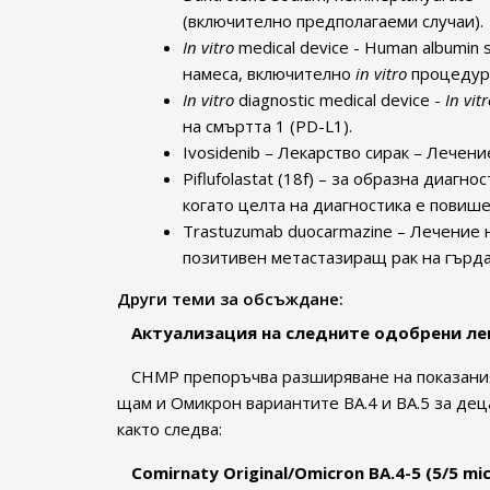
(включително предполагаеми случаи).
In vitro
medical device - Human albumin 
намеса, включително
in vitro
процедур
In vitro
diagnostic medical device -
In vit
на смъртта 1 (PD-L1).
Ivosidenib – Лекарство сирак – Лечен
Piflufolastat (18f) – за образна диа
когато целта на диагностика е повиш
Trastuzumab duocarmazine – Лечение
позитивен метастазиращ рак на гърда
Други теми за обсъждане:
Актуализация на следните одобрени лек
CHMP препоръчва разширяване на показаният
щам и Омикрон вариантите BA.4 и BA.5 за дец
както следва:
Comirnaty Original/Omicron BA.4-5 (5/5 mic