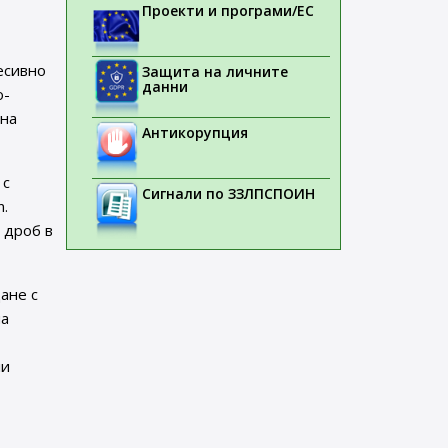
Проекти и програми/ЕС
ресивно
Защита на личните
данни
о-
чна
Антикорупция
 с
Сигнали по ЗЗЛПСПОИН
n.
 дроб в
ане с
на
ли