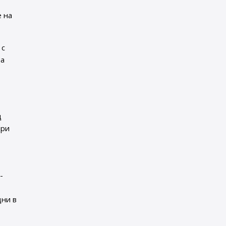
е на
 с
на
д
при
-
дни в