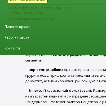
Препоръки за разширяване на терапевтичн
Кратки характеристики на продуктите
Ceprotin (human protein C).
Показанията са
Листовки за пациента
фулминантна пурпура, кумарин-индуцирана ко
Публични оценъчни доклади
тежка наследствена протеин-С недостатъчнос
Полезни връзки
добавени терапевтични показания.
Работни места
DuoPlavin (clopidogrel / acetylsalicylic acid)
миокардно увреждане с повишени ST сегмент
Контакти
(включително поставяне на стент) или пацие
терапия. DuoPlavin вече е разрешен са после
сегмента.
Dupixent (dupilumab).
Разширяване на пока
пруриго нодуларис, които са кандидати за сис
дерматит, астма и хроничен риносинуит с наз
Enhertu (trastuzumab deruxtecan).
Разширя
на възрастни пациенти с напреднал стомаше
Епидермален Растежен Фактор Рецептор 2 (HE