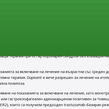
и показания:
 актуализирани както следва: за профилактика и лечение на
жна некроза и венозни тромботични пристъпи при пациенти
т. Важното е, че венозните тромботични пристъпи са новите
.
Разширяване на показанията като последваща терапия при
и при пациенти подложени на перкутанна коронарна интерв
нти отговарящи на условията за тромболитична/фибринолити
дваща терапия при остър коронарен синдром без елевация на
занията за включване на лечение на възрастни със среден д
темна терапия. Dupixent е вече разрешен за лечение на ато
ална полипоза.
ване на показанията за включване на лечение, като монотр
н или гастроезофагеален аденокарцином позитивен за Чове
R2), които са получили предходен trastuzumab-базиран реж