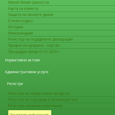
Мисия Визия Ценности
Съобщения за гражданите
Харта за клиента
Актуална информация за работа
Защита на личните данни
Етичен кодекс
Нови лекарствени продукти препоръчани з
История
VidPrevtyn Beta (COVID-19 vaccine [recomb
Меморандуми
активна имунизация за предотвратяване на CO
Регистър на подадените декларации
векторна COVID-19 ваксина.
Профил на купувача - портал
Процедури преди 01.01.2020 г.
COVID-19 или Коронавирус 2019 е заразно 
Нормативни актове
коронавирус 2 (SARS-CoV-2). Въпреки че този 
причиняване на симптоми в дихателните пътищ
Административни услуги
главно чрез свързване с ангиотензин-конверти
рекомбинантен модифициран Spike-протеин ан
Регистри
и медиира навлизането на вируса в клетката чр
седмата ваксина, препоръчана от Европейския
Регистри на лекарствени продукти
одобрение само като бустерна доза, а не като 
Регистри на търговци и производители
Регистри клинични изпитвания
За повече информация посетете
обявлени
Продуктова информация