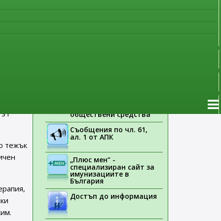
наблюдение
Указания на ЕМА
Лекарствени продукти
 с
без лекарско
предписание
Новоразрешени за
употреба лекарствени
продукти
 остро
енция
Електронен списък на
медицинските изделия,
чна
заплащани с
 ST
обществени средства
Съобщения по чл. 61,
ал. 1 от АПК
о тежък
пичен
„Плюс мен“ -
специализиран сайт за
имунизациите в
България
ерапия,
Достъп до информация
шки
им.