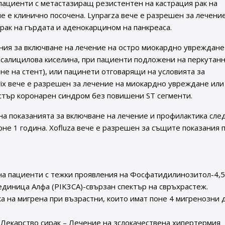
 пациенти с метастазиращ резистентен на кастрация рак на
е е клинично посочена. Lynparza вече е разрешен за лечени
 рак на гърдата и аденокарцином на панкреаса.
ия за включване на лечение на остро миокардно увреждане
лсалицилова киселина, при пациенти подложени на перкутан
е на стент), или пацинети отговарящи на условията за
ix вече е разрешен за лечение на миокардно увреждане или
стър коронарен синдром без повишени ST сегменти.
а показанията за включване на лечение и профилактика сле
оне 1 година. Xofluza вече е разрешен за същите показания 
е на пациенти с тежки проявления на Фосфатидилинозитол-4,5
диница Алфа (PIK3CA)-свързан спектър на свръхрастеж.
а на мигрена при възрастни, които имат поне 4 мигренозни 
– Лекарство сирак – Лечение на зслокачествена хипертермия