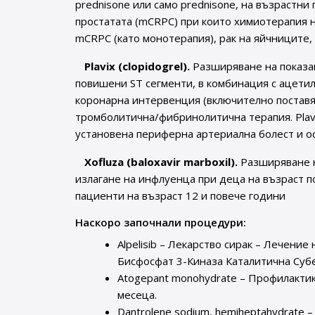
prednisone или само prednisone, на възрастни
простатата (mCRPC) при които химиотерапия н
mCRPC (като монотерапия), рак на яйчниците,
Plavix (clopidogrel).
Разширяване на показан
повишени ST сегменти, в комбинация с ацети
коронарна интервенция (включително поставян
тромболитична/фибринолитична терапия. Plav
установена периферна артериална болест и о
Xofluza (baloxavir marboxil).
Разширяване н
излагане на инфлуенца при деца на възраст п
пациенти на възраст 12 и повече години
Наскоро започнали процедури:
Alpelisib – Лекарство сирак – Лечени
Бисфосфат 3-Киназа Каталитична Субе
Atogepant monohydrate – Профилактик
месеца.
Dantrolene sodium, hemiheptahydrate 