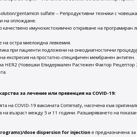
solution/gentamicin sulfate – Репродуктивни техники с човешк
и на оплождане.
ro
качествено имунохистохимчно откриване на програмиран л
ие на остра миелоидна левкемия.
гностика при пациенти подложени на онкодиагностични процед
ена експресия на простатно-специфичен мембранен антиген.
 на HER2 (Човешки Епидермален Растежен Фактор Рецептор 
та.
арства за лечение или превенция на COVID-19:
а на COVID-19 ваксината Comirnaty, насочена към оригинал
а на възраст между 5 и 11 години. Разширяването на показа
rograms)/dose dispersion for injection
е предназначена за