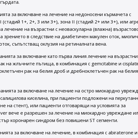
 гърдата.
ията за включване на лечение на недоносени кърмачета с
стадий 1+, 2+, 3 или 3+), зона II (стадий 2+ или 3+), или аг
за лечение на възрастни с неоваскуларна (влажна) възрастов
а зрението в следствие на диабетичен макулен оток, миопи
ток, съпътстващ оклузия на ретиналната вена.
нията за включване като първа линия лечение на възрастни
на жлъчните пътища, в комбинация с gemcitabine и cisplati
ноклетъчен рак на белия дроб и дребноклетъчен рак на белия
анията за включване на лечение на остро миокардно уврежд
лсалицилова киселина, при пациенти подложени на перкутан
е на стент), или пациенти отговарящи на условията за
ver вече е разрешен за лечение на миокардно увреждане и
стър коронарен синдром без повишени ST сегменти.
ията за включване на лечение, в комбинация с abiraterone и