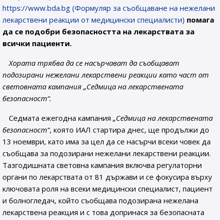
https://www.bda.bg (Формуляр за съобщаване на нежелани
лекарствени реакции от медицински специалисти)
помага
да се подобри безопасността на лекарствата за
всички пациенти.
Хората
трябва да
се насърчават да съобщават
подозирани
нежелани лекарствени реакции като част от
световната кампания „Седмица на лекарствената
безопасност“.
Седмата ежегодна кампания
„Седмица на лекарствената
безопасност“
, която ИАЛ стартира днес, ще продължи до
13 ноември, като има за цел да се насърчи всеки човек да
съобщава за подозирани нежелани лекарствени реакции.
Тазгодишната световна кампания включва регулаторни
органи по лекарствата от 81 държави и се фокусира върху
ключовата роля на всеки медицински специалист, пациент
и болногледач, който съобщава подозирана нежелана
лекарствена реакция и с това допринася за безопасната