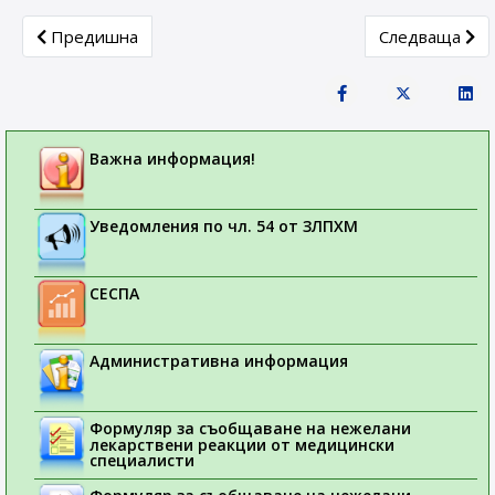
Previous article: Седмица на лекарствената безопаснос
Next article:
Предишна
Следваща
Важна информация!
Уведомления по чл. 54 от ЗЛПХМ
СЕСПА
Административна информация
Формуляр за съобщаване на нежелани
лекарствени реакции от медицински
специалисти