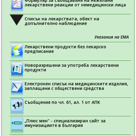
Формуляр за съобщаване на нежелани
лекарствени реакции от немедицински лица
Списък на лекарствата, обект на
допълнително наблюдение
Указания на ЕМА
Лекарствени продукти без лекарско
предписание
Новоразрешени за употреба лекарствени
продукти
Електронен списък на медицинските изделия,
заплащани с обществени средства
Съобщения по чл. 61, ал. 1 от АПК
„Плюс мен“ - специализиран сайт за
имунизациите в България