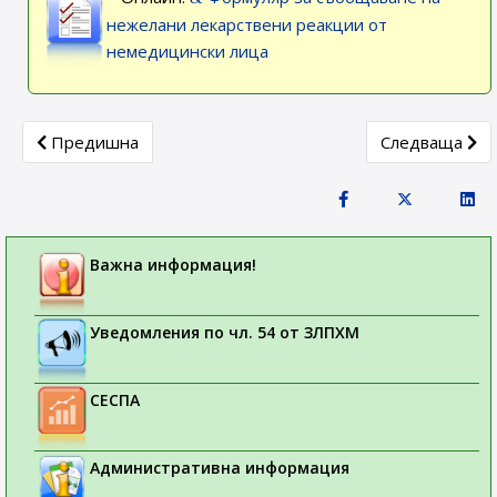
нежелани лекарствени реакции от
немедицински лица
Previous article: Седмица на лекарствената безопасност 2
Next article:
Предишна
Следваща
Важна информация!
Уведомления по чл. 54 от ЗЛПХМ
СЕСПА
Административна информация