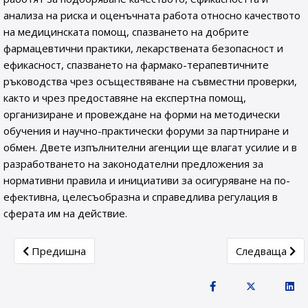
анализа на риска и оценъчната работа относно качеството
на медицинската помощ, спазването на добрите
фармацевтични практики, лекарствената безопасност и
ефикасност, спазването на фармако-терапевтичните
ръководства чрез осъществяване на съвместни проверки,
както и чрез предоставяне на експертна помощ,
организиране и провеждане на форми на методически
обучения и научно-практически форуми за партниране и
обмен. Двете изпълнителни агенции ще влагат усилие и в
разработването на законодателни предложения за
нормативни правила и инициативи за осигуряване на по-
ефективна, целесъобразна и справедлива регулация в
сферата им на действие.
Previous article: Среща на БОВЛ и ИАЛ с пациентски о
Next article:
Предишна
Следваща