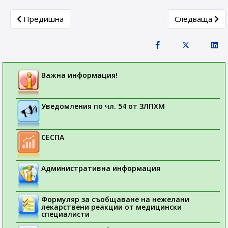
Previous article: Eвропейската агенция по лекарствата(
Next article: A
Предишна
Следваща
Важна информация!
Уведомления по чл. 54 от ЗЛПХМ
СЕСПА
Административна информация
Формуляр за съобщаване на нежелани
лекарствени реакции от медицински
специалисти