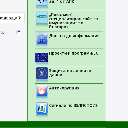
ал. 1 от АПК
„Плюс мен“ -
xt article: ADR campaign - 2
ледваща
специализиран сайт за
имунизациите в
България
Достъп до информация
Проекти и програми/ЕС
Защита на личните
данни
Антикорупция
Сигнали по ЗЗЛПСПОИН