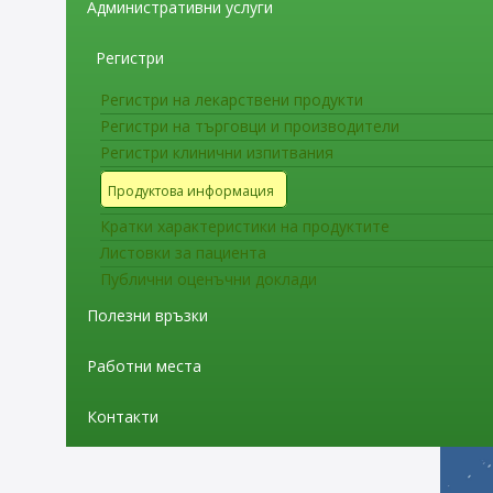
Административни услуги
специалисти
Регистри
Регистри на лекарствени продукти
Напомняйте на Вашите пациенти 
Регистри на търговци и производители
Регистри клинични изпитвания
Продуктова информация
Кратки характеристики на продуктите
Листовки за пациента
Публични оценъчни доклади
Полезни връзки
Работни места
Контакти