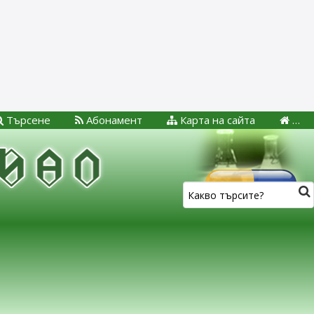
Търсене
Абонамент
Карта на сайта
…