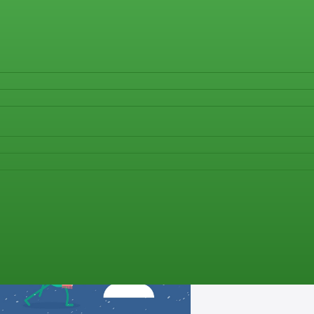
да приемат лекарствата си така, както са инструкти
(видеоклип)