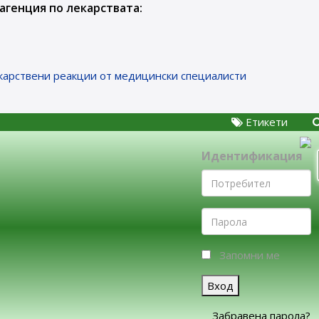
генция по лекарствата:
карствени реакции от медицински специалисти
Етикети
Идентификация
Запомни ме
Вход
Забравена парола?