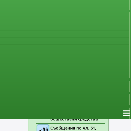
нежелани лекарствени
реакции от медицински
специалисти
Формуляр за
съобщаване на
нежелани лекарствени
рани …
реакции от
немедицински лица
Списък на лекарствата,
обект на допълнително
наблюдение
Указания на ЕМА
Лекарствени продукти
без лекарско
предписание
Новоразрешени за
употреба лекарствени
продукти
Електронен списък на
медицинските изделия,
заплащани с
обществени средства
Съобщения по чл. 61,