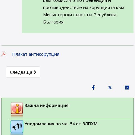
към Комисията по превенция и
противодействие на корупцията към
Министерски съвет на Република
България.
Плакат антикорупция
Next article: ЛЕКАРСТВА, КОИТО СА ОБЕКТ НА ДОП
Следваща
Важна информация!
Уведомления по чл. 54 от ЗЛПХМ