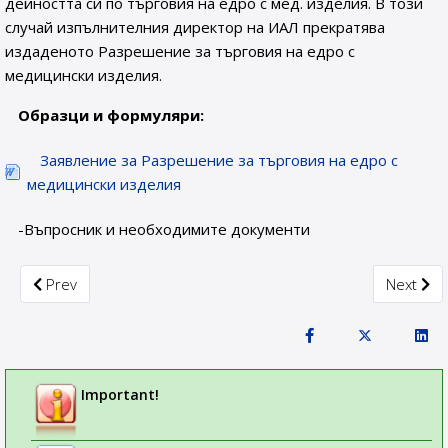
дейността си по търговия на едро с мед. изделия. В този
случай изпълнителния директор на ИАЛ прекратява
издаденото Разрешение за търговия на едро с
медицински изделия.
Образци и формуляри:
Заявление за Разрешение за търговия на едро с
медицински изделия
-Въпросник и необходимите документи
Previous article: Issue of Variation to a Marketing Authorizat
Next arti
Prev
Next
Important!