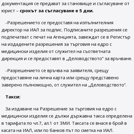
документация се предават за становище и съгласуване от
юрист –
срокът за съгласуване е 5 дни.
-Разрешението се предоставя на изпълнителния
директор на ИАЛ за подпис. Подписаните разрешения се
подпечатват с печат на Агенцията, завеждат се в Регистър
на издадените разрешения за търговия на едро с
медицински изделия от служител на съответната
дирекция и се предоставят в „Деловодството” за връчване.
-Разрешението се връчва на заявителя, срещу
предоставяне на лична карта или срещу представено
заверено пълномощно, от служител на „Деловодството”.
Такси:
За издаване на Разрешение за търговия на едро с
медицински изделия се дължи държавна такса определена
в тарифата по чл.7, ал.1 от ЗМИ. Таксата се внася в брой в
касата на ИАЛ, или по банков път по сметка на ИАЛ.