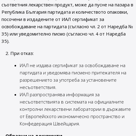
съответния лекарствен продукт, може да пусне на пазара в
Република България партидата и количеството опаковки,
посочени в издадените от ИАЛ сертификат за
освобождаване на партидата (съгласно чл. 2 от Наредба №
35) или уведомително писмо (съгласно чл. 4 от Наредба
35).
2. При отказ:
ИАЛ не издава сертификат за освобождаване на
партидата и уведомява писмено притежателя на
разрешението за употреба за установените
несъответствия.
ИАЛ разпространява информация за
несъответствията в системата на официалните
контролни лекарствени лаборатории в държавите
от Европейското икономичесно пространство и
Конфедерация Швейцария.
Образци на документи