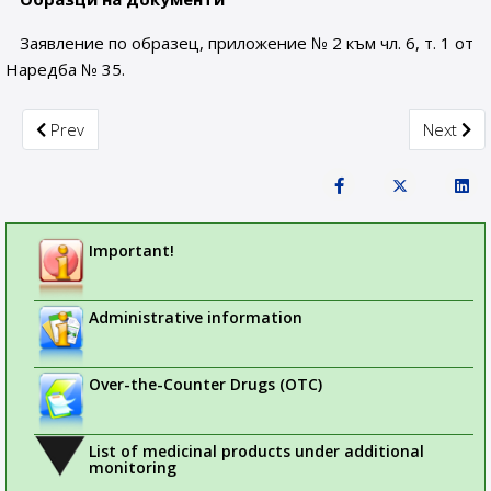
Заявление по образец, приложение № 2 към чл. 6, т. 1 от
Наредба № 35.
Previous article: Issue of Certificate for the origin of the ph
Next arti
Prev
Next
Important!
Administrative information
Over-the-Counter Drugs (OTC)
List of medicinal products under additional
monitoring