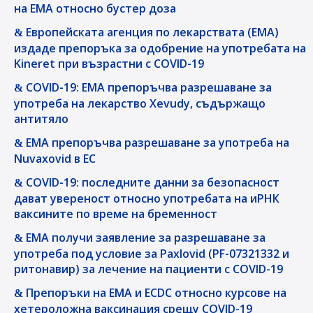
на ЕМА относно бустер доза
Европейската агенция по лекарствата (ЕМА)
издаде препоръка за одобрение на употребата на
Kineret при възрастни с COVID-19
COVID-19: EMA препоръчва разрешаване за
употреба на лекарство Xevudy, съдържащо
антитяло
EMA препоръчва разрешаване за употреба на
Nuvaxovid в ЕС
COVID-19: последните данни за безопасност
дават увереност относно употребата на иРНК
ваксините по време на бременност
EMA получи заявление за разрешаване за
употреба под условие за Paxlovid (PF-07321332 и
ритонавир) за лечение на пациенти с COVID-19
Препоръки на EMA и ECDC относно курсове на
хетероложна ваксинация срещу COVID-19