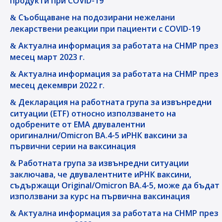
продукти при COVID-19
Съобщаване на подозирани нежелани
лекарствени реакции при пациенти с COVID-19
Актуална информация за работата на CHMP през
месец март 2023 г.
Актуална информация за работата на CHMP през
месец декември 2022 г.
Декларация на работната група за извънредни
ситуации (ETF) относно използването на
одобрените от EMA двувалентни
оригинални/Omicron BA.4-5 иРНК ваксини за
първични серии на ваксинация
Работната група за извънредни ситуации
заключава, че двувалентните иРНК ваксини,
съдържащи Original/Omicron BA.4-5, може да бъдат
използвани за курс на първична ваксинация
Актуална информация за работата на CHMP през