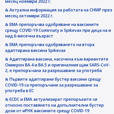
месец ноември 2022 г.
Актуална информация за работата на CHMP през
месец октомври 2022 г.
EMA препоръчва одобряване на ваксините
срещу COVID-19 Comirnaty и Spikevax при деца на и
над 6-месечна възраст
EMA препоръчва одобряването на втора
адаптирана ваксина Spikevax
Адаптирана ваксина, насочена към вариантите
Омикрон BA.4 и BA.5 и оригиналния щам SARS-CoV-
2, е препоръчана за разрешаване за употреба
Първите адаптирани бустер ваксини срещу
COVID-19 са препоръчани за разрешаване за
употреба в ЕС
ECDC и EMA актуализират препоръките си
относно поставянето на допълнителни бустер
дози от иРНК ваксините срещу COVID-19