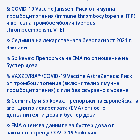
COVID-19 Vaccine Janssen: Риск от имунна
тромбоцитопения (immune thrombocytopenia, ITP)
и венозна тромбоемболия (venous
thromboembolism, VTE)
Седмица на лекарствената безопасност 2021 г.
Ваксини
Spikevax: Препоръка на EMA по отношение на
бустер доза
VAXZEVRIA™/COVID-19 Vaccine AstraZeneca: Риск
от тромбоцитопения (включително имунна
тромбоцитопения) с или без свързано кървене
Comirnaty и Spikevax: препоръки на Европейската
агенция по лекарствата (ЕМА) относно
допълнителни дози и бустер дози
EMA оценява данните за бустер доза от
ваксината срещу COVID-19 Spikevax