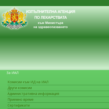
За ИАЛ
Комисии към ИД на ИАЛ
Други комисии
ЗА ГРАЖДАНИТЕ
Административна информация
Приемно време
Сертификати