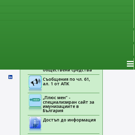
наблюдение
ва да
Указания на ЕМА
е на
Лекарствени продукти
без лекарско
предписание
 за
Новоразрешени за
употреба лекарствени
продукти
Електронен списък на
медицинските изделия,
заплащани с
обществени средства
Съобщения по чл. 61,
ал. 1 от АПК
„Плюс мен“ -
специализиран сайт за
имунизациите в
България
Достъп до информация