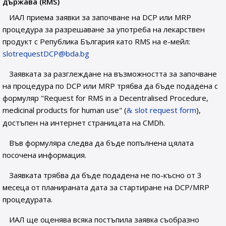
държава (RMS)
ИАЛ приема заявки за започване на DCP или MRP
процедура за разрешаване за употреба на лекарствен
продукт с Република България като RMS на е-мейл:
slotrequestDCP@bda.bg
Заявката за разглеждане на възможността за започване
на процедура по DCP или MRP трябва да бъде подадена с
формуляр "Request for RMS in a Decentralised Procedure,
medicinal products for human use" (
slot request form
),
достъпен на интернет страницата на CMDh.
Във формуляра следва да бъде попълнена цялата
посочена информация.
Заявката трябва да бъде подадена не по-късно от 3
месеца от планираната дата за стартиране на DCP/MRP
процедурата.
ИАЛ ще оценява всяка постъпила заявка съобразно