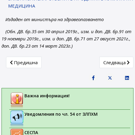
МЕДИЦИНА
Издаден от министъра на здравеопазването
(Обн. ДВ. бр.35 от 30 април 2019г., изм. и доп. ДВ. бр.91 от
19 ноември 2019г., изм. и доп. ДВ. бр.71 от 27 август 2021г.,
доп. ДВ. бр.23 от 14 март 2023г.)
Previous article: На вниманието на възложителите на кл
Next article:
Предишна
Следваща
Важна информация!
Уведомления по чл. 54 от ЗЛПХМ
СЕСПА