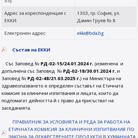
35):
Адрес за кореспонденция с
1303, гр. София, ул.
ЕККИ:
Дамян Груев № 8
Електронен адрес:
ekki@bda.bg
Състав на ЕККИ
Със Заповед №
РД-02-15/24.01.2024 г.
(изменена и
допълнена със Заповед №
РД-02-18/30.01.2024 г.
и
Заповед №
РД-02-48/21.03.2025 г.
) на Министърa на
здравеопазването е определен съставът на Етичната
комисия за клинични изпитвания и лицата, които да
подпомагат дейността й с право да присъстват на
заседанията.
ПРАВИЛНИК ЗА УСЛОВИЯТА И РЕДА ЗА РАБОТА НА
ЕТИЧНАТА КОМИСИЯ ЗА КЛИНИЧНИ ИЗПИТВАНИЯ ПО
ЗАКОНА ЗА ЛЕКАРСТВЕНИТЕ ПРОДУКТИ В ХУМАННАТА