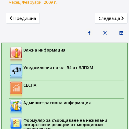
месец Февруари, 2009 г.
Previous article: Стандартни оперативни процедури за 
Next article:
Предишна
Следваща
Важна информация!
Уведомления по чл. 54 от ЗЛПХМ
СЕСПА
Административна информация
Формуляр за съобщаване на нежелани
лекарствени реакции от медицински
специалисти