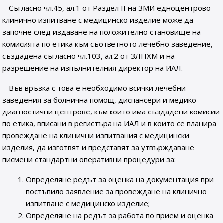
Съгласно чл.45, ал.1 от Раздел II на ЗМИ едноцентрово
клинично изпитване с медицинско изделие може да
започне след издаване на положително становище на
комисията по етика към съответното лечебно заведение,
създадена съгласно чл.103, ал.2 от ЗЛПХМ и на
разрешение на изпълнителния директор на ИАЛ.
Във връзка с това е необходимо всички лечебни
заведения за болнична помощ, диспансери и медико-
диагностични центрове, към които има създадени комисии
по етика, вписани в регистъра на ИАЛ и в които се планира
провеждане на клинични изпитвания с медицински
изделия, да изготвят и представят за утвърждаване
писмени стандартни оперативни процедури за:
Определяне редът за оценка на документация при
постъпило заявление за провеждане на клинично
изпитване с медицинско изделие;
Определяне на редът за работа по прием и оценка