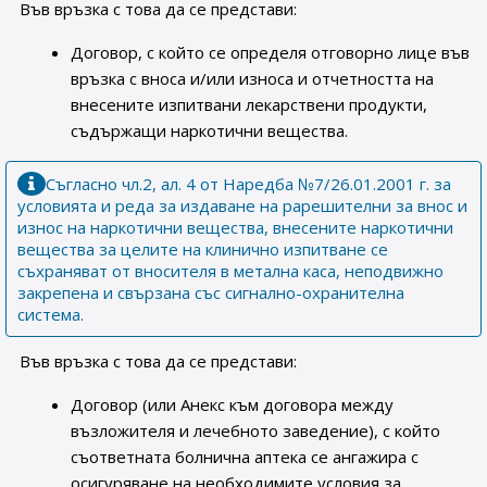
Във връзка с това да се представи:
Договор, с който се определя отговорно лице във
връзка с вноса и/или износа и отчетността на
внесените изпитвани лекарствени продукти,
съдържащи наркотични вещества.
Съгласно чл.2, ал. 4 от Наредба №7/26.01.2001 г. за
условията и реда за издаване на рарешителни за внос и
износ на наркотични вещества, внесените наркотични
вещества за целите на клинично изпитване се
съхраняват от вносителя в метална каса, неподвижно
закрепена и свързана със сигнално-охранителна
система.
Във връзка с това да се представи:
Договор (или Анекс към договора между
възложителя и лечебното заведение), с който
съответната болнична аптека се ангажира с
осигуряване на необходимите условия за