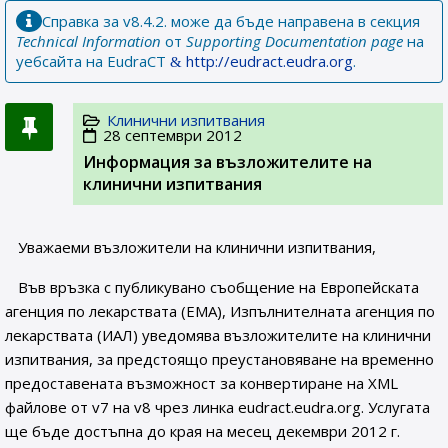
Справка за v8.4.2. може да бъде направена в секция
Technical Information
от
Supporting Documentation page
на
уебсайта на EudraCT
http://eudract.eudra.org
.
Клинични изпитвания
28 септември 2012
Информация за възложителите на
клинични изпитвания
Уважаеми възложители на клинични изпитвания,
Във връзка с публикувано съобщение на Европейската
агенция по лекарствата (ЕМА), Изпълнителната агенция по
лекарствата (ИАЛ) уведомява възложителите на клинични
изпитвания, за предстоящо преустановяване на временно
предоставената възможност за конвертиране на XML
файлове от v7 на v8 чрез линка eudract.eudra.org. Услугата
ще бъде достъпна до края на месец декември 2012 г.