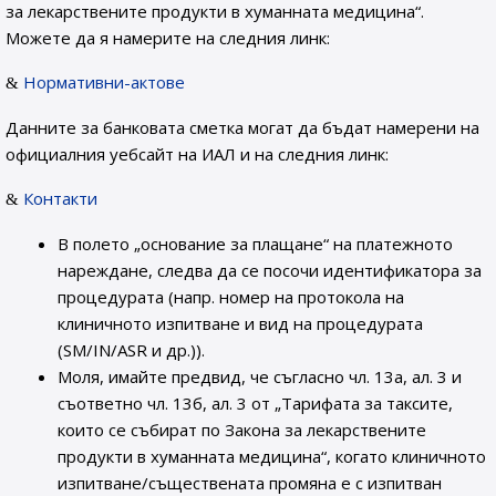
за лекарствените продукти в хуманната медицина“.
Можете да я намерите на следния линк:
Нормативни-актове
Данните за банковата сметка могат да бъдат намерени на
официалния уебсайт на ИАЛ и на следния линк:
Контакти
В полето „основание за плащане“ на платежното
нареждане, следва да се посочи идентификатора за
процедурата (напр. номер на протокола на
клиничното изпитване и вид на процедурата
(SM/IN/ASR и др.)).
Моля, имайте предвид, че съгласно чл. 13а, ал. 3 и
съответно чл. 13б, ал. 3 от „Тарифата за таксите,
които се събират по Закона за лекарствените
продукти в хуманната медицина“, когато клиничното
изпитване/съществената промяна е с изпитван