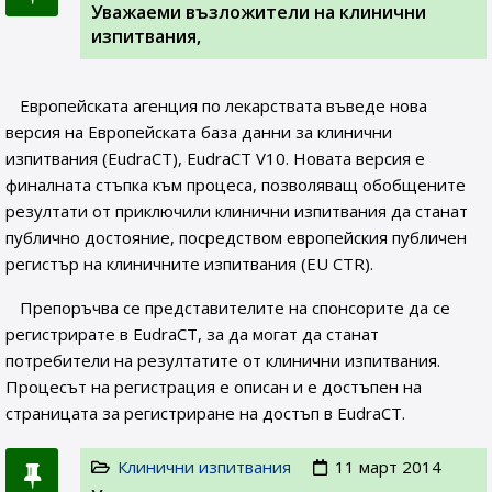
Уважаеми възложители на клинични
изпитвания,
Европейската агенция по лекарствата въведе нова
версия на Европейската база данни за клинични
изпитвания (EudraCT), EudraCT V10. Новата версия е
финалната стъпка към процеса, позволяващ обобщените
резултати от приключили клинични изпитвания да станат
публично достояние, посредством европейския публичен
регистър на клиничните изпитвания (ЕU CTR).
Препоръчва се представителите на спонсорите да се
регистрирате в EudraCT, за да могат да станат
потребители на резултатите от клинични изпитвания.
Процесът на регистрация е описан и е достъпен на
страницата за регистриране на достъп в EudraCT.
Клинични изпитвания
11 март 2014