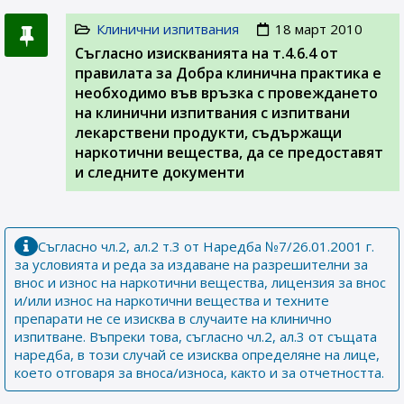
Клинични изпитвания
18 март 2010
Съгласно изискванията на т.4.6.4 от
правилата за Добра клинична практика е
необходимо във връзка с провеждането
на клинични изпитвания с изпитвани
лекарствени продукти, съдържащи
наркотични вещества, да се предоставят
и следните документи
Съгласно чл.2, ал.2 т.3 от Наредба №7/26.01.2001 г.
за условията и реда за издаване на разрешителни за
внос и износ на наркотични вещества, лицензия за внос
и/или износ на наркотични вещества и техните
препарати не се изисква в случаите на клинично
изпитване. Въпреки това, съгласно чл.2, ал.3 от същата
наредба, в този случай се изисква определяне на лице,
което отговаря за вноса/износа, както и за отчетността.