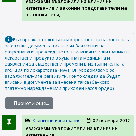
Уважаеми възложили на клинични
изпитвания и законни представители на
възложителя,
Във връзка с пълнотата и коректността на внесената
за оценка документацията към Заявления за
разрешаване провеждането на клинични изпитвания на
лекарствени продукти в хуманната медицина и
Заявления за съществени промени в Изпълнителната
агенция по лекарствата (ИАЛ) Ви уведомяваме за
задължителните реквизити, които следва да бъдат
вписани в документа за внесена такса (банково
платежно нареждане или приходен касов ордер):
Прочети още...
Клинични изпитвания
02 ноември 2012
Уважаеми възложители на клинични
изпитвания,