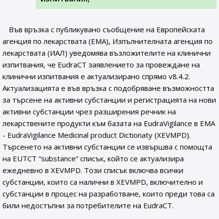
Във връзка с публикувано съобщение на Европейската
агенция по лекарствата (ЕМА), Изпълнителната агенция по
лекарствата (ИАЛ) уведомява възложителите на клинични
изпитвания, че EudraCT заявлението за провеждане на
клинични изпитвания е актуализирано спрямо v8.4.2.
Актуализацията е във връзка с подобряване възможността
за търсене на активни субстанции и регистрацията на нови
активни субстанции чрез разширения речник на
лекарствените продукти към базата на EudraVigilancе в ЕМА
- EudraVigilance Medicinal product Dictionaty (XEVMPD).
Търсенето на активни субстанции се извършва с помощта
на EUTCT ”substance” списък, който се актуализира
ежедневно в XEVMPD. Този списък включва всички
субстанции, които са налични в XEVMPD, включително и
субстанции в процес на разработване, които преди това са
били недостъпни за потребителите на EudraCT.