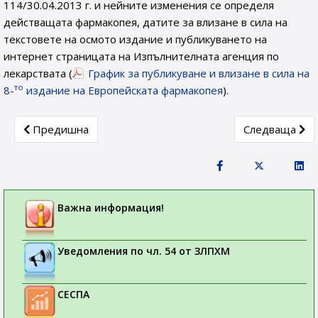
114/30.04.2013 г. и нейните изменения се определя
действащата фармакопея, датите за влизане в сила на
текстовете на осмото издание и публикуването на
интернет страницата на Изпълнителната агенция по
лекарствата (
График за публикуване и влизане в сила на
то
8-
издание на Европейската фармакопея
).
Previous article: Електронна форма на заявления (eAF)
Next article:
Предишна
Следваща
Важна информация!
Уведомления по чл. 54 от ЗЛПХМ
СЕСПА