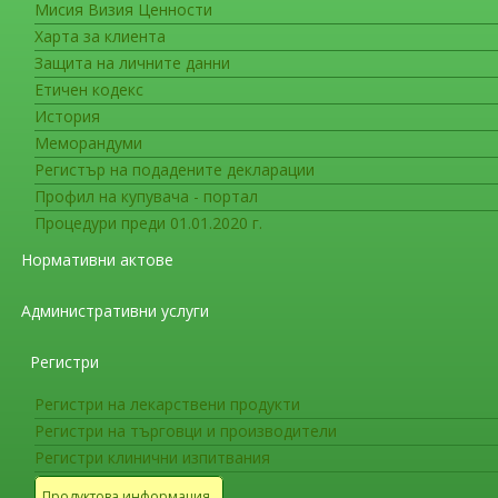
Мисия Визия Ценности
Съобщения за фирмите
22
Харта за клиента
Актуални СТАНДАРТНИ ТЕРМИНИ
Защита на личните данни
термини) – април 2013 г.
Етичен кодекс
История
На интернет страницата на ИАЛ бяха публи
Меморандуми
Комисията на Европейската фармакопея до апр
Регистър на подадените декларации
министъра на здравеопазването за публикува
Профил на купувача - портал
лекарствата на българските стандартни терми
Процедури преди 01.01.2020 г.
С цел облекчаване работата на експертите 
Нормативни актове
употреба на лекарствени продукти, на интерн
Административни услуги
стандартни термини с отбелязани променени
които да бъдат заменени отпадналите или от
Регистри
на Европейската фармакопея.
Регистри на лекарствени продукти
Стандартните термини трябва да бъдат и
Регистри на търговци и производители
разрешаване за употреба, така и в информац
Регистри клинични изпитвания
на лекарствените продукти (продуктовата и
Продуктова информация