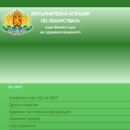
За ИАЛ
Комисии към ИД на ИАЛ
Други комисии
ЗА ГРАЖДАНИТЕ
Административна информация
Приемно време
Сертификати