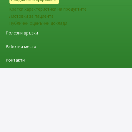
Кратки характеристики на продуктите
Листовки за пациента
Публични оценъчни доклади
Полезни връзки
Работни места
Контакти