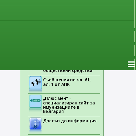
наблюдение
Указания на ЕМА
Лекарствени продукти
без лекарско
предписание
Новоразрешени за
употреба лекарствени
продукти
Електронен списък на
медицинските изделия,
заплащани с
обществени средства
Съобщения по чл. 61,
ал. 1 от АПК
„Плюс мен“ -
специализиран сайт за
имунизациите в
България
Достъп до информация