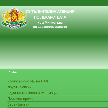
За ИАЛ
Комисии към ИД на ИАЛ
Други комисии
ЗА ГРАЖДАНИТЕ
Административна информация
Приемно време
Сертификати