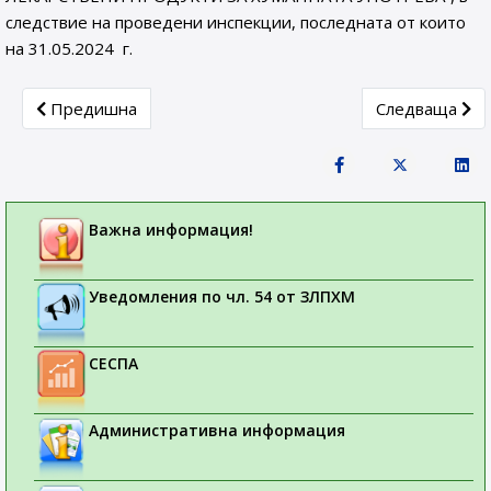
следствие на проведени инспекции, последната от които
на 31.05.2024 г.
Previous article: СЪОБЩЕНИE ДО ТЪРГОВЦИТЕ НА ЕД
Next article: 
Предишна
Следваща
Важна информация!
Уведомления по чл. 54 от ЗЛПХМ
СЕСПА
Административна информация