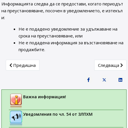
Информацията следва да се предостави, когато периодът
на преустановяване, посочен в уведомлението, е изтекъл
и:
Не е подадено уведомление за удължаване на
срока на преустановяване, или
Не е подадена информация за възстановяване на
продажбите.
Previous article: СЪОБЩЕНИE ДО ТЪРГОВЦИТЕ НА ЕД
Next articl
Предишна
Следваща
Важна информация!
Уведомления по чл. 54 от ЗЛПХМ