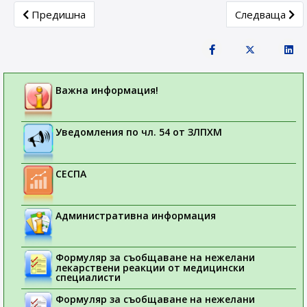
Previous article: Европейски регистър на клиничните изп
Next article:
Предишна
Следваща
Важна информация!
Уведомления по чл. 54 от ЗЛПХМ
СЕСПА
Административна информация
Формуляр за съобщаване на нежелани
лекарствени реакции от медицински
специалисти
Формуляр за съобщаване на нежелани