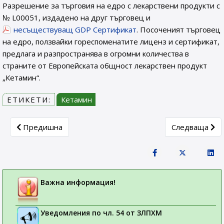
Разрешение за търговия на едро с лекарствени продукти с
№ L00051, издадено на друг търговец и
несъществуващ GDP Сертификат
. Посоченият търговец
на едро, ползвайки гореспоменатите лиценз и сертификат,
предлага и разпространява в огромни количества в
страните от Европейската общност лекарствен продукт
„Кетамин“.
ЕТИКЕТИ:
Кетамин
Previous article: СЪОБЩЕНИE ДО ТЪРГОВЦИТЕ НА ЕД
Next articl
Предишна
Следваща
Важна информация!
Уведомления по чл. 54 от ЗЛПХМ