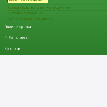
Кратки характеристики на продуктите
Листовки за пациента
Публични оценъчни доклади
Полезни връзки
Работни места
Контакти