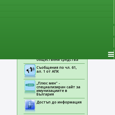
наблюдение
Указания на ЕМА
Лекарствени продукти
без лекарско
предписание
Новоразрешени за
употреба лекарствени
продукти
Електронен списък на
медицинските изделия,
заплащани с
обществени средства
Съобщения по чл. 61,
ал. 1 от АПК
„Плюс мен“ -
специализиран сайт за
имунизациите в
България
Достъп до информация