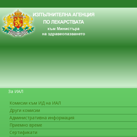
За ИАЛ
Комисии към ИД на ИАЛ
Други комисии
ЗА ГРАЖДАНИТЕ
Административна информация
Приемно време
Сертификати