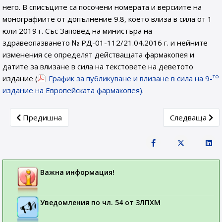
него. В списъците са посочени номерата и версиите на
монографиите от допълнение 9.8, което влиза в сила от 1
юли 2019 г. Със Заповед на министъра на
здравеопазването № РД-01-112/21.04.2016 г. и нейните
изменения се определят действащата фармакопея и
датите за влизане в сила на текстовете на деветото
то
издание (
График за публикуване и влизане в сила на 9-
издание на Европейската фармакопея)
.
Previous article: СЪОБЩЕНИE ДО ТЪРГОВЦИТЕ НА ЕД
Next article:
Предишна
Следваща
Важна информация!
Уведомления по чл. 54 от ЗЛПХМ