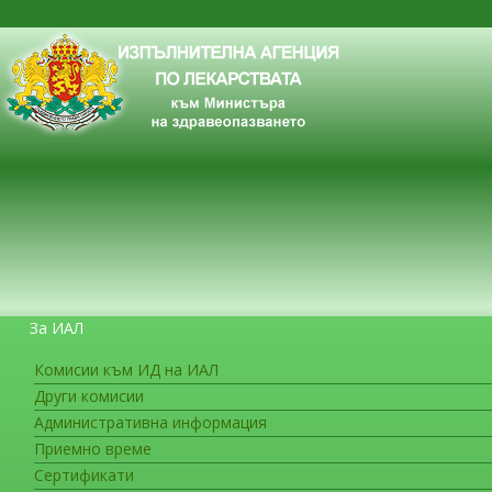
За ИАЛ
Комисии към ИД на ИАЛ
Други комисии
ЗА ГРАЖДАНИТЕ
Административна информация
Приемно време
Сертификати