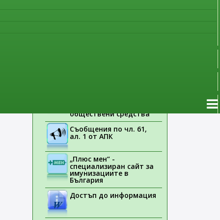
наблюдение
Указания на ЕМА
Лекарствени продукти
без лекарско
предписание
Новоразрешени за
употреба лекарствени
продукти
Електронен списък на
медицинските изделия,
заплащани с
обществени средства
Съобщения по чл. 61,
ал. 1 от АПК
„Плюс мен“ -
специализиран сайт за
имунизациите в
България
Достъп до информация