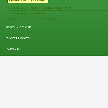
Кратки характеристики на продуктите
Листовки за пациента
Публични оценъчни доклади
Полезни връзки
Работни места
Контакти