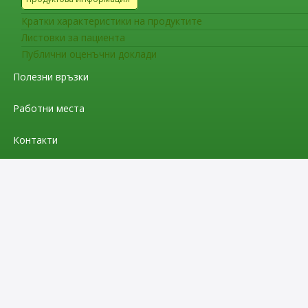
Кратки характеристики на продуктите
Листовки за пациента
Публични оценъчни доклади
Полезни връзки
Работни места
Контакти