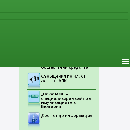
наблюдение
Указания на ЕМА
Лекарствени продукти
без лекарско
предписание
Новоразрешени за
употреба лекарствени
продукти
Електронен списък на
медицинските изделия,
заплащани с
обществени средства
Съобщения по чл. 61,
ал. 1 от АПК
„Плюс мен“ -
специализиран сайт за
имунизациите в
България
Достъп до информация