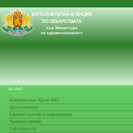
За ИАЛ
Комисии към ИД на ИАЛ
Други комисии
ЗА ГРАЖДАНИТЕ
Административна информация
Приемно време
Сертификати