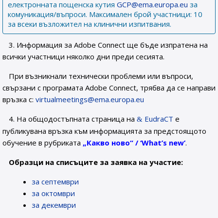
електронната пощенска кутия
GCP@ema.europa.eu
за
комуникация/въпроси. Максимален брой участници: 10
за всеки възложител на клинични изпитвания.
3. Информация за Adobe Connect ще бъде изпратена на
всички участници няколко дни преди сесията.
При възникнали технически проблеми или въпроси,
свързани с програмата Adobe Connect, трябва да се направи
връзка с:
virtualmeetings@ema.europa.eu
4. На общодостъпната страница на
EudraCT
е
публикувана връзка към информацията за предстоящото
обучение в рубриката
„Какво ново“ / ‘What’s new’
.
Образци на списъците за заявка на участие:
за септември
за октомври
за декември