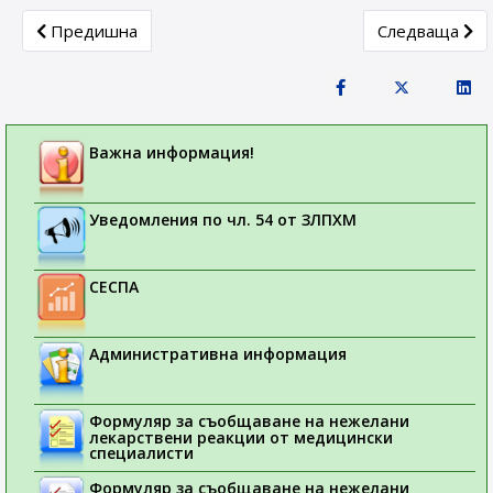
Previous article: Обществено допитване относно прилаг
Next article:
Предишна
Следваща
Важна информация!
Уведомления по чл. 54 от ЗЛПХМ
СЕСПА
Административна информация
Формуляр за съобщаване на нежелани
лекарствени реакции от медицински
специалисти
Формуляр за съобщаване на нежелани