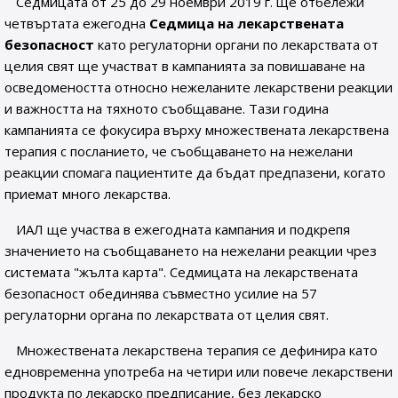
Седмицата от 25 до 29 ноември 2019 г. ще отбележи
четвъртата ежегодна
Седмица на лекарствената
безопасност
като регулаторни органи по лекарствата от
целия свят ще участват в кампанията за повишаване на
осведомеността относно нежеланите лекарствени реакции
и важността на тяхното съобщаване. Тази година
кампанията се фокусира върху множествената лекарствена
терапия с посланието, че съобщаването на нежелани
реакции спомага пациентите да бъдат предпазени, когато
приемат много лекарства.
ИАЛ ще участва в ежегодната кампания и подкрепя
значението на съобщаването на нежелани реакции чрез
системата "жълта карта". Седмицата на лекарствената
безопасност обединява съвместно усилие на 57
регулаторни органа по лекарствата от целия свят.
Множествената лекарствена терапия се дефинира като
едновременна употреба на четири или повече лекарствени
продукта по лекарско предписание, без лекарско