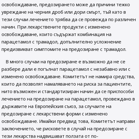
освобождаване, предозирането може да причини тежко
увреждане на черния дроб или дори смърт, тъй като в
тези случаи лечението трябва да се провежда по различен
начин. При лекарствените продукти с изменено
освобождаване, които съдържат комбинация на
парацетамол с трамадол, допълнително усложнение
предизвикват симптомите на предозиране с трамадол.
В много случаи на предозиране е възможно да не се
разбере дали е погълнат парацетамол с незабавно или с
изменено освобождаване. Комитетът не намира средства,
които да позволят намаляването на риска за пациентите,
нито възможен и стандартизиран начин да се приспособи
лечението на предозиране на парацетамол, провеждано в
държавите на Европейския съюз, за случаите на
предозиране с лекарствени форми с изменено
освобождаване. Имайки предвид това, Комитетът направи
заключението, че рисковете в случай на предозиране с
тези лекарства надвишават ползата от по-