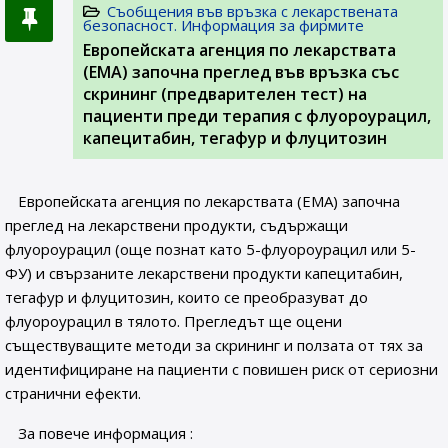
Съобщения във връзка с лекарствената
безопасност. Информация за фирмите
Европейската агенция по лекарствата
(ЕМА) започна преглед във връзка със
скрининг (предварителен тест) на
пациенти преди терапия с флуороурацил,
капецитабин, тегафур и флуцитозин
Европейската агенция по лекарствата (EMA) започна
преглед на лекарствени продукти, съдържащи
флуороурацил (още познат като 5-флуороурацил или 5-
ФУ) и свързаните лекарствени продукти капецитабин,
тегафур и флуцитозин, които се преобразуват до
флуороурацил в тялото. Прегледът ще оцени
съществуващите методи за скрининг и ползата от тях за
идентифициране на пациенти с повишен риск от сериозни
странични ефекти.
За повече информация :