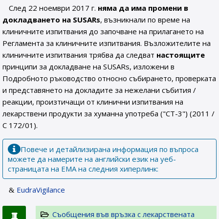
След 22 ноември 2017 г.
няма да има промени в
докладването на SUSARs
, възникнали по време на
клиничните изпитвания до започване на прилагането на
Регламента за клиничните изпитвания. Възложителите на
клиничните изпитвания трябва да следват
настоящите
принципи за докладване на SUSARs, изложени в
Подробното ръководство относно събирането, проверката
и представянето на докладите за нежелани събития /
реакции, произтичащи от клинични изпитвания на
лекарствени продукти за хуманна употреба ("CT-3") (2011 /
C 172/01).
Повече и детайлизирана информация по въпроса
можете да намерите на английски език на уеб-
страницата на ЕМА на следния хиперлинк:
EudraVigilance
Съобщения във връзка с лекарствената