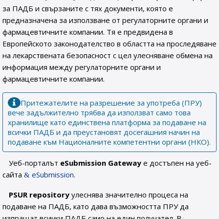
за ПАДБ и свързаните с тях документи, която е
предназначeна за използване от регулаторните органи и
фармацевтичните компании. Тя е предвидена в
Европейското законодателство в областта на проследяване
на лекарствената безопасност с цел улесняване обмена на
информация между регулаторните органи и
фармацевтичните компании.
Притежателите на разрешение за употреба (ПРУ)
вече задължително трябва да използват само това
хранилище като единствена платформа за подаване на
всички ПАДБ и да преустановят досегашния начин на
подаване към Националните компетентни органи (НКО).
Уеб-порталът
eSubmission Gateway
е достъпен на уеб-
сайта
eSubmission
.
PSUR repository
улеснява значително процеса на
подаване на ПАДБ, като дава възможността ПРУ да
изпращат всички ПАДБ само на един получател. В