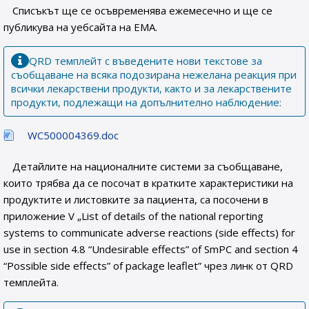
Списъкът ще се осъвременява ежемесечно и ще се
публикува на уебсайта на ЕМА.
QRD темплейт с въведените нови текстове за
съобщаване на всяка подозирана нежелана реакция при
всички лекарствени продукти, както и за лекарствените
продукти, подлежащи на допълнително наблюдение:
WC500004369.doc
Детайлите на националните системи за съобщаване,
които трябва да се посочат в кратките характеристики на
продуктите и листовките за пациента, са посочени в
приложение V „List of details of the national reporting
systems to communicate adverse reactions (side effects) for
use in section 4.8 “Undesirable effects” of SmPC and section 4
“Possible side effects” of package leaflet” чрез линк от QRD
темплейта.