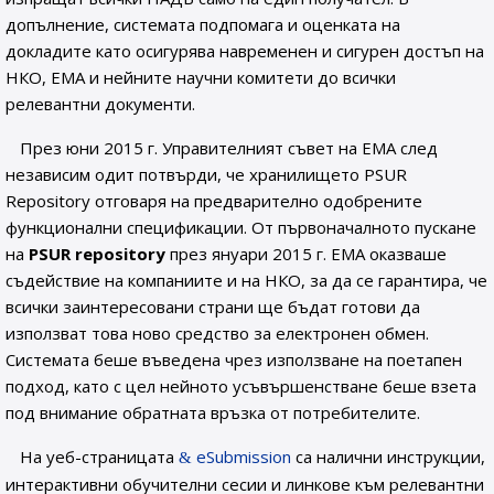
допълнение, системата подпомага и оценката на
докладите като осигурява навременен и сигурен достъп на
НКО, ЕМА и нейните научни комитети до всички
релевантни документи.
През юни 2015 г. Управителният съвет на ЕМА след
независим одит потвърди, че хранилището PSUR
Repository отговаря на предварително одобрените
функционални спецификации. От първоначалното пускане
на
PSUR repository
през януари 2015 г. ЕМА оказваше
съдействие на компаниите и на НКО, за да се гарантира, че
всички заинтересовани страни ще бъдат готови да
използват това ново средство за електронен обмен.
Системата беше въведена чрез използване на поетапен
подход, като с цел нейното усъвършенстване беше взета
под внимание обратната връзка от потребителите.
На уеб-страницата
eSubmission
са налични инструкции,
интерактивни обучителни сесии и линкове към релевантни