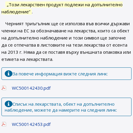
„Този лекарствен продукт подлежи на допълнително
наблюдение”
.
Черният триъгълник ще се използва във всички държави
членки на ЕС за обозначаване на лекарства, които са обект
на допълнително наблюдение и този символ ще започне
да се отпечатва в листовките на тези лекарства от есента
на 2013 г. Няма да се поставя върху външната опаковка или
етикета на лекарствата.
За повече информация вижте следния линк:
WC500142430.pdf
Списък на лекарствата, обект на допълнително
наблюдение, можете да намерите на следния линк:
WC500142453.pdf