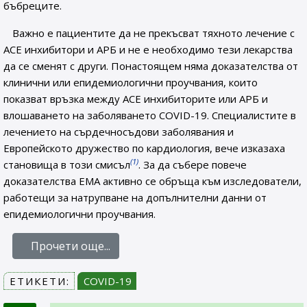
бъбреците.
Важно е пациентите да не прекъсват тяхното лечение с
ACE инхибитори и АРБ и не е необходимо тези лекарства
да се сменят с други. Понастоящем няма доказателства от
клинични или епидемиологични проучвания, които
показват връзка между ACE инхибиторите или АРБ и
влошаването на заболяването COVID-19. Специалистите в
лечението на сърдечносъдови заболявания и
Европейското дружество по кардиология, вече изказаха
(1)
становища в този смисъл
. За да събере повече
доказателства ЕМА активно се обръща към изследователи,
работещи за натрупване на допълнителни данни от
епидемиологични проучвания.
Прочети още...
ЕТИКЕТИ:
COVID-19