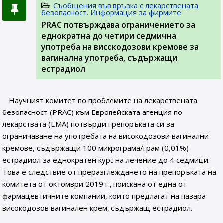
Съобщения във връзка с лекарствената
безопасност. Информация за фирмите
PRAC потвърждава ограничението за
еднократна до четири седмична
употреба на високодозови кремове за
вагинална употреба, съдържащи
естрадиол
Научният комитет по проблемите на лекарствената
безопасност (PRAC) към Европейската агенция по
лекарствата (EMA) потвърди препоръката си за
ограничаване на употребата на високодозови вагинални
кремове, съдържащи 100 микрограма/грам (0,01%)
естрадиол за еднократен курс на лечение до 4 седмици.
Това е следствие от преразглеждането на препоръката на
комитета от октомври 2019 г., поискана от една от
фармацевтичните компании, които предлагат на пазара
високодозов вагинален крем, съдържащ естрадиол.