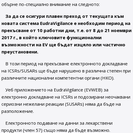
обърне по-специално внимание на следното:
За да се осигури плавен преход от текущата към
новата система EudraVigilance е необходим период на
прекъсване от 10 работни дни, т.е. от 8 до 21 ноември
2017 г., в който ключовите функционални
възможности на EV ще бъдат изцяло или частично
преустановени.
В този период на прекъсване електронното докладване
на ICSRs/SUSARs ще бъде нарушено в различна степен при
различните национални компетентни органи (НКО).
Уеб приложението на EudraVigilance (EVWEB) за
електронно докладване на ICSRs и подозирани неочаквани
сериозни нежелани реакции (SUSARs) няма да бъде на
разположение.
Електронното подаване на данни за лекарствени
продукти (член 57) също няма да бъде възможно.