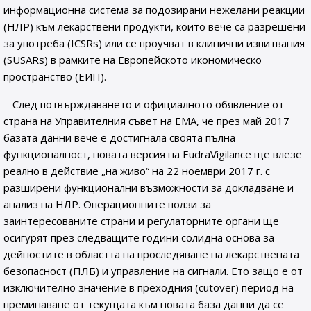
информационна система за подозирани нежелани реакции
(НЛР) към лекарствени продукти, които вече са разрешени
за употреба (ICSRs) или се проучват в клинични изпитвания
(SUSARs) в рамките на Европейското икономическо
пространство (ЕИП).
След потвърждаването и официалното обявление от
страна на Управителния съвет на EMA, че през май 2017
базата данни вече е достигнала своята пълна
функционалност, новата версия на EudraVigilance ще влезе
реално в действие „на живо“ на 22 ноември 2017 г. с
разширени функционални възможности за докладване и
анализ на НЛР. Операционните ползи за
заинтересованите страни и регулаторните органи ще
осигурят през следващите години солидна основа за
дейностите в областта на проследяване на лекарствената
безопасност (ПЛБ) и управление на сигнали. Ето защо е от
изключително значение в преходния (cutover) период на
преминаване от текущата към новата база данни да се