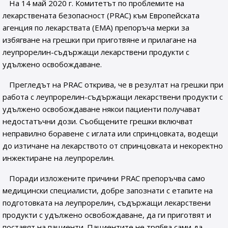
На 14 май 2020 г. Комитетът по проблемите на
лекарствената безопасност (PRAC) към Европейската
агенция по лекарствата (EMA) препоръча мерки за
избягване на грешки при приготвяне и прилагане на
леупрорелин-съдържащи лекарствени продукти с
удължено освобождаване.
Прегледът на PRAC открива, че в резултат на грешки при
работа с леупрорелин-съдържащи лекарствени продукти с
удължено освобождаване някои пациенти получават
недостатъчни дози. Съобщените грешки включват
неправилно боравене с иглата или спринцовката, водещи
до изтичане на лекарството от спринцовката и некоректно
инжектиране на леупрорелин.
Поради изложените причини PRAC препоръчва само
медицински специалисти, добре запознати с етапите на
подготовката на леупрорелин, съдържащи лекарствени
продукти с удължено освобождаване, да ги приготвят и
поставят на пациенти. Пациентите не трябва сами да