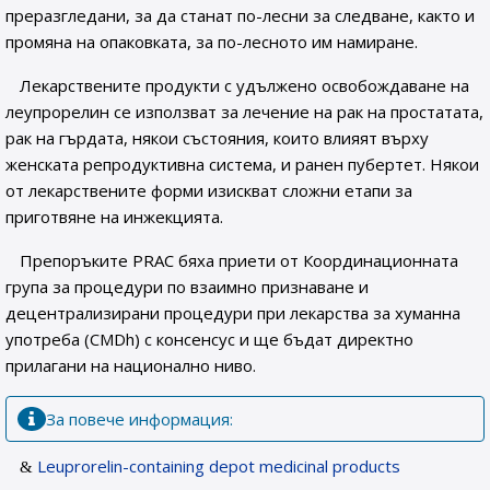
преразгледани, за да станат по-лесни за следване, както и
промяна на опаковката, за по-лесното им намиране.
Лекарствените продукти с удължено освобождаване на
леупрорелин се използват за лечение на рак на простатата,
рак на гърдата, някои състояния, които влияят върху
женската репродуктивна система, и ранен пубертет. Някои
от лекарствените форми изискват сложни етапи за
приготвяне на инжекцията.
Препоръките PRAC бяха приети от Координационната
група за процедури по взаимно признаване и
децентрализирани процедури при лекарства за хуманна
употреба (CMDh) с консенсус и ще бъдат директно
прилагани на национално ниво.
За повече информация:
Leuprorelin-containing depot medicinal products