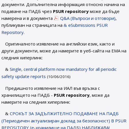
документи. Допълнителна информация относно начина на
подаване на ПАДБ чрез
PSUR repository
може да бъде
намерена и в документа
Q&A (Въпроси и отговори)
,
публикуван на страницата на
еSubmissions PSUR
Repository
.
Оригиналното изявление на английски език, както и
други документи, може да намерите в уеб-сайта на ЕМА на
следния хиперлинк:
Single, central platform now mandatory for all periodic
safety update reports
(10/06/2016)
Предишното изявление на ИАЛ във връзка с
хранилището на ПАДБ -
PSUR repository
, може да
намерите на следния хиперлинк:
СРОКЪТ ЗА ЗАДЪЛЖИТЕЛНО ПОДАВАНЕ НА ПАДБ
(Периодичен актуализиран доклад за безопасност) В PSUR
REPOSITORY (е-хранилище на ПАДБ) НАБЛИЖАВА!