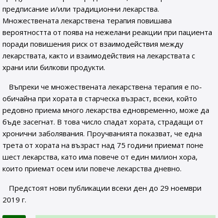
предписание и/или традиционни лекарства.
Множествената лекарствена терапия повишава
вероятността от поява на нежелани реакции при пациента
поради повишения риск от взаимодействия между
лекарствата, както и взаимодействия на лекарствата с
храни или билкови продукти.
Въпреки че множествената лекарствена терапия е по-
обичайна при хората в старческа възраст, всеки, който
редовно приема много лекарства едновременно, може да
бъде засегнат. В това число спадат хората, страдащи от
хронични заболявания. Проучванията показват, че една
трета от хората на възраст над 75 години приемат поне
шест лекарства, като има повече от един милион хора,
които приемат осем или повече лекарства дневно.
Предстоят нови публикации всеки ден до 29 ноември
2019 г.