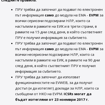
следните правила:
ПРУ трябва да започнат да подават по електронен
път информация
само
до модула на ЕМА -
EVPM
за
всички сериозни подозирани НЛР, които са
настъпили в рамките на ЕИК и в трети страни, в
рамките на 15 дни след деня, в който съответният
ПРУ е получил информация за събитието.
ПРУ трябва да започнат да подават по електронен
път информация
само
до модула на ЕМА -
EVPM
за
всички несериозни подозирани НЛР, които са
настъпили в рамките на ЕИК, в рамките на 90 дни
след деня, в който съответният ПРУ е получил
информация за събитието.
ПРУ трябва да започнат да използват
функционалностите на EVWEB, за да получат
достъп (и да изтеглят) доклади за НЛР, които са
съобщени от НКО на EVPM.
ICSRs могат да
бъдат изтегляни от 23 ноември 2017 г.