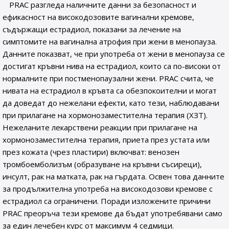
PRAC разгледа наличните данни за безопасност и
ефикасност на високодозовите вагинални кремове,
съдържащи естрадиол, показани за лечение на
симптомите на вагинална атрофия при жени в менопауза.
Данните показват, че при употреба от жени в менопауза се
достигат кръвни нива на естрадиол, които са по-високи от
нормалните при постменопаузални жени. PRAC счита, че
нивата на естрадиол в кръвта са обезпокоителни и могат
да доведат до нежелани ефекти, като тези, наблюдавани
при прилагане на хормонозаместителна терапия (ХЗТ).
Нежеланите лекарствени реакции при прилагане на
хормонозаместителна терапия, приета през устата или
през кожата (чрез пластири) включват: венозен
тромбоемболизъм (образуване на кръвни съсиреци),
инсулт, рак на матката, рак на гърдата. Освен това данните
за продължителна употреба на високодозови кремове с
естрадиол са ограничени. Поради изложените причини
PRAC преоръча тези кремове да бъдат употребявани само
за един лечебен курс от максимум 4 седмици.