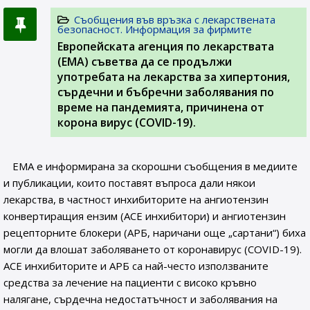
Съобщения във връзка с лекарствената
безопасност. Информация за фирмите
Европейската агенция по лекарствата
(ЕМА) съветва да се продължи
употребата на лекарства за хипертония,
сърдечни и бъбречни заболявания по
време на пандемията, причинена от
корона вирус (COVID-19).
ЕМА е информирана за скорошни съобщения в медиите
и публикации, които поставят въпроса дали някои
лекарства, в частност инхибиторите на ангиотензин
конвертиращия ензим (ACE инхибитори) и ангиотензин
рецепторните блокери (АРБ, наричани още „сартани“) биха
могли да влошат заболяването от коронавирус (COVID-19).
ACE инхибиторите и АРБ са най-често използваните
средства за лечение на пациенти с високо кръвно
налягане, сърдечна недостатъчност и заболявания на