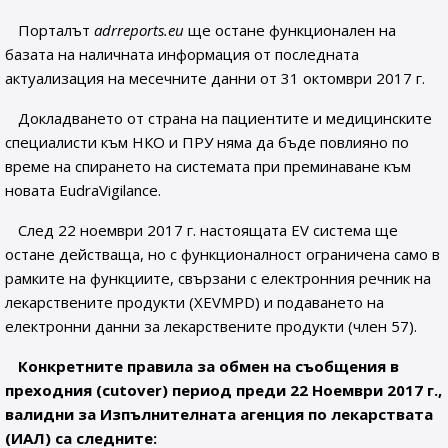
Порталът
adrreports.eu
ще остане функционален на
базата на наличната информация от последната
актуализация на месечните данни от 31 октомври 2017 г.
Докладването от страна на пациентите и медицинските
специалисти към НКО и ПРУ няма да бъде повлияно по
време на спирането на системата при преминаване към
новата EudraVigilance.
След 22 ноември 2017 г. настоящата EV система ще
остане действаща, но с функционалност ограничена само в
рамките на функциите, свързани с електронния речник на
лекарствените продукти (XEVMPD) и подаването на
електронни данни за лекарствените продукти (член 57).
Конкретните правила за обмен на съобщения в
преходния (cutover) период преди 22 Ноември 2017 г.,
валидни за Изпълнителната агенция по лекарствата
(ИАЛ) са следните: