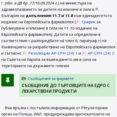
г.
(обн. в ДВ бр. 77/10.09.2024 г.)
на министъра на
здравеопазването за датите на влизане в сила в Р.
България на
допълнения 11.7 и 11.8
към единадесетото
издание на Европейската фармакопея (
График
за
публикуване и влизане в сила на 11-то издание на
Европейската фармакопея). Датите са определени в
съответствие с разпоредбите на член 6, параграф г) на
Конвенцията за разработване на Европейската фармакопея
и съгласно
Резолюции AP-CPH (24) 1
и
AP-CPH (24) 2
на Съвета на Европа за въвеждането им в сила на
териториите на държавите-членки.
Съобщения за фирмите
СЪОБЩЕНИE ДО ТЪРГОВЦИТЕ НА ЕДРО С
ЛЕКАРСТВЕНИ ПРОДУКТИ
Във връзка с постъпила информация от Регулаторния
орган на Полша, ИАЛ предупреждава притежателите на