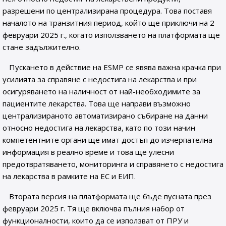
разрешени по централизирана процедура. Това поставя
началото на транзитния период, който ще приключи на 2
февруари 2025 г., когато използването на платформата ще
стане задължително.
Пускането в действие на ESMP се явява важна крачка при
усилията за справяне с недостига на лекарства и при
осигуряването на наличност от най-необходимите за
пациентите лекарства. Това ще направи възможно
централизираното автоматизирано събиране на данни
относно недостига на лекарства, като по този начин
компетентните органи ще имат достъп до изчерпателна
информация в реално време и това ще улесни
предотвратяването, мониторинга и справянето с недостига
на лекарства в рамките на ЕС и ЕИП.
Втората версия на платформата ще бъде пусната през
февруари 2025 г. Тя ще включва пълния набор от
функционалности, които да се използват от ПРУ и