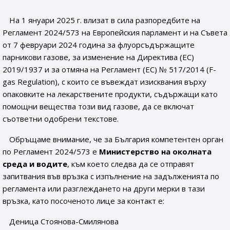
На 1 януари 2025 г. влизат в сила разпоредбите на
Регламент 2024/573 на Европейския парламент и на Съвета
от 7 февруари 2024 година за флуорсъдържащите
парникови газове, за изменение на Директива (ЕС)
2019/1937 и за отмяна на Регламент (ЕС) № 517/2014 (F-
gas Regulation), с които се въвеждат изисквания върху
опаковките на лекарствените продукти, съдържащи като
помощни вещества този вид газове, да се включат
съответни одобрени текстове.
Обръщаме внимание, че за България компетентен орган
по Регламент 2024/573 е
Министерство на околната
среда и водите
, към което следва да се отправят
запитвания във връзка с изпълнение на задълженията по
регламента или разглеждането на други мерки в тази
връзка, като посоченото лице за контакт е:
Деница Стоянова-Смилянова