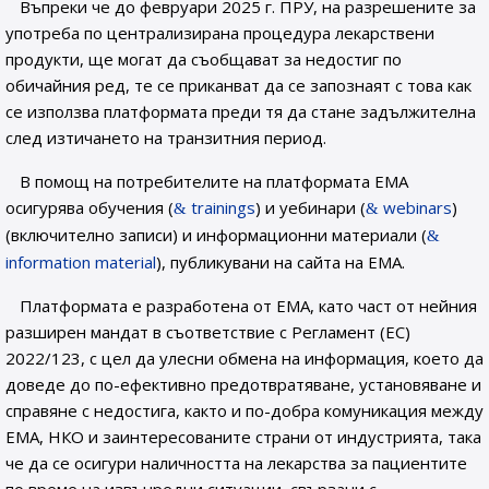
Въпреки че до февруари 2025 г. ПРУ, на разрешените за
употреба по централизирана процедура лекарствени
продукти, ще могат да съобщават за недостиг по
обичайния ред, те се приканват да се запознаят с това как
се използва платформата преди тя да стане задължителна
след изтичането на транзитния период.
В помощ на потребителите на платформата ЕМА
осигурява обучения (
trainings
) и уебинари (
webinars
)
(включително записи) и информационни материали (
information material
), публикувани на сайта на ЕМА.
Платформата е разработена от ЕМА, като част от нейния
разширен мандат в съответствие с Регламент (EС)
2022/123, с цел да улесни обмена на информация, което да
доведе до по-ефективно предотвратяване, установяване и
справяне с недостига, както и по-добра комуникация между
ЕМА, НКО и заинтересованите страни от индустрията, така
че да се осигури наличността на лекарства за пациентите