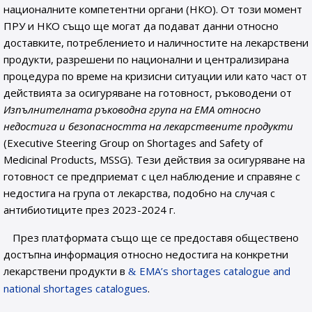
националните компетентни органи (НКО). От този момент
ПРУ и НКО също ще могат да подават данни относно
доставките, потреблението и наличностите на лекарствени
продукти, разрешени по национални и централизирана
процедура по време на кризисни ситуации или като част от
действията за осигуряване на готовност, ръководени от
Изпълнителната ръководна група на EMA относно
недостига и безопасността на лекарствените продукти
(Executive Steering Group on Shortages and Safety of
Medicinal Products, MSSG). Тези действия за осигуряване на
готовност се предприемат с цел наблюдение и справяне с
недостига на група от лекарства, подобно на случая с
антибиотиците през 2023-2024 г.
През платформата също ще се предоставя обществено
достъпна информация относно недостига на конкретни
лекарствени продукти в
EMA’s shortages catalogue and
national shortages catalogues
.