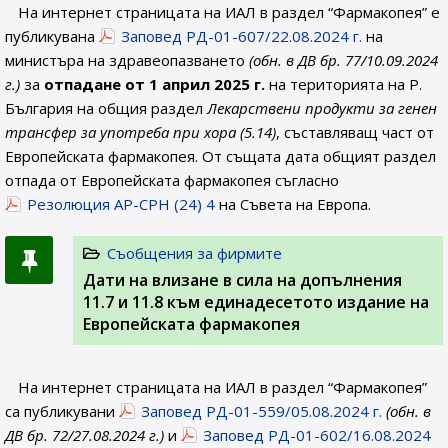
На интернет страницата на ИАЛ в раздел “Фармакопея” е
публикувана
Заповед РД-01-607/22.08.2024 г.
на
министъра на здравеопазването
(обн. в ДВ бр. 77/10.09.2024
г.)
за
отпадане от 1 април 2025 г.
на територията на Р.
България на общия раздел
Лекарствени продукти за генен
трансфер за употреба при хора (5.14)
, съставляващ част от
Европейската фармакопея. От същата дата общият раздел
отпада от Европейската фармакопея съгласно
Резолюция AP-CPH (24) 4
на Съвета на Европа.
Съобщения за фирмите
Дати на влизане в сила на допълнения
11.7 и 11.8 към единадесетото издание на
Европейската фармакопея
На интернет страницата на ИАЛ в раздел “Фармакопея”
са публикувани
Заповед РД-01-559/05.08.2024 г.
(обн. в
ДВ бр. 72/27.08.2024 г.)
и
Заповед РД-01-602/16.08.2024