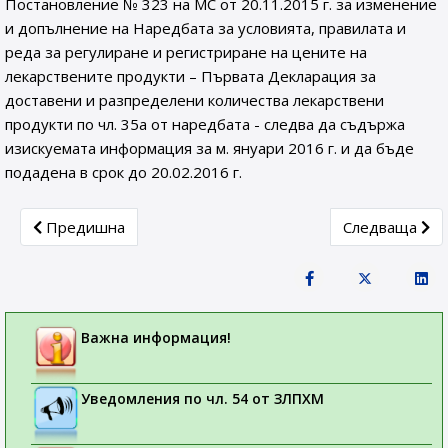
Постановление № 323 на МС от 20.11.2015 г. за изменение
и допълнение на Наредбата за условията, правилата и
реда за регулиране и регистриране на цените на
лекарствените продукти – Първата Декларация за
доставени и разпределени количества лекарствени
продукти по чл. 35а от наредбата - следва да съдържа
изискуемата информация за м. януари 2016 г. и да бъде
подадена в срок до 20.02.2016 г.
Previous article: Приключване на Децентрализирана про
Next article:
Предишна
Следваща
Важна информация!
Уведомления по чл. 54 от ЗЛПХМ