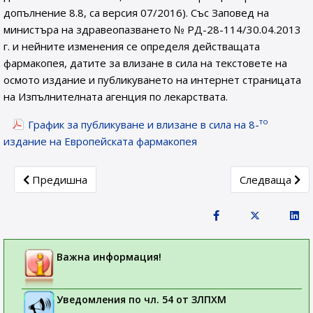
допълнение 8.8, са версия 07/2016). Със Заповед на
министъра на здравеопазването № РД-28-114/30.04.2013
г. и нейните изменения се определя действащата
фармакопея, датите за влизане в сила на текстовете на
осмото издание и публикуването на интернет страницата
на Изпълнителната агенция по лекарствата.
то
График за публикуване и влизане в сила на 8-
издание на Европейската фармакопея
Previous article: Eвропейската агенция по лекарствата
Next article: 
Предишна
Следваща
Важна информация!
Уведомления по чл. 54 от ЗЛПХМ