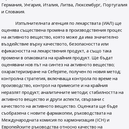
Германия, Унгария, Италия, Литва, Люксембург, Португалия
и Словакия.
Изпълнителната агенция по лекарствата (ИАЛ) ще
оценява съществена промяна в производствения процес
на активното вещество, която може да има значително
въздействие върху качеството, безопасността или
ефикасността на лекарствения продукт, а също така
промени в опаковката на крайния продукт. Ще бъдат
оценявани нов път на синтез на активното вещество;
охарактеризиране на Cefepime, получен по новия метод;
контролна стратегия, включваща контрола по време на
производство, контрол на примесите и на крайния
неразлят продукт; аналитичните методи; стабилността на
активното вещество и други аспекти, свързани с
качеството на активното вещество. Оценката ще бъде
съобразена с новите фармакопеи, ръководствата на
Международната комисия по хармонизация (ICH) и
Европейските ръководства относно качество на