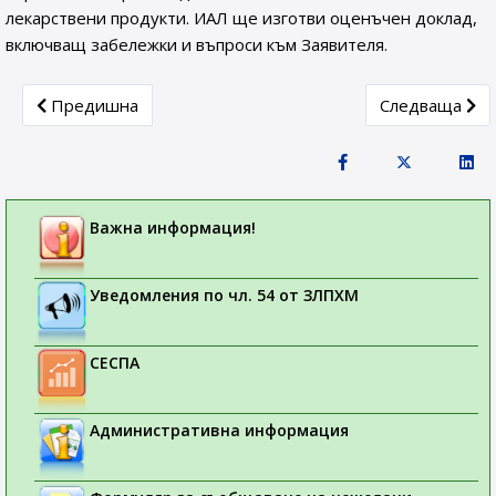
лекарствени продукти. ИАЛ ще изготви оценъчен доклад,
включващ забележки и въпроси към Заявителя.
Previous article: БЛОКИРАНЕ И ИЗТЕГЛЯНЕ НА ЛЕКАР
Next article
Предишна
Следваща
Важна информация!
Уведомления по чл. 54 от ЗЛПХМ
СЕСПА
Административна информация