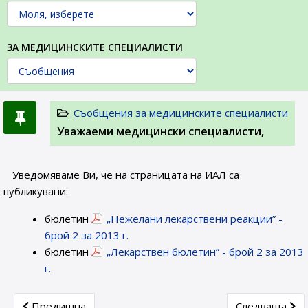
ЗА МЕДИЦИНСКИТЕ СПЕЦИАЛИСТИ
Съобщения за медицинските специалисти
Уважаеми медицински специалисти,
Уведомяваме Ви, че на страницата на ИАЛ са
публикувани:
бюлетин
„Нежелани лекарствени реакции” -
брой 2 за 2013 г.
бюлетин
„Лекарствен бюлетин” - брой 2 за 2013
г.
Previous article: Европейската агенция по лекарствата
Next article:
Предишна
Следваща