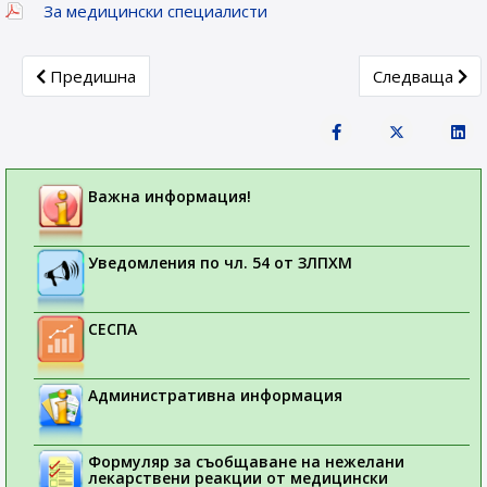
За медицински специалисти
Previous article: Европейската агенция по лекарствата (
Next article:
Предишна
Следваща
Важна информация!
Уведомления по чл. 54 от ЗЛПХМ
СЕСПА
Административна информация
Формуляр за съобщаване на нежелани
лекарствени реакции от медицински