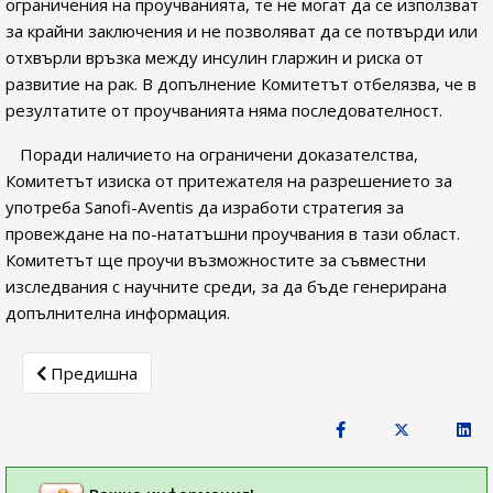
ограничения на проучванията, те не могат да се използват
за крайни заключения и не позволяват да се потвърди или
отхвърли връзка между инсулин гларжин и риска от
развитие на рак. В допълнение Комитетът отбелязва, че в
резултатите от проучванията няма последователност.
Поради наличието на ограничени доказателства,
Комитетът изиска от притежателя на разрешението за
употреба Sanofi-Aventis да изработи стратегия за
провеждане на по-нататъшни проучвания в тази област.
Комитетът ще проучи възможностите за съвместни
изследвания с научните среди, за да бъде генерирана
допълнителна информация.
Previous article: Случай на Нилска треска в Румъния
Предишна