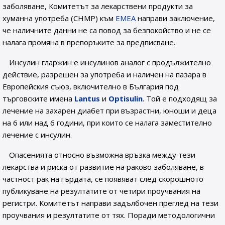
заболяване, Комитетът за лекарствени продукти за
хуманна употреба (CHMP) към
ЕМЕА
направи заключение,
че наличните данни не са повод за безпокойство и не се
налага промяна в препоръките за предписване.
Инсулин гларжин е инсулинов аналог с продължително
действие, разрешен за употреба и наличен на пазара в
Европейския съюз, включително в България под
търговските имена
Lantus
и
Optisulin
. Той е подходящ за
лечение на захарен диабет при възрастни, юноши и деца
на 6 или над 6 години, при които се налага заместително
лечение с инсулин.
Опасенията относно възможна връзка между тези
лекарства и риска от развитие на раково заболяване, в
частност рак на гърдата, се появяват след скорошното
публикуване на резултатите от четири проучвания на
регистри. Комитетът направи задълбочен преглед на тези
проучвания и резултатите от тях. Поради методологични