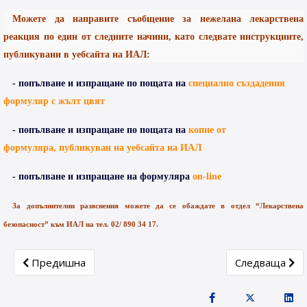
Можете да направите съобщение за нежелана лекарствена
реакция по един от следните начини, като следвате инструкциите,
публикувани в уебсайта на ИАЛ:
- попълване и изпращане по пощата на
специално създадения
формуляр с жълт цвят
- попълване и изпращане по пощата на
копие от
формуляра, публикуван на уебсайта на ИАЛ
- попълване и изпращане на формуляра
on
-
line
За допълнителни разяснения можете да се обаждате в отдел “Лекарствена
безопасност” към ИАЛ на тел. 02/ 890 34 17.
Previous article: Новини
Next article:
Предишна
Следваща